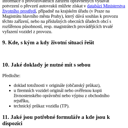
Informace o provozovatelích zařízení oprávněných vydávat
potvrzení o převzetí autovraků můžete získat v
databázi Ministerstva
životního prostředí
, případně na krajském úřadu (v Praze na
Magistrátu hlavního města Prahy), který dává souhlas k provozu
těchto zařízení, nebo na příslušných obecních úřadech obcí s
rozšířenou působností, resp. magistrátech provádějících trvalé
vyřazení vozidel z provozu.
9. Kde, s kým a kdy životní situaci řešit
10. Jaké doklady je nutné mít s sebou
Předložte:
doklad totožnosti v originále (občanský průkaz),
u firemních vozidel originál nebo ověřenou kopii
živnostenského oprávnění nebo výpisu z obchodního
rejstříku,
technický průkaz vozidla (TP).
11. Jaké jsou potřebné formuláře a kde jsou k
dispozici