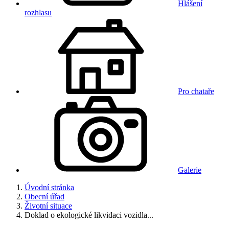
Hlášení
rozhlasu
Pro chataře
Galerie
Úvodní stránka
Obecní úřad
Životní situace
Doklad o ekologické likvidaci vozidla...