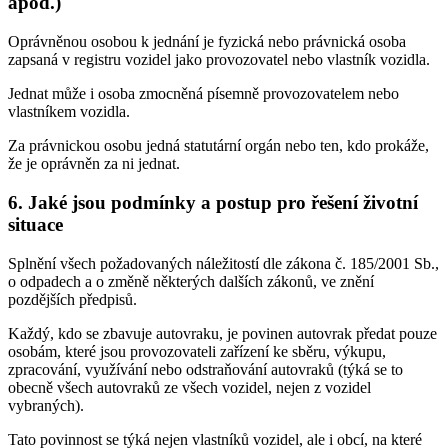
apod.)
Oprávněnou osobou k jednání je fyzická nebo právnická osoba
zapsaná v registru vozidel jako provozovatel nebo vlastník vozidla.
Jednat může i osoba zmocněná písemně provozovatelem nebo
vlastníkem vozidla.
Za právnickou osobu jedná statutární orgán nebo ten, kdo prokáže,
že je oprávněn za ni jednat.
6. Jaké jsou podmínky a postup pro řešení životní
situace
Splnění všech požadovaných náležitostí dle zákona č. 185/2001 Sb.,
o odpadech a o změně některých dalších zákonů, ve znění
pozdějších předpisů.
Každý, kdo se zbavuje autovraku, je povinen autovrak předat pouze
osobám, které jsou provozovateli zařízení ke sběru, výkupu,
zpracování, využívání nebo odstraňování autovraků (týká se to
obecně všech autovraků ze všech vozidel, nejen z vozidel
vybraných).
Tato povinnost se týká nejen vlastníků vozidel, ale i obcí, na které