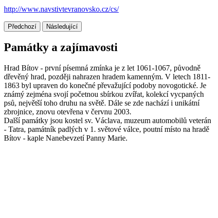
http://www.navstivtevranovsko.cz/cs/
Předchozí
Následující
Památky a zajímavosti
Hrad Bítov - první písemná zmínka je z let 1061-1067, původně
dřevěný hrad, později nahrazen hradem kamenným. V letech 1811-
1863 byl upraven do konečné převažující podoby novogotické. Je
známý zejména svojí početnou sbírkou zvířat, kolekcí vycpaných
psů, největší toho druhu na světě. Dále se zde nachází i unikátní
zbrojnice, znovu otevřena v červnu 2003.
Další památky jsou kostel sv. Václava, muzeum automobilů veterán
- Tatra, památník padlých v 1. světové válce, poutní místo na hradě
Bítov - kaple Nanebevzetí Panny Marie.