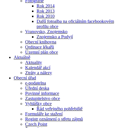
Fotografie
Rok 2014
Rok 2013
Rok 2010
Další fotoalba na oficiálním facebookovém
profilu obce
Vranovsko, Znojemsko
Znojemsko a Podyjí
Obecní knihovna
Ordinace lékařů
Územní plán obce
Aktuálně
Aktuality
Kalendář akcí
Ztráty a nálezy
Obecní úřad
e-podatelna
Úřední deska
Povinné informace
Zastupitelstvo obce
Vyhlášky obce
Řád veřejného pohřebiště
Formuláře ke stažení
Registr oznámení o střetu zájmů
Czech Point