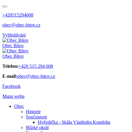
+420515294608
obec@obec-bitov.cz
Vyhledávání
Obec
Bítov
Obec
Bítov
Telefon:
+420 515 294 608
E-mail:
obec@obec-bitov.cz
Facebook
Mapa webu
Obec
Historie
Současnost
Hvězdička - Skála Vladimíra Kundráta
Blízké okolí