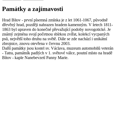
Památky a zajímavosti
Hrad Bítov - první písemná zmínka je z let 1061-1067, původně
dřevěný hrad, později nahrazen hradem kamenným. V letech 1811-
1863 byl upraven do konečné převažující podoby novogotické. Je
známý zejména svojí početnou sbírkou zvířat, kolekcí vycpaných
psů, největší toho druhu na světě. Dále se zde nachází i unikátní
zbrojnice, znovu otevřena v červnu 2003.
Další památky jsou kostel sv. Václava, muzeum automobilů veterán
- Tatra, památník padlých v 1. světové válce, poutní místo na hradě
Bítov - kaple Nanebevzetí Panny Marie.