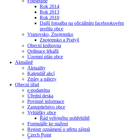
Fotografie
Rok 2014
Rok 2013
Rok 2010
Další fotoalba na oficiálním facebookovém
profilu obce
Vranovsko, Znojemsko
Znojemsko a Podyjí
Obecní knihovna
Ordinace lékařů
Územní plán obce
Aktuálně
Aktuality
Kalendář akcí
Ztráty a nálezy
Obecní úřad
e-podatelna
Úřední deska
Povinné informace
Zastupitelstvo obce
Vyhlášky obce
Řád veřejného pohřebiště
Formuláře ke stažení
Registr oznámení o střetu zájmů
Czech Point