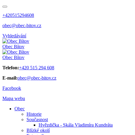
+420515294608
obec@obec-bitov.cz
Vyhledávání
Obec
Bítov
Obec
Bítov
Telefon:
+420 515 294 608
E-mail:
obec@obec-bitov.cz
Facebook
Mapa webu
Obec
Historie
Současnost
Hvězdička - Skála Vladimíra Kundráta
Blízké okolí