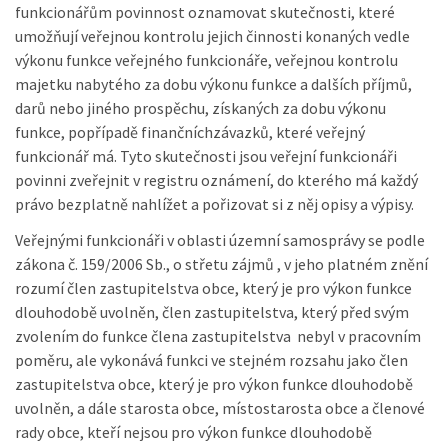
funkcionářům povinnost oznamovat skutečnosti, které
umožňují veřejnou kontrolu jejich činnosti konaných vedle
výkonu funkce veřejného funkcionáře, veřejnou kontrolu
majetku nabytého za dobu výkonu funkce a dalších příjmů,
darů nebo jiného prospěchu, získaných za dobu výkonu
funkce, popřípadě finančníchzávazků, které veřejný
funkcionář má. Tyto skutečnosti jsou veřejní funkcionáři
povinni zveřejnit v registru oznámení, do kterého má každý
právo bezplatně nahlížet a pořizovat si z něj opisy a výpisy.
Veřejnými funkcionáři v oblasti územní samosprávy se podle
zákona č. 159/2006 Sb., o střetu zájmů , v jeho platném znění
rozumí člen zastupitelstva obce, který je pro výkon funkce
dlouhodobě uvolněn, člen zastupitelstva, který před svým
zvolením do funkce člena zastupitelstva nebyl v pracovním
poměru, ale vykonává funkci ve stejném rozsahu jako člen
zastupitelstva obce, který je pro výkon funkce dlouhodobě
uvolněn, a dále starosta obce, místostarosta obce a členové
rady obce, kteří nejsou pro výkon funkce dlouhodobě