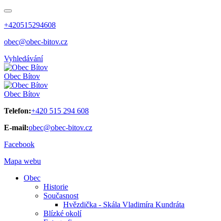
+420515294608
obec@obec-bitov.cz
Vyhledávání
Obec
Bítov
Obec
Bítov
Telefon:
+420 515 294 608
E-mail:
obec@obec-bitov.cz
Facebook
Mapa webu
Obec
Historie
Současnost
Hvězdička - Skála Vladimíra Kundráta
Blízké okolí