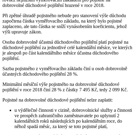
dobrovolné důchodové pojištění hrazené v roce 2018.
Při zpětné úhradě pojistného nebude pro stanovení výše důchodu
započtena částka vyměřovacího základu, na který bylo pojistné
zaplaceno, ale tato částka se sníží vynásobením koeficientu, jehož
výši upravuje zákon.
Osoba dobrovolně účastná důchodového pojištění platí pojistné na
důchodové pojištění za jednotlivé celé kalendářní měsíce, ve kterých
je alespoň po část kalendářního měsíce účastna důchodového
pojištění.
Sazba pojistného z vyměřovacího základu činí u osob dobrovolně
účastných důchodového pojištění 28 %.
Minimální měsíční výše pojistného na dobrovolné důchodové
pojištění v roce 2018 činí 28 % z částky 7 495 Kč, tedy 2 099 Kč.
Pojistné na dobrovolné důchodové pojištění nelze zaplatit:
u výdělečné činnosti v cizině, dobrovolnické služby a činnosti
ve prospěch zahraničního zaměstnavatele po uplynutí 2
kalendářních roků následujících po kalendářním roce, do
něhož spadá měsíc, za který se toto pojistné platí,