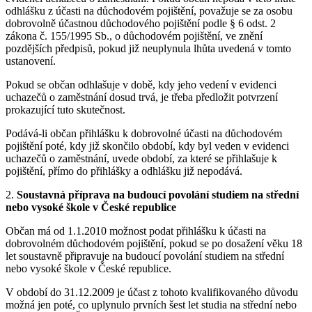
odhlášku z účasti na důchodovém pojištění, považuje se za osobu
dobrovolně účastnou důchodového pojištění podle § 6 odst. 2
zákona č. 155/1995 Sb., o důchodovém pojištění, ve znění
pozdějších předpisů, pokud již neuplynula lhůta uvedená v tomto
ustanovení.
Pokud se občan odhlašuje v době, kdy jeho vedení v evidenci
uchazečů o zaměstnání dosud trvá, je třeba předložit potvrzení
prokazující tuto skutečnost.
Podává-li občan přihlášku k dobrovolné účasti na důchodovém
pojištění poté, kdy již skončilo období, kdy byl veden v evidenci
uchazečů o zaměstnání, uvede období, za které se přihlašuje k
pojištění, přímo do přihlášky a odhlášku již nepodává.
2.
Soustavná příprava na budoucí povolání studiem na střední
nebo vysoké škole v České republice
Občan má od 1.1.2010 možnost podat přihlášku k účasti na
dobrovolném důchodovém pojištění, pokud se po dosažení věku 18
let soustavně připravuje na budoucí povolání studiem na střední
nebo vysoké škole v České republice.
V období do 31.12.2009 je účast z tohoto kvalifikovaného důvodu
možná jen poté, co uplynulo prvních šest let studia na střední nebo