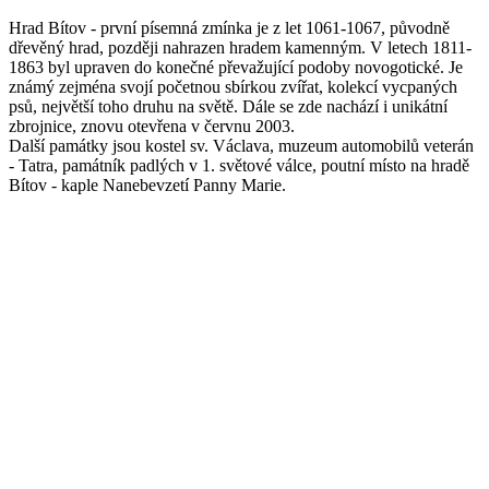
Hrad Bítov - první písemná zmínka je z let 1061-1067, původně
dřevěný hrad, později nahrazen hradem kamenným. V letech 1811-
1863 byl upraven do konečné převažující podoby novogotické. Je
známý zejména svojí početnou sbírkou zvířat, kolekcí vycpaných
psů, největší toho druhu na světě. Dále se zde nachází i unikátní
zbrojnice, znovu otevřena v červnu 2003.
Další památky jsou kostel sv. Václava, muzeum automobilů veterán
- Tatra, památník padlých v 1. světové válce, poutní místo na hradě
Bítov - kaple Nanebevzetí Panny Marie.