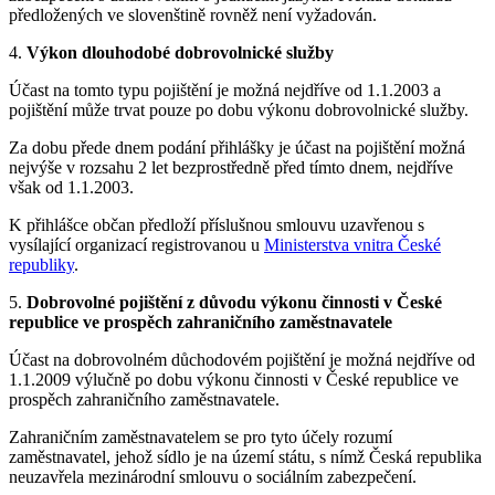
předložených ve slovenštině rovněž není vyžadován.
4.
Výkon dlouhodobé dobrovolnické služby
Účast na tomto typu pojištění je možná nejdříve od 1.1.2003 a
pojištění může trvat pouze po dobu výkonu dobrovolnické služby.
Za dobu přede dnem podání přihlášky je účast na pojištění možná
nejvýše v rozsahu 2 let bezprostředně před tímto dnem, nejdříve
však od 1.1.2003.
K přihlášce občan předloží příslušnou smlouvu uzavřenou s
vysílající organizací registrovanou u
Ministerstva vnitra České
republiky
.
5.
Dobrovolné pojištění z důvodu výkonu činnosti v České
republice ve prospěch zahraničního zaměstnavatele
Účast na dobrovolném důchodovém pojištění je možná nejdříve od
1.1.2009 výlučně po dobu výkonu činnosti v České republice ve
prospěch zahraničního zaměstnavatele.
Zahraničním zaměstnavatelem se pro tyto účely rozumí
zaměstnavatel, jehož sídlo je na území státu, s nímž Česká republika
neuzavřela mezinárodní smlouvu o sociálním zabezpečení.