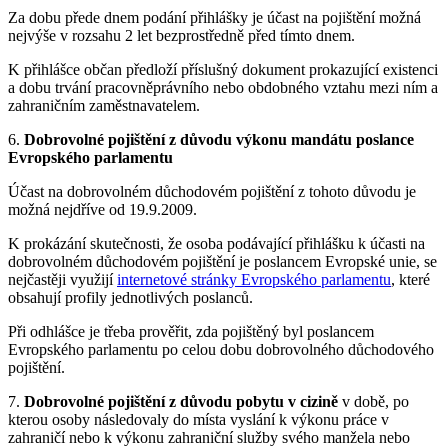
Za dobu přede dnem podání přihlášky je účast na pojištění možná
nejvýše v rozsahu 2 let bezprostředně před tímto dnem.
K přihlášce občan předloží příslušný dokument prokazující existenci
a dobu trvání pracovněprávního nebo obdobného vztahu mezi ním a
zahraničním zaměstnavatelem.
6.
Dobrovolné pojištění z důvodu výkonu mandátu poslance
Evropského parlamentu
Účast na dobrovolném důchodovém pojištění z tohoto důvodu je
možná nejdříve od 19.9.2009.
K prokázání skutečnosti, že osoba podávající přihlášku k účasti na
dobrovolném důchodovém pojištění je poslancem Evropské unie, se
nejčastěji využijí
internetové stránky Evropského parlamentu
, které
obsahují profily jednotlivých poslanců.
Při odhlášce je třeba prověřit, zda pojištěný byl poslancem
Evropského parlamentu po celou dobu dobrovolného důchodového
pojištění.
7.
Dobrovolné pojištění z důvodu pobytu v cizině
v době, po
kterou osoby následovaly do místa vyslání k výkonu práce v
zahraničí nebo k výkonu zahraniční služby svého manžela nebo