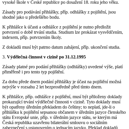
vysoké škole v České republice po dosažení 18. roku jeho věku.
Zásady pro podávání přihlášky, příp. odhlášky z pojištění, jsou
shodné jako u předešlého bodu.
K přihlášce k účasti a odhlášce z pojištění je nutno předložit
potvrzení o době trvání studia. Studium lze prokázat vysvědčením,
indexem, příp. potvrzením školy.
Z dokladů musí být patrno datum zahájení, příp. ukončení studia.
3.
Výdělečná činnost v cizině po 31.12.1995
Zásady platné pro podání přihlášky (odhlášky) uvedené výše, platí
přiměřeně i pro tento typ pojištění.
Za dobu přede dnem podání přihlášky je účast na pojištění možná
nejvýše v rozsahu 2 let bezprostředně před tímto dnem.
K přihlášce, příp. odhlášce z pojištění, musí být přiloženy doklady
prokazující trvání výdělečné činnosti v cizině. Tyto doklady musí
být opatřeny úředním překladem do češtiny; to neplatí, jde-li o
přihlášku k pojištění sepsanou občanem v úředním jazyce členského
státu Evropské unie, příp. v úředním jazyce státu, se kterým má
Česká republika uzavřenu bilaterální smlouvu o sociálním
zabezpečení s ustanovením o jednacím jazyku. Překlad dokladů