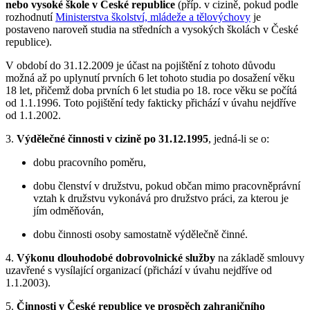
nebo vysoké škole v České republice
(příp. v cizině, pokud podle
rozhodnutí
Ministerstva školství, mládeže a tělovýchovy
je
postaveno naroveň studia na středních a vysokých školách v České
republice).
V období do 31.12.2009 je účast na pojištění z tohoto důvodu
možná až po uplynutí prvních 6 let tohoto studia po dosažení věku
18 let, přičemž doba prvních 6 let studia po 18. roce věku se počítá
od 1.1.1996. Toto pojištění tedy fakticky přichází v úvahu nejdříve
od 1.1.2002.
3.
Výdělečné činnosti v cizině po 31.12.1995
, jedná-li se o:
dobu pracovního poměru,
dobu členství v družstvu, pokud občan mimo pracovněprávní
vztah k družstvu vykonává pro družstvo práci, za kterou je
jím odměňován,
dobu činnosti osoby samostatně výdělečně činné.
4.
Výkonu dlouhodobé dobrovolnické služby
na základě smlouvy
uzavřené s vysílající organizací (přichází v úvahu nejdříve od
1.1.2003).
5.
Činnosti v České republice ve prospěch zahraničního