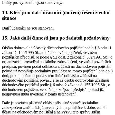
Lhůty pro vyřízení nejsou stanoveny.
14. Kteří jsou další účastníci (dotčení) řešení životní
situace
Další účastníci nejsou stanoveni.
15. Jaké další činnosti jsou po žadateli požadovány
Občan dobrovolně účastný důchodového pojištění podle § 6 odst. 1
zákona č. 155/1995 Sb., o důchodovém pojištění, ve znění
pozdějších předpisů, je podle § 52 odst. 2 zákona č. 582/1991 Sb., o
organizaci a provádění sociálního zabezpečení, ve znění pozdějších
předpisů, povinen podat odhlášku z účasti na důchodovém pojištění,
pokud již nesplňuje podmínky pro účast na tomto pojištění, a to do 8
dnů; pokud občan nepodá v této lhůtě odhlášku z účasti na
důchodovém pojištění, považuje se za osobu dobrovolně účastnou
důchodového pojištění podle § 6 odst. 2 zákona č. 155/1995 Sb., o
důchodovém pojištění, ve znění pozdějších předpisů, pokud již
neuplynula lhůta uvedená v tomto ustanovení.
Dále je povinen písemně ohlásit příslušné správě sociálního
zabezpečení změnu údajů uvedených na přihlášce k dobrovolné
účasti na důchodovém pojištění a na výzvu této správy sdělit