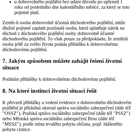
u dobrovolného pojištění bez udání důvodu po uplynutí 1
roku od posledního dne kalendářního měsíce, za který se toto
pojistné platí.
Zemře-li osoba dobrovolně účastná důchodového pojištění, může
dlužné pojistné zaplatit pozůstalá osoba, která uplatňuje nárok na
důchod z důchodového pojištění osoby dobrovolně účastné
důchodového pojištění. To však pouze za předpokladu, že zemřelá
osoba ještě za svého života podala přihlášku k dobrovolnému
důchodovému pojištění.
7. Jakým způsobem můžete zahájit řešení životní
situace
Podáním přihlášky k dobrovolnému důchodovému pojištění.
8. Na které instituci životní situaci řešit
K převzetí přihlášky a vedení evidence o dobrovolném důchodovém
pojištění je příslušná okresní správa sociálního zabezpečení (dále též
"OSSZ"), Pražská správa sociálního zabezpečení (dále též "PSSZ")
nebo Městská správa sociálního zabezpečení Brno (dále též
"MSSZ"), podle místa trvalého pobytu občana, popř. hlášeného
pobytu cizince.