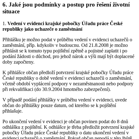
6. Jaké jsou podmínky a postup pro řešení životní
situace
1.
Vedení v evidenci krajské pobočky Úřadu práce České
republiky jako uchazeče o zaměstnání
Přihlášku je možno podat v průběhu vedení v evidenci uchazečů o
zaměstnání, příp. kdykoliv v budoucnu. Od 21.8.2008 je možno
přihlásit se k tomuto typu pojištění zpětně a pojistné zaplatit i po
podání žádosti o důchod, pro jehož nárok a výši mají být doplacené
doby započteny.
K přihlášce občan předloží potvrzení krajské pobočky Úřadu práce
České republiky o době vedení v evidenci uchazečů o zaměstnání,
včetně období vyplácení podpory v nezaměstnanosti nebo podpory
při rekvalifikaci (do 30.9.2004 hmotného zabezpečení).
V případě podání přihlášky v průběhu vedení v evidenci, uvede
občan do přihlášky pouze datum, od kterého se k pojištění
přihlašuje.
Po ukončení vedení v evidenci je občan povinen podat do 8 dnů
odhlášku z pojištění. K odhlášce je třeba předložit potvrzení krajské
pobočky Úřadu práce České republiky o datu ukončení vedení v
evidenci uchazečů o zaměstnání. Pokud občan nepodá v této lhůtě