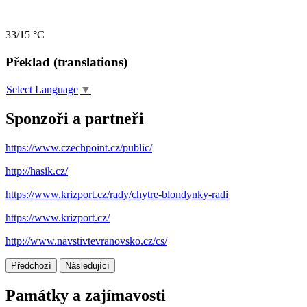
33/15 °C
Překlad (translations)
Select Language
▼
Sponzoři a partneři
https://www.czechpoint.cz/public/
http://hasik.cz/
https://www.krizport.cz/rady/chytre-blondynky-radi
https://www.krizport.cz/
http://www.navstivtevranovsko.cz/cs/
Předchozí
Následující
Památky a zajímavosti