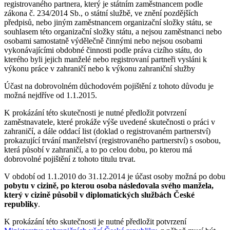
registrovaného partnera, který je státním zaměstnancem podle
zákona č. 234/2014 Sb., o státní službě, ve znění pozdějších
předpisů, nebo jiným zaměstnancem organizační složky státu, se
souhlasem této organizační složky státu, a nejsou zaměstnanci nebo
osobami samostatně výdělečně činnými nebo nejsou osobami
vykonávajícími obdobné činnosti podle práva cizího státu, do
kterého byli jejich manželé nebo registrovaní partneři vysláni k
výkonu práce v zahraničí nebo k výkonu zahraniční služby
Účast na dobrovolném důchodovém pojištění z tohoto důvodu je
možná nejdříve od 1.1.2015.
K prokázání této skutečnosti je nutné předložit potvrzení
zaměstnavatele, které prokáže výše uvedené skutečnosti o práci v
zahraničí, a dále oddací list (doklad o registrovaném partnerství)
prokazující trvání manželství (registrovaného partnerství) s osobou,
která působí v zahraničí, a to po celou dobu, po kterou má
dobrovolné pojištění z tohoto titulu trvat.
V období od 1.1.2010 do 31.12.2014 je účast osoby možná po dobu
pobytu v cizině, po kterou osoba následovala svého manžela,
který v cizině působil v diplomatických službách České
republiky
.
K prokázání této skutečnosti je nutné předložit potvrzení