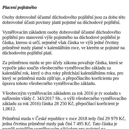
Placení pojistného
Osoby dobrovolně účastné důchodového pojištění jsou za dobu této
dobrovolné účasti povinny platit pojistné na důchodové pojištění.
Vyměřovacím základem osoby dobrovolně účastné důchodového
pojištění pro stanovení výše pojistného na důchodové pojištění je
částka, kterou si určí, nejméně však částka ve výši jedné čtvrtiny
průměrné mzdy platné v kalendářním roce, ve kterém se pojistné na
důchodovém pojištění platí.
Za průměrnou mzdu se pro účely zákona považuje částka, která se
vypočte jako součin všeobecného vyměřovacího základu za
kalendářní rok, který o dva roky předchází kalendářnímu roku, pro
který se průměrná mzda zjišťuje, a přepočítacího koeficientu pro
úpravu tohoto všeobecného vyměřovacího základu.
Všeobecným vyměřovacím základem za rok 2016 je (v souladu s
nařízením vlády č. 343/2017 Sb., o výši všeobecného vyměřovacího
základu za rok 2016) částka 28 250 Kč, přepočítací koeficient je
1,0612.
Průměrná mzda v České republice v roce 2018 tedy činí 29 979 Kč,
jedna čtvrtina průměrné mzdy pak činí 7 495 Kč. Tato částka je
rovněž nejnižším vyměřovacím základem pro pojistné na