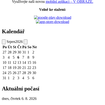
Využívejte naši novou
mobilní aplikaci – V OBRAZE.
Volně ke stažení:
Kalendář
Srpen
2026
Po
Út
St
Čt
Pá
So
Ne
27
28
29
30
31
1
2
3
4
5
6
7
8
9
10
11
12
13
14
15
16
17
18
19
20
21
22
23
24
25
26
27
28
29
30
31
1
2
3
4
5
6
Aktuální počasí
dnes, čtvrtek 6. 8. 2026