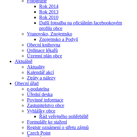
Fotografie
Rok 2014
Rok 2013
Rok 2010
Další fotoalba na oficiálním facebookovém
profilu obce
Vranovsko, Znojemsko
Znojemsko a Podyjí
Obecní knihovna
Ordinace lékařů
Územní plán obce
Aktuálně
Aktuality
Kalendář akcí
Ztráty a nálezy
Obecní úřad
e-podatelna
Úřední deska
Povinné informace
Zastupitelstvo obce
Vyhlášky obce
Řád veřejného pohřebiště
Formuláře ke stažení
Registr oznámení o střetu zájmů
Czech Point