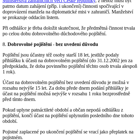
Ministerstva zahraničních věcí České republiky
, z něhož musí být
patrno datum zahájení (příp. i ukončení) činnosti spočívající v
doprovázení manžela na diplomatické misi v zahraničí. Manželství
se prokazuje oddacím listem.
Při odhlášce je třeba doložit skutečnost, že předmětná činnost trvala
po celou dobu dobrovolného důchodového pojištění.
8.
Dobrovolné pojištění
-
bez uvedení důvodu
Pojištění jsou účastny též osoby starší 18 let, jestliže podaly
přihlášku k účasti na dobrovolném pojištění (do 31.12.2002 jen za
předpokladu, že doba povinného pojištění těchto osob trvala alespoň
1 rok).
Účast na dobrovolném pojištění bez uvedení důvodu je možná v
rozsahu nejvýše 15 let. Za dobu přede dnem podání přihlášky je
účast na pojištění možná nejvýše v rozsahu 1 roku bezprostředně
před tímto dnem.
Pokud uplyne patnáctileté období a občan nepodá odhlášku z
pojištění, končí účast na pojištění uplynutím posledního dne tohoto
období.
Pojistné zaplacené po ukončení pojištění se vrací jako přeplatek na
pojistném.