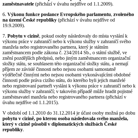
zaměstnavatele
(přichází v úvahu nejdříve od 1.1.2009).
6.
Výkonu funkce poslance Evropského parlamentu
,
zvoleného
na území České republiky
(přichází v úvahu nejdříve od
19.9.2009).
7.
Pobytu v cizině
, pokud osoby následovaly do místa vyslání k
výkonu práce v zahraničí nebo k výkonu služby v zahraničí svého
manžela nebo registrovaného partnera, který je státním
zaměstnancem podle zákona č. 234/2014 Sb., o státní službě, ve
znění pozdějších předpisů, nebo jiným zaměstnancem organizační
složky státu, se souhlasem této organizační složky státu, a nemají
příjem ze závislé činnosti nebo nejsou osobami samostatně
výdělečně činnými nebo nejsou osobami vykonávajícími obdobné
činnosti podle práva cizího státu, do kterého byli jejich manželé
nebo registrovaní partneři vysláni k výkonu práce v zahraničí nebo k
výkonu služby v zahraničí; v takovém případě může hradit pojistné
zaměstnavatel manžela nebo registrovaného partnera (přichází v
úvahu nejdříve od 1.1.2015).
V období od 1.1.2010 do 31.12.2014 je účast osoby možná po dobu
pobytu v cizině, po kterou osoba následovala svého manžela,
který v cizině působil v diplomatických službách České
republiky
.