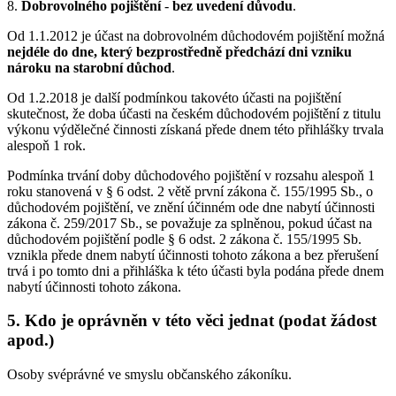
8.
Dobrovolného pojištění
-
bez uvedení důvodu
.
Od 1.1.2012 je účast na dobrovolném důchodovém pojištění možná
nejdéle do dne, který bezprostředně předchází dni vzniku
nároku na starobní důchod
.
Od 1.2.2018 je další podmínkou takovéto účasti na pojištění
skutečnost, že doba účasti na českém důchodovém pojištění z titulu
výkonu výdělečné činnosti získaná přede dnem této přihlášky trvala
alespoň 1 rok.
Podmínka trvání doby důchodového pojištění v rozsahu alespoň 1
roku stanovená v § 6 odst. 2 větě první zákona č. 155/1995 Sb., o
důchodovém pojištění, ve znění účinném ode dne nabytí účinnosti
zákona č. 259/2017 Sb., se považuje za splněnou, pokud účast na
důchodovém pojištění podle § 6 odst. 2 zákona č. 155/1995 Sb.
vznikla přede dnem nabytí účinnosti tohoto zákona a bez přerušení
trvá i po tomto dni a přihláška k této účasti byla podána přede dnem
nabytí účinnosti tohoto zákona.
5. Kdo je oprávněn v této věci jednat (podat žádost
apod.)
Osoby svéprávné ve smyslu občanského zákoníku.