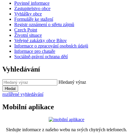
Povinné informace
Zastupitelstvo obce
Vyhlášky obce
Formuláře ke stažení
Registr oznámení o střetu zájmů
Czech Point
Životní situace
Veřejné zakázky obce Bítov
Informace o zpracování osobních údajů
Informace pro chataře
Sociálně-právní ochrana dětí
Vyhledávání
Hledaný výraz
Hledat
rozšířené vyhledávání
Mobilní aplikace
Sledujte informace z našeho webu na svých chytrých telefonech.