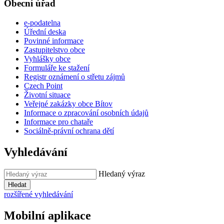
Obecní úřad
e-podatelna
Úřední deska
Povinné informace
Zastupitelstvo obce
Vyhlášky obce
Formuláře ke stažení
Registr oznámení o střetu zájmů
Czech Point
Životní situace
Veřejné zakázky obce Bítov
Informace o zpracování osobních údajů
Informace pro chataře
Sociálně-právní ochrana dětí
Vyhledávání
Hledaný výraz
Hledat
rozšířené vyhledávání
Mobilní aplikace