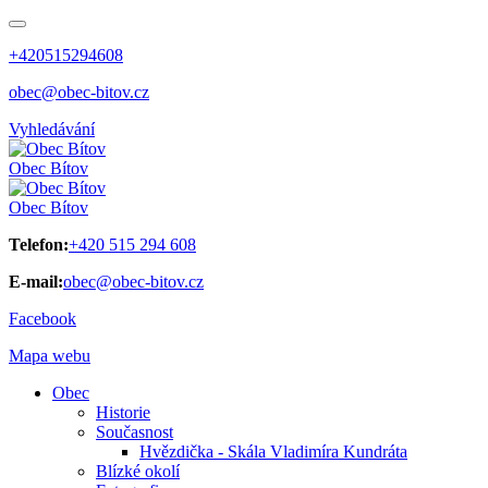
+420515294608
obec@obec-bitov.cz
Vyhledávání
Obec
Bítov
Obec
Bítov
Telefon:
+420 515 294 608
E-mail:
obec@obec-bitov.cz
Facebook
Mapa webu
Obec
Historie
Současnost
Hvězdička - Skála Vladimíra Kundráta
Blízké okolí