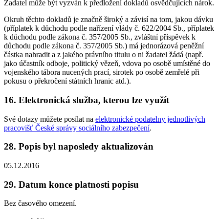
Žadatel může být vyzván k předložení dokladů osvědčujících nárok.
Okruh těchto dokladů je značně široký a závisí na tom, jakou dávku
(příplatek k důchodu podle nařízení vlády č. 622/2004 Sb., příplatek
k důchodu podle zákona č. 357/2005 Sb., zvláštní příspěvek k
důchodu podle zákona č. 357/2005 Sb.) má jednorázová peněžní
částka nahradit a z jakého právního titulu o ni žadatel žádá (např.
jako účastník odboje, politický vězeň, vdova po osobě umístěné do
vojenského tábora nucených prací, sirotek po osobě zemřelé při
pokusu o překročení státních hranic atd.).
16. Elektronická služba, kterou lze využít
Své dotazy můžete posílat na
elektronické podatelny jednotlivých
pracovišť České správy sociálního zabezpečení
.
28. Popis byl naposledy aktualizován
05.12.2016
29. Datum konce platnosti popisu
Bez časového omezení.