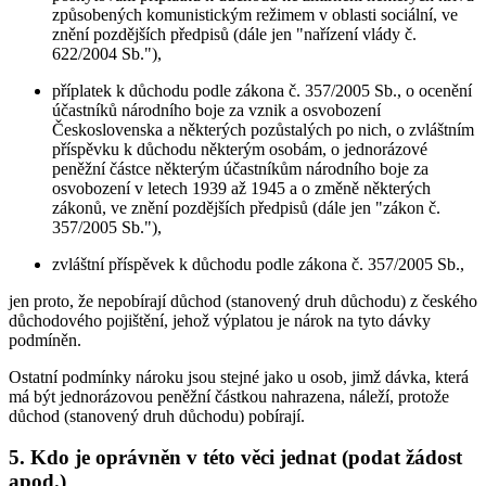
způsobených komunistickým režimem v oblasti sociální, ve
znění pozdějších předpisů (dále jen "nařízení vlády č.
622/2004 Sb."),
příplatek k důchodu podle zákona č. 357/2005 Sb., o ocenění
účastníků národního boje za vznik a osvobození
Československa a některých pozůstalých po nich, o zvláštním
příspěvku k důchodu některým osobám, o jednorázové
peněžní částce některým účastníkům národního boje za
osvobození v letech 1939 až 1945 a o změně některých
zákonů, ve znění pozdějších předpisů (dále jen "zákon č.
357/2005 Sb."),
zvláštní příspěvek k důchodu podle zákona č. 357/2005 Sb.,
jen proto, že nepobírají důchod (stanovený druh důchodu) z českého
důchodového pojištění, jehož výplatou je nárok na tyto dávky
podmíněn.
Ostatní podmínky nároku jsou stejné jako u osob, jimž dávka, která
má být jednorázovou peněžní částkou nahrazena, náleží, protože
důchod (stanovený druh důchodu) pobírají.
5. Kdo je oprávněn v této věci jednat (podat žádost
apod.)