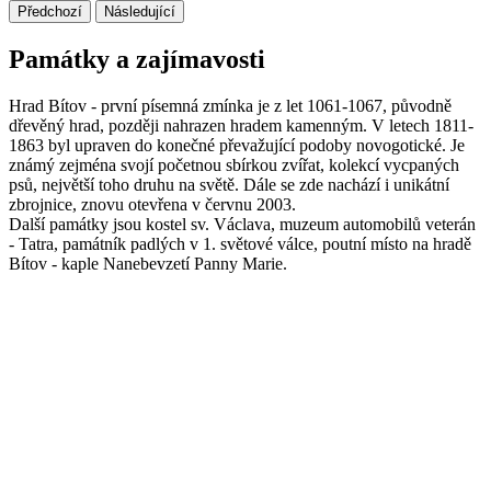
Předchozí
Následující
Památky a zajímavosti
Hrad Bítov - první písemná zmínka je z let 1061-1067, původně
dřevěný hrad, později nahrazen hradem kamenným. V letech 1811-
1863 byl upraven do konečné převažující podoby novogotické. Je
známý zejména svojí početnou sbírkou zvířat, kolekcí vycpaných
psů, největší toho druhu na světě. Dále se zde nachází i unikátní
zbrojnice, znovu otevřena v červnu 2003.
Další památky jsou kostel sv. Václava, muzeum automobilů veterán
- Tatra, památník padlých v 1. světové válce, poutní místo na hradě
Bítov - kaple Nanebevzetí Panny Marie.