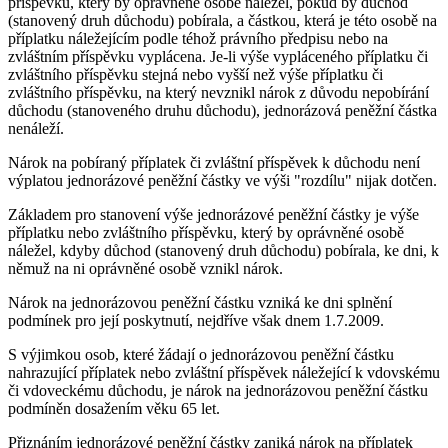
příspěvku, který by oprávněné osobě náležel, pokud by důchod
(stanovený druh důchodu) pobírala, a částkou, která je této osobě na
příplatku náležejícím podle téhož právního předpisu nebo na
zvláštním příspěvku vyplácena. Je-li výše vypláceného příplatku či
zvláštního příspěvku stejná nebo vyšší než výše příplatku či
zvláštního příspěvku, na který nevznikl nárok z důvodu nepobírání
důchodu (stanoveného druhu důchodu), jednorázová peněžní částka
nenáleží.
Nárok na pobíraný příplatek či zvláštní příspěvek k důchodu není
výplatou jednorázové peněžní částky ve výši "rozdílu" nijak dotčen.
Základem pro stanovení výše jednorázové peněžní částky je výše
příplatku nebo zvláštního příspěvku, který by oprávněné osobě
náležel, kdyby důchod (stanovený druh důchodu) pobírala, ke dni, k
němuž na ni oprávněné osobě vznikl nárok.
Nárok na jednorázovou peněžní částku vzniká ke dni splnění
podmínek pro její poskytnutí, nejdříve však dnem 1.7.2009.
S výjimkou osob, které žádají o jednorázovou peněžní částku
nahrazující příplatek nebo zvláštní příspěvek náležející k vdovskému
či vdoveckému důchodu, je nárok na jednorázovou peněžní částku
podmíněn dosažením věku 65 let.
Přiznáním jednorázové peněžní částky zaniká nárok na příplatek