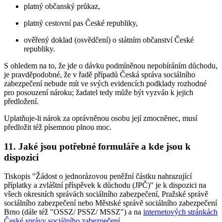
platný občanský průkaz,
platný cestovní pas České republiky,
ověřený doklad (osvědčení) o státním občanství České
republiky.
S ohledem na to, že jde o dávku podmíněnou nepobíráním důchodu,
je pravděpodobné, že v řadě případů Česká správa sociálního
zabezpečení nebude mít ve svých evidencích podklady rozhodné
pro posouzení nároku; žadatel tedy může být vyzván k jejich
předložení.
Uplatňuje-li nárok za oprávněnou osobu její zmocněnec, musí
předložit též písemnou plnou moc.
11. Jaké jsou potřebné formuláře a kde jsou k
dispozici
Tiskopis "Žádost o jednorázovou peněžní částku nahrazující
příplatky a zvláštní příspěvek k důchodu (JPČ)" je k dispozici na
všech okresních správách sociálního zabezpečení, Pražské správě
sociálního zabezpečení nebo Městské správě sociálního zabezpečení
Brno (dále též "OSSZ/ PSSZ/ MSSZ") a na
internetových stránkách
České správy sociálního zabezpečení
.