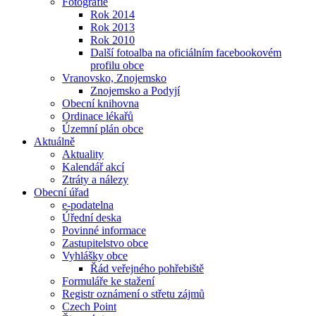
Fotografie
Rok 2014
Rok 2013
Rok 2010
Další fotoalba na oficiálním facebookovém
profilu obce
Vranovsko, Znojemsko
Znojemsko a Podyjí
Obecní knihovna
Ordinace lékařů
Územní plán obce
Aktuálně
Aktuality
Kalendář akcí
Ztráty a nálezy
Obecní úřad
e-podatelna
Úřední deska
Povinné informace
Zastupitelstvo obce
Vyhlášky obce
Řád veřejného pohřebiště
Formuláře ke stažení
Registr oznámení o střetu zájmů
Czech Point