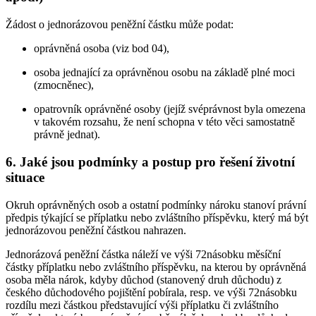
Žádost o jednorázovou peněžní částku může podat:
oprávněná osoba (viz bod 04),
osoba jednající za oprávněnou osobu na základě plné moci
(zmocněnec),
opatrovník oprávněné osoby (jejíž svéprávnost byla omezena
v takovém rozsahu, že není schopna v této věci samostatně
právně jednat).
6. Jaké jsou podmínky a postup pro řešení životní
situace
Okruh oprávněných osob a ostatní podmínky nároku stanoví právní
předpis týkající se příplatku nebo zvláštního příspěvku, který má být
jednorázovou peněžní částkou nahrazen.
Jednorázová peněžní částka náleží ve výši 72násobku měsíční
částky příplatku nebo zvláštního příspěvku, na kterou by oprávněná
osoba měla nárok, kdyby důchod (stanovený druh důchodu) z
českého důchodového pojištění pobírala, resp. ve výši 72násobku
rozdílu mezi částkou představující výši příplatku či zvláštního