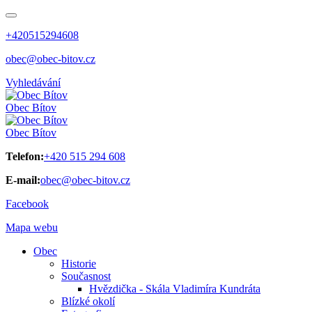
+420515294608
obec@obec-bitov.cz
Vyhledávání
Obec
Bítov
Obec
Bítov
Telefon:
+420 515 294 608
E-mail:
obec@obec-bitov.cz
Facebook
Mapa webu
Obec
Historie
Současnost
Hvězdička - Skála Vladimíra Kundráta
Blízké okolí