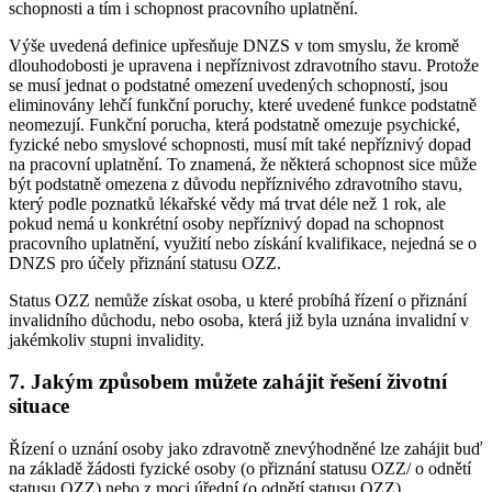
schopnosti a tím i schopnost pracovního uplatnění.
Výše uvedená definice upřesňuje DNZS v tom smyslu, že kromě
dlouhodobosti je upravena i nepříznivost zdravotního stavu. Protože
se musí jednat o podstatné omezení uvedených schopností, jsou
eliminovány lehčí funkční poruchy, které uvedené funkce podstatně
neomezují. Funkční porucha, která podstatně omezuje psychické,
fyzické nebo smyslové schopnosti, musí mít také nepříznivý dopad
na pracovní uplatnění. To znamená, že některá schopnost sice může
být podstatně omezena z důvodu nepříznivého zdravotního stavu,
který podle poznatků lékařské vědy má trvat déle než 1 rok, ale
pokud nemá u konkrétní osoby nepříznivý dopad na schopnost
pracovního uplatnění, využití nebo získání kvalifikace, nejedná se o
DNZS pro účely přiznání statusu OZZ.
Status OZZ nemůže získat osoba, u které probíhá řízení o přiznání
invalidního důchodu, nebo osoba, která již byla uznána invalidní v
jakémkoliv stupni invalidity.
7. Jakým způsobem můžete zahájit řešení životní
situace
Řízení o uznání osoby jako zdravotně znevýhodněné lze zahájit buď
na základě žádosti fyzické osoby (o přiznání statusu OZZ/ o odnětí
statusu OZZ) nebo z moci úřední (o odnětí statusu OZZ).