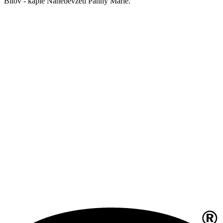
Bítov - kaple Nanebevzetí Panny Marie.