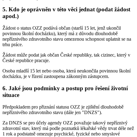
5. Kdo je oprávněn v této věci jednat (podat žádost
apod.)
Žádost o status OZZ podává občan (starší 15 let, jenž ukončil
povinnou školní docházku), který má z důvodu dlouhodobě
nepříznivého zdravotního stavu omezenou schopnost uplatnit se na
trhu práce.
Žádost může podat jak občan České republiky, tak cizinec, který v
České republice pracuje.
Osoba mladší 15 let nebo osoba, která neukončila povinnou školní
docházku, je v řízení zastoupena zákonným zástupcem.
6. Jaké jsou podmínky a postup pro řešení životní
situace
Předpokladem pro přiznání statusu OZZ je zjištění dlouhodobě
nepříznivého zdravotního stavu (dále jen "DNZS").
Za DNZS se pro účely agendy OZZ považuje takový nepříznivý
zdravotní stav, který má podle poznatků lékařské vědy trvat déle než
1 rok a podstatně omezuje psychické, fyzické nebo smyslové