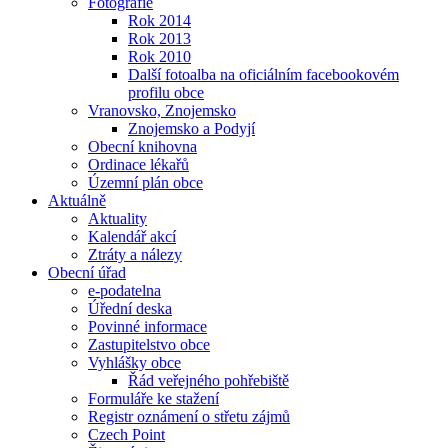
Fotografie
Rok 2014
Rok 2013
Rok 2010
Další fotoalba na oficiálním facebookovém
profilu obce
Vranovsko, Znojemsko
Znojemsko a Podyjí
Obecní knihovna
Ordinace lékařů
Územní plán obce
Aktuálně
Aktuality
Kalendář akcí
Ztráty a nálezy
Obecní úřad
e-podatelna
Úřední deska
Povinné informace
Zastupitelstvo obce
Vyhlášky obce
Řád veřejného pohřebiště
Formuláře ke stažení
Registr oznámení o střetu zájmů
Czech Point