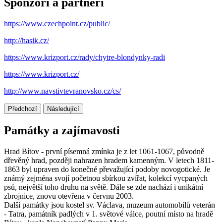
Sponzoři a partneři
https://www.czechpoint.cz/public/
http://hasik.cz/
https://www.krizport.cz/rady/chytre-blondynky-radi
https://www.krizport.cz/
http://www.navstivtevranovsko.cz/cs/
Předchozí
Následující
Památky a zajímavosti
Hrad Bítov - první písemná zmínka je z let 1061-1067, původně
dřevěný hrad, později nahrazen hradem kamenným. V letech 1811-
1863 byl upraven do konečné převažující podoby novogotické. Je
známý zejména svojí početnou sbírkou zvířat, kolekcí vycpaných
psů, největší toho druhu na světě. Dále se zde nachází i unikátní
zbrojnice, znovu otevřena v červnu 2003.
Další památky jsou kostel sv. Václava, muzeum automobilů veterán
- Tatra, památník padlých v 1. světové válce, poutní místo na hradě