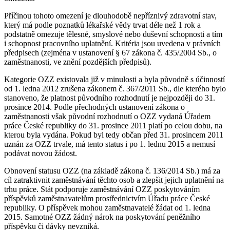
Příčinou tohoto omezení je dlouhodobě nepříznivý zdravotní stav,
který má podle poznatků lékařské vědy trvat déle než 1 rok a
podstatně omezuje tělesné, smyslové nebo duševní schopnosti a tím
i schopnost pracovního uplatnění. Kritéria jsou uvedena v právních
předpisech (zejména v ustanovení § 67 zákona č. 435/2004 Sb., o
zaměstnanosti, ve znění pozdějších předpisů).
Kategorie OZZ existovala již v minulosti a byla původně s účinností
od 1. ledna 2012 zrušena zákonem č. 367/2011 Sb., dle kterého bylo
stanoveno, že platnost původního rozhodnutí je nejpozději do 31.
prosince 2014. Podle přechodných ustanovení zákona o
zaměstnanosti však původní rozhodnutí o OZZ vydaná Úřadem
práce České republiky do 31. prosince 2011 platí po celou dobu, na
kterou byla vydána. Pokud byl tedy občan před 31. prosincem 2011
uznán za OZZ trvale, má tento status i po 1. lednu 2015 a nemusí
podávat novou žádost.
Obnovení statusu OZZ (na základě zákona č. 136/2014 Sb.) má za
cíl zatraktivnit zaměstnávání těchto osob a zlepšit jejich uplatnění na
trhu práce. Stát podporuje zaměstnávání OZZ poskytováním
příspěvků zaměstnavatelům prostřednictvím Úřadu práce České
republiky. O příspěvek mohou zaměstnavatelé žádat od 1. ledna
2015. Samotné OZZ žádný nárok na poskytování peněžního
příspěvku či dávky nevzniká.