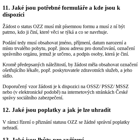
11. Jaké jsou potřebné formuláře a kde jsou k
dispozici
Žádost o status OZZ musí mít písemnou formu a musí z ní být
patrno, kdo ji činí, které věci se týká a co se navrhuje.
Podání tedy musí obsahovat jméno, příjmení, datum narození a
místo trvalého pobytu, popř. jinou adresu pro doručování, označení
správního orgánu, jemuž je určeno, a podpis osoby, která je činí.
Kromě předepsaných náležitostí, by žádost měla obsahovat označení
ošetřujícího lékaře, popř. poskytovatele zdravotních služeb, a jeho
sídlo.
Doporučený vzor žádosti je k dispozici na OSSZ/ PSSZ/ MSSZ
nebo (v elektronické podobě) na internetových stránkách České
správy sociálního zabezpečení.
12. Jaké jsou poplatky a jak je lze uhradit
V rámci řízení o přiznání statusu OZZ se žádné správní poplatky
nehradí.
13. Jaké jsou lhůty pro vyřízení