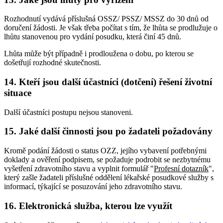
Rozhodnutí vydává příslušná OSSZ/ PSSZ/ MSSZ do 30 dnů od
doručení žádosti. Je však třeba počítat s tím, že lhůta se prodlužuje o
lhůtu stanovenou pro vydání posudku, která činí 45 dnů.
Lhůta může být případně i prodloužena o dobu, po kterou se
došetřují rozhodné skutečnosti.
14. Kteří jsou další účastníci (dotčení) řešení životní
situace
Další účastníci postupu nejsou stanoveni.
15. Jaké další činnosti jsou po žadateli požadovány
Kromě podání žádosti o status OZZ, jejího vybavení potřebnými
doklady a ověření podpisem, se požaduje podrobit se nezbytnému
vyšetření zdravotního stavu a vyplnit formulář "
Profesní dotazník
",
který zašle žadateli příslušné oddělení lékařské posudkové služby s
informací, týkající se posuzování jeho zdravotního stavu.
16. Elektronická služba, kterou lze využít