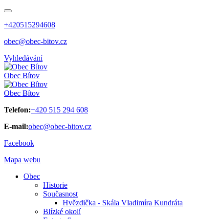
+420515294608
obec@obec-bitov.cz
Vyhledávání
Obec
Bítov
Obec
Bítov
Telefon:
+420 515 294 608
E-mail:
obec@obec-bitov.cz
Facebook
Mapa webu
Obec
Historie
Současnost
Hvězdička - Skála Vladimíra Kundráta
Blízké okolí