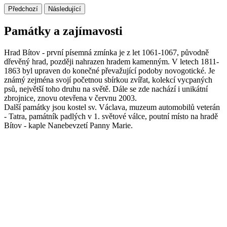
Předchozí
Následující
Památky a zajímavosti
Hrad Bítov - první písemná zmínka je z let 1061-1067, původně
dřevěný hrad, později nahrazen hradem kamenným. V letech 1811-
1863 byl upraven do konečné převažující podoby novogotické. Je
známý zejména svojí početnou sbírkou zvířat, kolekcí vycpaných
psů, největší toho druhu na světě. Dále se zde nachází i unikátní
zbrojnice, znovu otevřena v červnu 2003.
Další památky jsou kostel sv. Václava, muzeum automobilů veterán
- Tatra, památník padlých v 1. světové válce, poutní místo na hradě
Bítov - kaple Nanebevzetí Panny Marie.