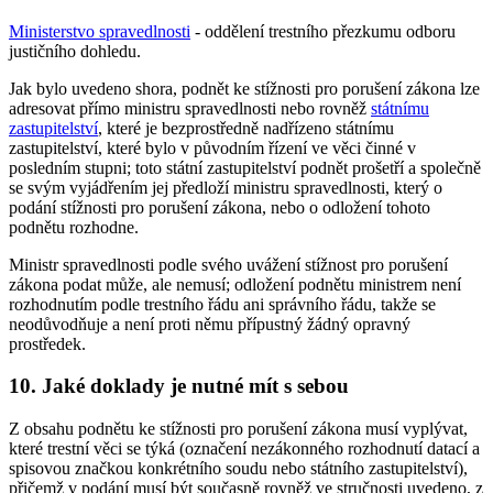
Ministerstvo spravedlnosti
- oddělení trestního přezkumu odboru
justičního dohledu.
Jak bylo uvedeno shora, podnět ke stížnosti pro porušení zákona lze
adresovat přímo ministru spravedlnosti nebo rovněž
státnímu
zastupitelství
, které je bezprostředně nadřízeno státnímu
zastupitelství, které bylo v původním řízení ve věci činné v
posledním stupni; toto státní zastupitelství podnět prošetří a společně
se svým vyjádřením jej předloží ministru spravedlnosti, který o
podání stížnosti pro porušení zákona, nebo o odložení tohoto
podnětu rozhodne.
Ministr spravedlnosti podle svého uvážení stížnost pro porušení
zákona podat může, ale nemusí; odložení podnětu ministrem není
rozhodnutím podle trestního řádu ani správního řádu, takže se
neodůvodňuje a není proti němu přípustný žádný opravný
prostředek.
10. Jaké doklady je nutné mít s sebou
Z obsahu podnětu ke stížnosti pro porušení zákona musí vyplývat,
které trestní věci se týká (označení nezákonného rozhodnutí datací a
spisovou značkou konkrétního soudu nebo státního zastupitelství),
přičemž v podání musí být současně rovněž ve stručnosti uvedeno, z