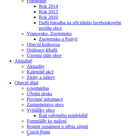
Fotografie
Rok 2014
Rok 2013
Rok 2010
Další fotoalba na oficiálním facebookovém
profilu obce
Vranovsko, Znojemsko
Znojemsko a Podyjí
Obecní knihovna
Ordinace lékařů
Územní plán obce
Aktuálně
Aktuality
Kalendář akcí
Ztráty a nálezy
Obecní úřad
e-podatelna
Úřední deska
Povinné informace
Zastupitelstvo obce
Vyhlášky obce
Řád veřejného pohřebiště
Formuláře ke stažení
Registr oznámení o střetu zájmů
Czech Point