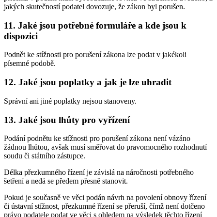
jakých skutečností podatel dovozuje, že zákon byl porušen.
11. Jaké jsou potřebné formuláře a kde jsou k
dispozici
Podnět ke stížnosti pro porušení zákona lze podat v jakékoli
písemné podobě.
12. Jaké jsou poplatky a jak je lze uhradit
Správní ani jiné poplatky nejsou stanoveny.
13. Jaké jsou lhůty pro vyřízení
Podání podnětu ke stížnosti pro porušení zákona není vázáno
žádnou lhůtou, avšak musí směřovat do pravomocného rozhodnutí
soudu či státního zástupce.
Délka přezkumného řízení je závislá na náročnosti potřebného
šetření a nedá se předem přesně stanovit.
Pokud je současně ve věci podán návrh na povolení obnovy řízení
či ústavní stížnost, přezkumné řízení se přeruší, čímž není dotčeno
právo podatele podat ve věci s ohledem na výsledek těchto řízení