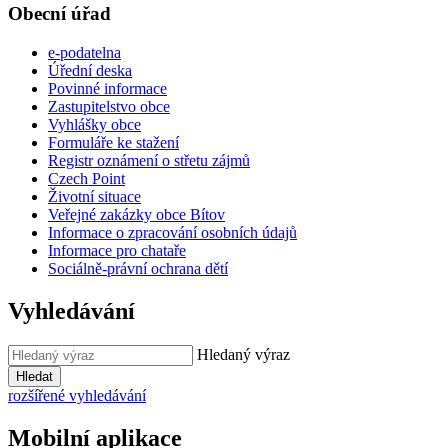
Obecní úřad
e-podatelna
Úřední deska
Povinné informace
Zastupitelstvo obce
Vyhlášky obce
Formuláře ke stažení
Registr oznámení o střetu zájmů
Czech Point
Životní situace
Veřejné zakázky obce Bítov
Informace o zpracování osobních údajů
Informace pro chataře
Sociálně-právní ochrana dětí
Vyhledávání
Hledaný výraz
Hledat
rozšířené vyhledávání
Mobilní aplikace