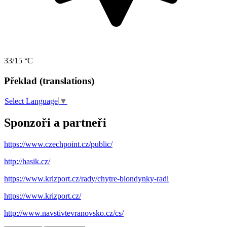
33/15 °C
Překlad (translations)
Select Language
▼
Sponzoři a partneři
https://www.czechpoint.cz/public/
http://hasik.cz/
https://www.krizport.cz/rady/chytre-blondynky-radi
https://www.krizport.cz/
http://www.navstivtevranovsko.cz/cs/