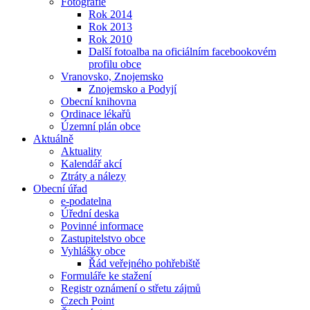
Fotografie
Rok 2014
Rok 2013
Rok 2010
Další fotoalba na oficiálním facebookovém
profilu obce
Vranovsko, Znojemsko
Znojemsko a Podyjí
Obecní knihovna
Ordinace lékařů
Územní plán obce
Aktuálně
Aktuality
Kalendář akcí
Ztráty a nálezy
Obecní úřad
e-podatelna
Úřední deska
Povinné informace
Zastupitelstvo obce
Vyhlášky obce
Řád veřejného pohřebiště
Formuláře ke stažení
Registr oznámení o střetu zájmů
Czech Point