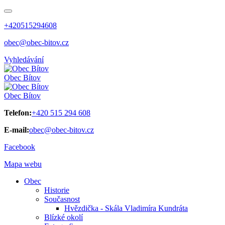
+420515294608
obec@obec-bitov.cz
Vyhledávání
Obec
Bítov
Obec
Bítov
Telefon:
+420 515 294 608
E-mail:
obec@obec-bitov.cz
Facebook
Mapa webu
Obec
Historie
Současnost
Hvězdička - Skála Vladimíra Kundráta
Blízké okolí