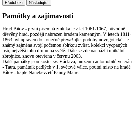
Předchozí
Následující
Památky a zajímavosti
Hrad Bítov - první písemná zmínka je z let 1061-1067, původně
dřevěný hrad, později nahrazen hradem kamenným. V letech 1811-
1863 byl upraven do konečné převažující podoby novogotické. Je
známý zejména svojí početnou sbírkou zvířat, kolekcí vycpaných
psů, největší toho druhu na světě. Dále se zde nachází i unikátní
zbrojnice, znovu otevřena v červnu 2003.
Další památky jsou kostel sv. Václava, muzeum automobilů veterán
- Tatra, památník padlých v 1. světové válce, poutní místo na hradě
Bítov - kaple Nanebevzetí Panny Marie.