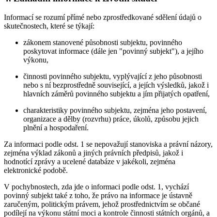
Informací se rozumí přímé nebo zprostředkované sdělení údajů o
skutečnostech, které se týkají:
zákonem stanovené působnosti subjektu, povinného
poskytovat informace (dále jen "povinný subjekt"), a jejího
výkonu,
činnosti povinného subjektu, vyplývající z jeho působnosti
nebo s ní bezprostředně související, a jejích výsledků, jakož i
hlavních záměrů povinného subjektu a jím přijatých opatření,
charakteristiky povinného subjektu, zejména jeho postavení,
organizace a dělby (rozvrhu) práce, úkolů, způsobu jejich
plnění a hospodaření.
Za informaci podle odst. 1 se nepovažují stanoviska a právní názory,
zejména výklad zákonů a jiných právních předpisů, jakož i
hodnotící zprávy a ucelené databáze v jakékoli, zejména
elektronické podobě.
V pochybnostech, zda jde o informaci podle odst. 1, vychází
povinný subjekt také z toho, že právo na informace je ústavně
zaručeným, politickým právem, jehož prostřednictvím se občané
podílejí na výkonu státní moci a kontrole činnosti státních orgánů, a