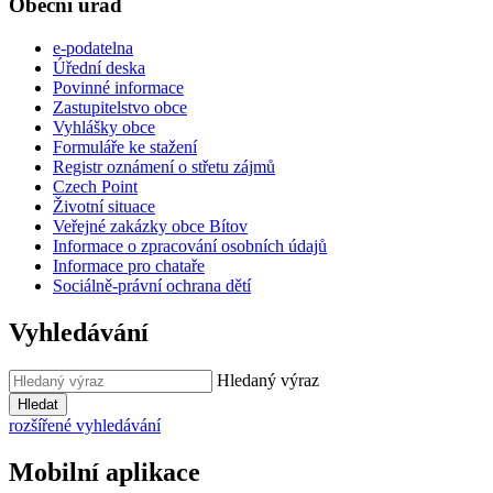
Obecní úřad
e-podatelna
Úřední deska
Povinné informace
Zastupitelstvo obce
Vyhlášky obce
Formuláře ke stažení
Registr oznámení o střetu zájmů
Czech Point
Životní situace
Veřejné zakázky obce Bítov
Informace o zpracování osobních údajů
Informace pro chataře
Sociálně-právní ochrana dětí
Vyhledávání
Hledaný výraz
Hledat
rozšířené vyhledávání
Mobilní aplikace