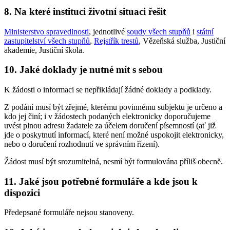
8. Na které instituci životní situaci řešit
Ministerstvo spravedlnosti
, jednotlivé
soudy všech stupňů
i
státní
zastupitelství všech stupňů
,
Rejstřík trestů
, Vězeňská služba, Justiční
akademie, Justiční škola.
10. Jaké doklady je nutné mít s sebou
K žádosti o informaci se nepřikládají žádné doklady a podklady.
Z podání musí být zřejmé, kterému povinnému subjektu je určeno a
kdo jej činí; i v žádostech podaných elektronicky doporučujeme
uvést plnou adresu žadatele za účelem doručení písemností (ať již
jde o poskytnutí informací, které není možné uspokojit elektronicky,
nebo o doručení rozhodnutí ve správním řízení).
Žádost musí být srozumitelná, nesmí být formulována příliš obecně.
11. Jaké jsou potřebné formuláře a kde jsou k
dispozici
Předepsané formuláře nejsou stanoveny.