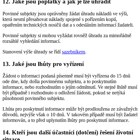
12. Jaké jsou poplatky a jak je lze uhradit
Povinné subjekty jsou oprávněny žádat úhradu nákladů ve výši,
která nesmí přesahovat náklady spojené s pořízením kopií,
opatřením technických nosičů dat a s odesláním informací žadateli.
Povinné subjekty si mohou vyžádat rovněž úhradu za mimořádně
rozsáhlé vyhledání informací.
Stanovení výše úhrady se řídí
sazebníkem
.
13. Jaké jsou lhůty pro vyřízení
Žádost o informaci podaná písemně musí být vyřízena do 15 dnů
ode dne, kdy došla povinnému subjektu, a to poskytnutím
informace, nebo rozhodnutím o jejím odmítnutí. Ve stejné lhůtě musí
být případně i rozhodnuto o odložení žádosti, pokud se netýká
působnosti povinného subjektu.
Lhůta pro poskytnutí informace může být prodloužena ze závažných
důvodů, nejvýše však o 10 dnů. V takovém případě musí být žadatel
informován, a to před uplynutím lhůty pro poskytnutí informace.
14. Kteří jsou další účastníci (dotčení) řešení životní
situace