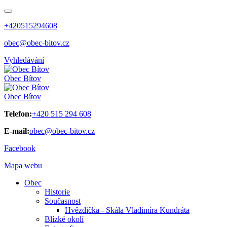
+420515294608
obec@obec-bitov.cz
Vyhledávání
Obec
Bítov
Obec
Bítov
Telefon:
+420 515 294 608
E-mail:
obec@obec-bitov.cz
Facebook
Mapa webu
Obec
Historie
Současnost
Hvězdička - Skála Vladimíra Kundráta
Blízké okolí