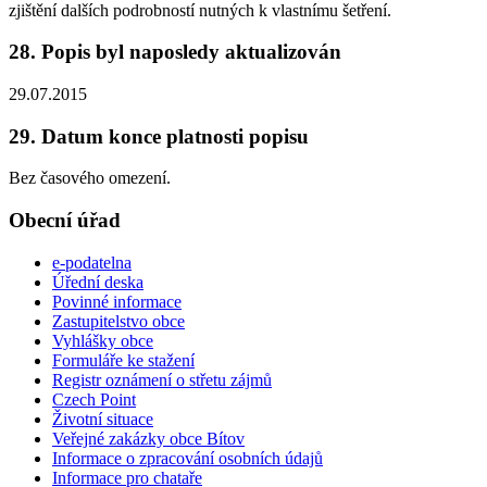
zjištění dalších podrobností nutných k vlastnímu šetření.
28. Popis byl naposledy aktualizován
29.07.2015
29. Datum konce platnosti popisu
Bez časového omezení.
Obecní úřad
e-podatelna
Úřední deska
Povinné informace
Zastupitelstvo obce
Vyhlášky obce
Formuláře ke stažení
Registr oznámení o střetu zájmů
Czech Point
Životní situace
Veřejné zakázky obce Bítov
Informace o zpracování osobních údajů
Informace pro chataře