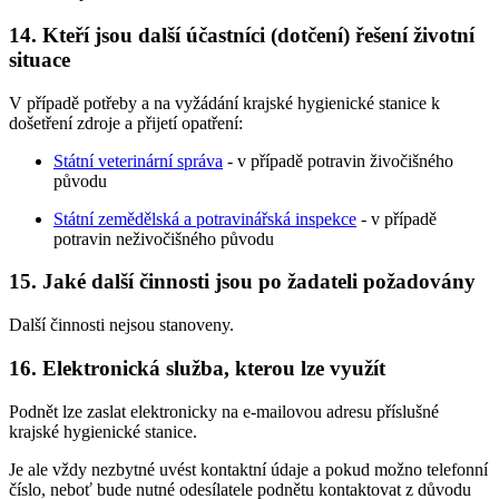
14. Kteří jsou další účastníci (dotčení) řešení životní
situace
V případě potřeby a na vyžádání krajské hygienické stanice k
došetření zdroje a přijetí opatření:
Státní veterinární správa
- v případě potravin živočišného
původu
Státní zemědělská a potravinářská inspekce
- v případě
potravin neživočišného původu
15. Jaké další činnosti jsou po žadateli požadovány
Další činnosti nejsou stanoveny.
16. Elektronická služba, kterou lze využít
Podnět lze zaslat elektronicky na e-mailovou adresu příslušné
krajské hygienické stanice.
Je ale vždy nezbytné uvést kontaktní údaje a pokud možno telefonní
číslo, neboť bude nutné odesílatele podnětu kontaktovat z důvodu