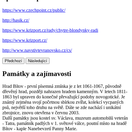
https://www.czechpoint.cz/public/
http://hasik.cz/
https://www.krizport.cz/rady/chytre-blondynky-radi
https://www.krizport.cz/
http://www.navstivtevranovsko.cz/cs/
Předchozí
Následující
Památky a zajímavosti
Hrad Bítov - první písemná zmínka je z let 1061-1067, původně
dřevěný hrad, později nahrazen hradem kamenným. V letech 1811-
1863 byl upraven do konečné převažující podoby novogotické. Je
známý zejména svojí početnou sbírkou zvířat, kolekcí vycpaných
psů, největší toho druhu na světě. Dále se zde nachází i unikátní
zbrojnice, znovu otevřena v červnu 2003.
Další památky jsou kostel sv. Václava, muzeum automobilů veterán
- Tatra, památník padlých v 1. světové válce, poutní místo na hradě
Bítov - kaple Nanebevzetí Panny Marie.