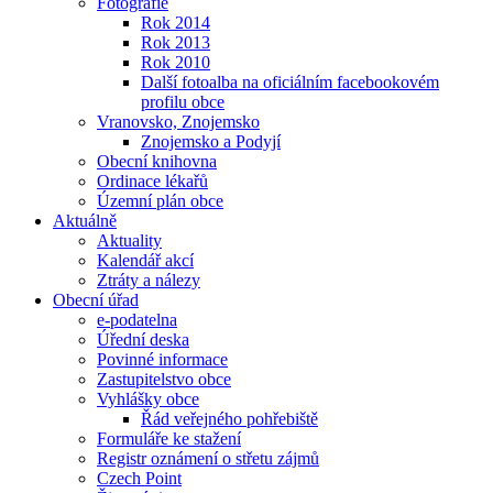
Fotografie
Rok 2014
Rok 2013
Rok 2010
Další fotoalba na oficiálním facebookovém
profilu obce
Vranovsko, Znojemsko
Znojemsko a Podyjí
Obecní knihovna
Ordinace lékařů
Územní plán obce
Aktuálně
Aktuality
Kalendář akcí
Ztráty a nálezy
Obecní úřad
e-podatelna
Úřední deska
Povinné informace
Zastupitelstvo obce
Vyhlášky obce
Řád veřejného pohřebiště
Formuláře ke stažení
Registr oznámení o střetu zájmů
Czech Point