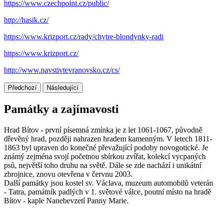
https://www.czechpoint.cz/public/
http://hasik.cz/
https://www.krizport.cz/rady/chytre-blondynky-radi
https://www.krizport.cz/
http://www.navstivtevranovsko.cz/cs/
Předchozí
Následující
Památky a zajímavosti
Hrad Bítov - první písemná zmínka je z let 1061-1067, původně
dřevěný hrad, později nahrazen hradem kamenným. V letech 1811-
1863 byl upraven do konečné převažující podoby novogotické. Je
známý zejména svojí početnou sbírkou zvířat, kolekcí vycpaných
psů, největší toho druhu na světě. Dále se zde nachází i unikátní
zbrojnice, znovu otevřena v červnu 2003.
Další památky jsou kostel sv. Václava, muzeum automobilů veterán
- Tatra, památník padlých v 1. světové válce, poutní místo na hradě
Bítov - kaple Nanebevzetí Panny Marie.