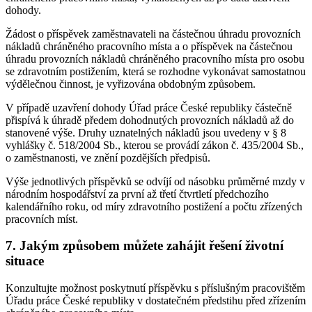
dohody.
Žádost o příspěvek zaměstnavateli na částečnou úhradu provozních
nákladů chráněného pracovního místa a o příspěvek na částečnou
úhradu provozních nákladů chráněného pracovního místa pro osobu
se zdravotním postižením, která se rozhodne vykonávat samostatnou
výdělečnou činnost, je vyřizována obdobným způsobem.
V případě uzavření dohody Úřad práce České republiky částečně
přispívá k úhradě předem dohodnutých provozních nákladů až do
stanovené výše. Druhy uznatelných nákladů jsou uvedeny v § 8
vyhlášky č. 518/2004 Sb., kterou se provádí zákon č. 435/2004 Sb.,
o zaměstnanosti, ve znění pozdějších předpisů.
Výše jednotlivých příspěvků se odvíjí od násobku průměrné mzdy v
národním hospodářství za první až třetí čtvrtletí předchozího
kalendářního roku, od míry zdravotního postižení a počtu zřízených
pracovních míst.
7. Jakým způsobem můžete zahájit řešení životní
situace
Konzultujte možnost poskytnutí příspěvku s příslušným pracovištěm
Úřadu práce České republiky v dostatečném předstihu před zřízením