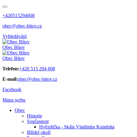
+420515294608
obec@obec-bitov.cz
Vyhledávání
Obec
Bítov
Obec
Bítov
Telefon:
+420 515 294 608
E-mail:
obec@obec-bitov.cz
Facebook
Mapa webu
Obec
Historie
Současnost
Hvězdička - Skála Vladimíra Kundráta
Blízké okolí