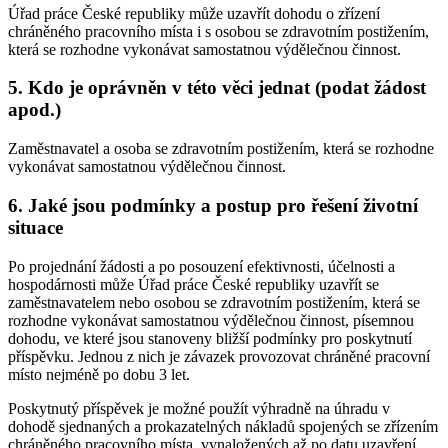
Úřad práce České republiky může uzavřít dohodu o zřízení
chráněného pracovního místa i s osobou se zdravotním postižením,
která se rozhodne vykonávat samostatnou výdělečnou činnost.
5. Kdo je oprávněn v této věci jednat (podat žádost
apod.)
Zaměstnavatel a osoba se zdravotním postižením, která se rozhodne
vykonávat samostatnou výdělečnou činnost.
6. Jaké jsou podmínky a postup pro řešení životní
situace
Po projednání žádosti a po posouzení efektivnosti, účelnosti a
hospodárnosti může Úřad práce České republiky uzavřít se
zaměstnavatelem nebo osobou se zdravotním postižením, která se
rozhodne vykonávat samostatnou výdělečnou činnost, písemnou
dohodu, ve které jsou stanoveny bližší podmínky pro poskytnutí
příspěvku. Jednou z nich je závazek provozovat chráněné pracovní
místo nejméně po dobu 3 let.
Poskytnutý příspěvek je možné použít výhradně na úhradu v
dohodě sjednaných a prokazatelných nákladů spojených se zřízením
chráněného pracovního místa, vynaložených až po datu uzavření