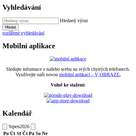
Vyhledávání
Hledaný výraz
Hledat
rozšířené vyhledávání
Mobilní aplikace
Sledujte informace z našeho webu na svých chytrých telefonech.
Využívejte naši novou
mobilní aplikaci – V OBRAZE.
Volně ke stažení:
Kalendář
Srpen
2026
Po
Út
St
Čt
Pá
So
Ne