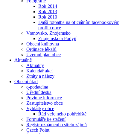
Fotografie
Rok 2014
Rok 2013
Rok 2010
Další fotoalba na oficiálním facebookovém
profilu obce
Vranovsko, Znojemsko
Znojemsko a Podyjí
Obecní knihovna
Ordinace lékařů
Územní plán obce
Aktuálně
Aktuality
Kalendář akcí
Ztráty a nálezy
Obecní úřad
e-podatelna
Úřední deska
Povinné informace
Zastupitelstvo obce
Vyhlášky obce
Řád veřejného pohřebiště
Formuláře ke stažení
Registr oznámení o střetu zájmů
Czech Point