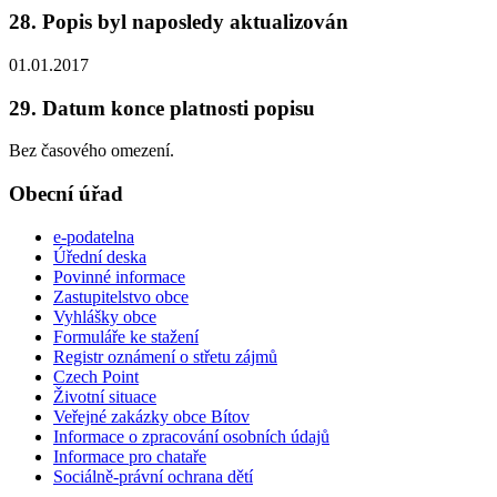
28. Popis byl naposledy aktualizován
01.01.2017
29. Datum konce platnosti popisu
Bez časového omezení.
Obecní úřad
e-podatelna
Úřední deska
Povinné informace
Zastupitelstvo obce
Vyhlášky obce
Formuláře ke stažení
Registr oznámení o střetu zájmů
Czech Point
Životní situace
Veřejné zakázky obce Bítov
Informace o zpracování osobních údajů
Informace pro chataře
Sociálně-právní ochrana dětí