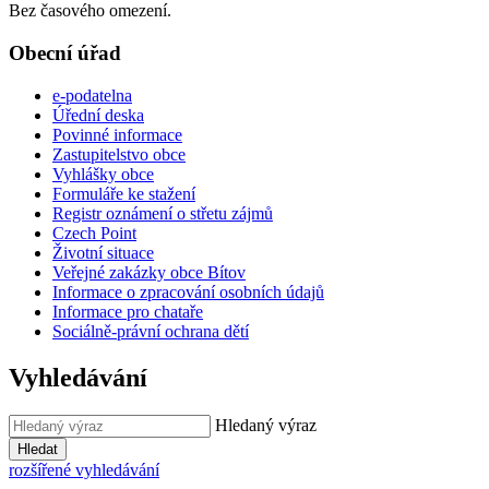
Bez časového omezení.
Obecní úřad
e-podatelna
Úřední deska
Povinné informace
Zastupitelstvo obce
Vyhlášky obce
Formuláře ke stažení
Registr oznámení o střetu zájmů
Czech Point
Životní situace
Veřejné zakázky obce Bítov
Informace o zpracování osobních údajů
Informace pro chataře
Sociálně-právní ochrana dětí
Vyhledávání
Hledaný výraz
Hledat
rozšířené vyhledávání