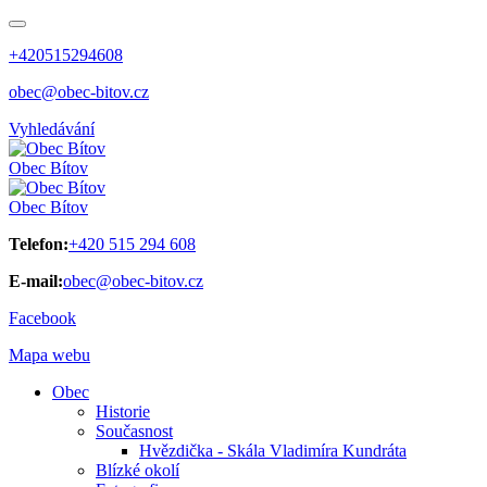
+420515294608
obec@obec-bitov.cz
Vyhledávání
Obec
Bítov
Obec
Bítov
Telefon:
+420 515 294 608
E-mail:
obec@obec-bitov.cz
Facebook
Mapa webu
Obec
Historie
Současnost
Hvězdička - Skála Vladimíra Kundráta
Blízké okolí