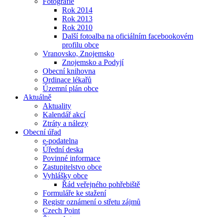
Fotografie
Rok 2014
Rok 2013
Rok 2010
Další fotoalba na oficiálním facebookovém
profilu obce
Vranovsko, Znojemsko
Znojemsko a Podyjí
Obecní knihovna
Ordinace lékařů
Územní plán obce
Aktuálně
Aktuality
Kalendář akcí
Ztráty a nálezy
Obecní úřad
e-podatelna
Úřední deska
Povinné informace
Zastupitelstvo obce
Vyhlášky obce
Řád veřejného pohřebiště
Formuláře ke stažení
Registr oznámení o střetu zájmů
Czech Point