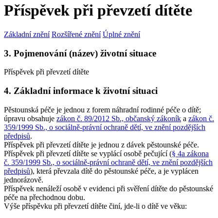
Příspěvek při převzetí dítěte
Základní znění
Rozšířené znění
Úplné znění
3. Pojmenování (název) životní situace
Příspěvek při převzetí dítěte
4. Základní informace k životní situaci
Pěstounská péče je jednou z forem náhradní rodinné péče o dítě;
úpravu obsahuje
zákon č. 89/2012 Sb., občanský zákoník
a
zákon č.
359/1999 Sb., o sociálně-právní ochraně dětí, ve znění pozdějších
předpisů
.
Příspěvek při převzetí dítěte je jednou z dávek pěstounské péče.
Příspěvek při převzetí dítěte se vyplácí osobě pečující (
§ 4a zákona
č. 359/1999 Sb., o sociálně-právní ochraně dětí, ve znění pozdějších
předpisů
), která převzala dítě do pěstounské péče, a je vyplácen
jednorázově.
Příspěvek nenáleží osobě v evidenci při svěření dítěte do pěstounské
péče na přechodnou dobu.
Výše příspěvku při převzetí dítěte činí, jde-li o dítě ve věku: