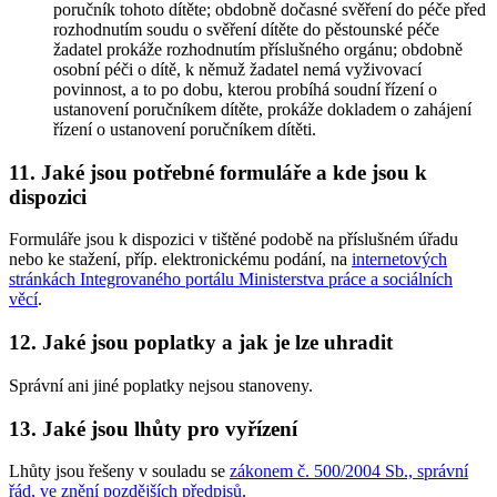
poručník tohoto dítěte; obdobně dočasné svěření do péče před
rozhodnutím soudu o svěření dítěte do pěstounské péče
žadatel prokáže rozhodnutím příslušného orgánu; obdobně
osobní péči o dítě, k němuž žadatel nemá vyživovací
povinnost, a to po dobu, kterou probíhá soudní řízení o
ustanovení poručníkem dítěte, prokáže dokladem o zahájení
řízení o ustanovení poručníkem dítěti.
11. Jaké jsou potřebné formuláře a kde jsou k
dispozici
Formuláře jsou k dispozici v tištěné podobě na příslušném úřadu
nebo ke stažení, příp. elektronickému podání, na
internetových
stránkách Integrovaného portálu Ministerstva práce a sociálních
věcí
.
12. Jaké jsou poplatky a jak je lze uhradit
Správní ani jiné poplatky nejsou stanoveny.
13. Jaké jsou lhůty pro vyřízení
Lhůty jsou řešeny v souladu se
zákonem č. 500/2004 Sb., správní
řád, ve znění pozdějších předpisů
.