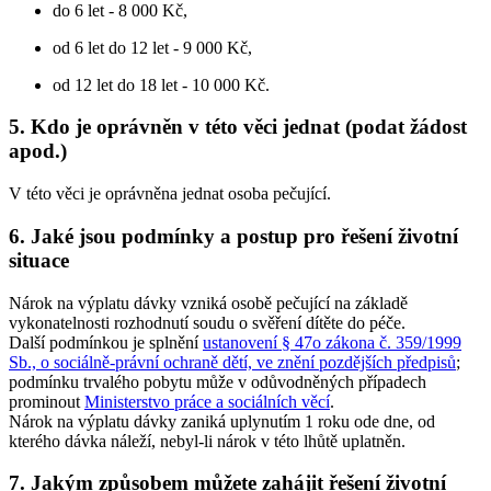
do 6 let - 8 000 Kč,
od 6 let do 12 let - 9 000 Kč,
od 12 let do 18 let - 10 000 Kč.
5. Kdo je oprávněn v této věci jednat (podat žádost
apod.)
V této věci je oprávněna jednat osoba pečující.
6. Jaké jsou podmínky a postup pro řešení životní
situace
Nárok na výplatu dávky vzniká osobě pečující na základě
vykonatelnosti rozhodnutí soudu o svěření dítěte do péče.
Další podmínkou je splnění
ustanovení § 47o zákona č. 359/1999
Sb., o sociálně-právní ochraně dětí, ve znění pozdějších předpisů
;
podmínku trvalého pobytu může v odůvodněných případech
prominout
Ministerstvo práce a sociálních věcí
.
Nárok na výplatu dávky zaniká uplynutím 1 roku ode dne, od
kterého dávka náleží, nebyl-li nárok v této lhůtě uplatněn.
7. Jakým způsobem můžete zahájit řešení životní