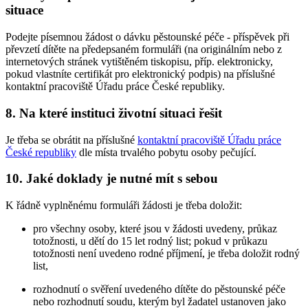
situace
Podejte písemnou žádost o dávku pěstounské péče - příspěvek při
převzetí dítěte na předepsaném formuláři (na originálním nebo z
internetových stránek vytištěném tiskopisu, příp. elektronicky,
pokud vlastníte certifikát pro elektronický podpis) na příslušné
kontaktní pracoviště Úřadu práce České republiky.
8. Na které instituci životní situaci řešit
Je třeba se obrátit na příslušné
kontaktní pracoviště Úřadu práce
České republiky
dle místa trvalého pobytu osoby pečující.
10. Jaké doklady je nutné mít s sebou
K řádně vyplněnému formuláři žádosti je třeba doložit:
pro všechny osoby, které jsou v žádosti uvedeny, průkaz
totožnosti, u dětí do 15 let rodný list; pokud v průkazu
totožnosti není uvedeno rodné příjmení, je třeba doložit rodný
list,
rozhodnutí o svěření uvedeného dítěte do pěstounské péče
nebo rozhodnutí soudu, kterým byl žadatel ustanoven jako