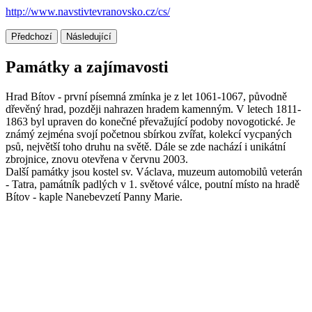
http://www.navstivtevranovsko.cz/cs/
Předchozí
Následující
Památky a zajímavosti
Hrad Bítov - první písemná zmínka je z let 1061-1067, původně
dřevěný hrad, později nahrazen hradem kamenným. V letech 1811-
1863 byl upraven do konečné převažující podoby novogotické. Je
známý zejména svojí početnou sbírkou zvířat, kolekcí vycpaných
psů, největší toho druhu na světě. Dále se zde nachází i unikátní
zbrojnice, znovu otevřena v červnu 2003.
Další památky jsou kostel sv. Václava, muzeum automobilů veterán
- Tatra, památník padlých v 1. světové válce, poutní místo na hradě
Bítov - kaple Nanebevzetí Panny Marie.