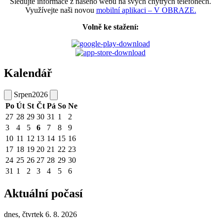
Sledujte informace z našeho webu na svých chytrých telefonech.
Využívejte naši novou
mobilní aplikaci – V OBRAZE.
Volně ke stažení:
Kalendář
Srpen
2026
Po
Út
St
Čt
Pá
So
Ne
27
28
29
30
31
1
2
3
4
5
6
7
8
9
10
11
12
13
14
15
16
17
18
19
20
21
22
23
24
25
26
27
28
29
30
31
1
2
3
4
5
6
Aktuální počasí
dnes, čtvrtek 6. 8. 2026