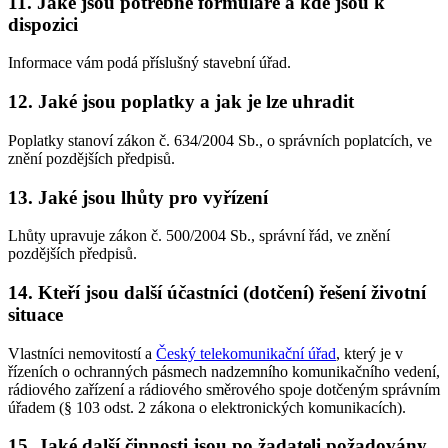
11. Jaké jsou potřebné formuláře a kde jsou k
dispozici
Informace vám podá příslušný stavební úřad.
12. Jaké jsou poplatky a jak je lze uhradit
Poplatky stanoví zákon č. 634/2004 Sb., o správních poplatcích, ve
znění pozdějších předpisů.
13. Jaké jsou lhůty pro vyřízení
Lhůty upravuje zákon č. 500/2004 Sb., správní řád, ve znění
pozdějších předpisů.
14. Kteří jsou další účastníci (dotčení) řešení životní
situace
Vlastníci nemovitostí a
Český telekomunikační úřad
, který je v
řízeních o ochranných pásmech nadzemního komunikačního vedení,
rádiového zařízení a rádiového směrového spoje dotčeným správním
úřadem (§ 103 odst. 2 zákona o elektronických komunikacích).
15. Jaké další činnosti jsou po žadateli požadovány