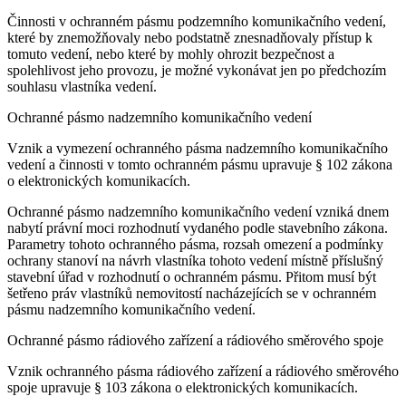
Činnosti v ochranném pásmu podzemního komunikačního vedení,
které by znemožňovaly nebo podstatně znesnadňovaly přístup k
tomuto vedení, nebo které by mohly ohrozit bezpečnost a
spolehlivost jeho provozu, je možné vykonávat jen po předchozím
souhlasu vlastníka vedení.
Ochranné pásmo nadzemního komunikačního vedení
Vznik a vymezení ochranného pásma nadzemního komunikačního
vedení a činnosti v tomto ochranném pásmu upravuje § 102 zákona
o elektronických komunikacích.
Ochranné pásmo nadzemního komunikačního vedení vzniká dnem
nabytí právní moci rozhodnutí vydaného podle stavebního zákona.
Parametry tohoto ochranného pásma, rozsah omezení a podmínky
ochrany stanoví na návrh vlastníka tohoto vedení místně příslušný
stavební úřad v rozhodnutí o ochranném pásmu. Přitom musí být
šetřeno práv vlastníků nemovitostí nacházejících se v ochranném
pásmu nadzemního komunikačního vedení.
Ochranné pásmo rádiového zařízení a rádiového směrového spoje
Vznik ochranného pásma rádiového zařízení a rádiového směrového
spoje upravuje § 103 zákona o elektronických komunikacích.