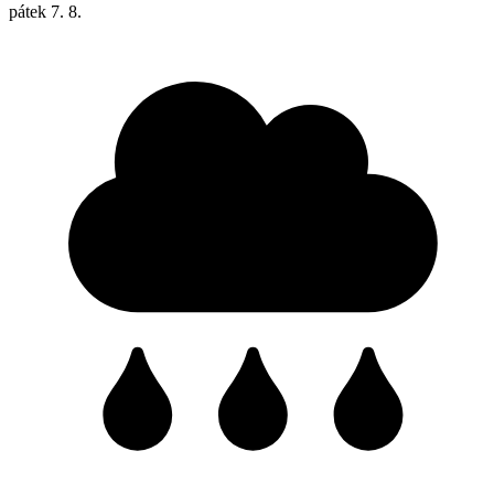
pátek
7. 8.