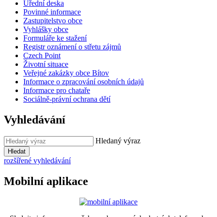
Úřední deska
Povinné informace
Zastupitelstvo obce
Vyhlášky obce
Formuláře ke stažení
Registr oznámení o střetu zájmů
Czech Point
Životní situace
Veřejné zakázky obce Bítov
Informace o zpracování osobních údajů
Informace pro chataře
Sociálně-právní ochrana dětí
Vyhledávání
Hledaný výraz
Hledat
rozšířené vyhledávání
Mobilní aplikace