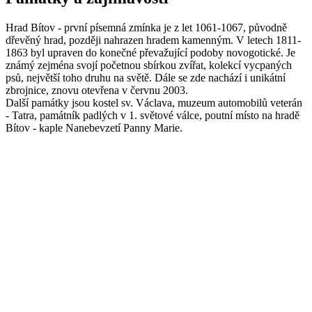
Hrad Bítov - první písemná zmínka je z let 1061-1067, původně
dřevěný hrad, později nahrazen hradem kamenným. V letech 1811-
1863 byl upraven do konečné převažující podoby novogotické. Je
známý zejména svojí početnou sbírkou zvířat, kolekcí vycpaných
psů, největší toho druhu na světě. Dále se zde nachází i unikátní
zbrojnice, znovu otevřena v červnu 2003.
Další památky jsou kostel sv. Václava, muzeum automobilů veterán
- Tatra, památník padlých v 1. světové válce, poutní místo na hradě
Bítov - kaple Nanebevzetí Panny Marie.