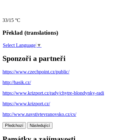
33/15 °C
Překlad (translations)
Select Language
▼
Sponzoři a partneři
https://www.czechpoint.cz/public/
http://hasik.cz/
https://www.krizport.cz/rady/chytre-blondynky-radi
https://www.krizport.cz/
http://www.navstivtevranovsko.cz/cs/
Předchozí
Následující
Památky a zajímavosti