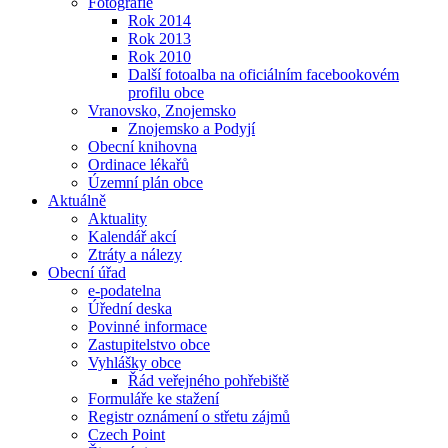
Fotografie
Rok 2014
Rok 2013
Rok 2010
Další fotoalba na oficiálním facebookovém
profilu obce
Vranovsko, Znojemsko
Znojemsko a Podyjí
Obecní knihovna
Ordinace lékařů
Územní plán obce
Aktuálně
Aktuality
Kalendář akcí
Ztráty a nálezy
Obecní úřad
e-podatelna
Úřední deska
Povinné informace
Zastupitelstvo obce
Vyhlášky obce
Řád veřejného pohřebiště
Formuláře ke stažení
Registr oznámení o střetu zájmů
Czech Point