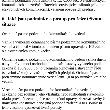
oznámil podnikání podle zákona č. 127/2005 Sb., o elektronických
komunikacích a o změně některých souvisejících zákonů (zákon o
elektronických komunikacích), ve znění pozdějších předpisů.
6. Jaké jsou podmínky a postup pro řešení životní
situace
Ochranné pásmo podzemního komunikačního vedení
Vznik a vymezení ochranného pásma podzemního komunikačního
vedení a činnosti v tomto ochranném pásmu upravuje § 102 zákona
o elektronických komunikacích.
Ochranné pásmo podzemního komunikačního vedení vzniká dnem
nabytí právní moci rozhodnutí o umístění stavby vydaného podle
zákona č. 183/2006 Sb., o územním plánování a stavebním řádu
(stavební zákon), ve znění pozdějších předpisů. Ochranné pásmo
podzemního komunikačního vedení činí 1,0 m po stranách krajního
vedení.
V ochranném pásmu podzemního komunikačního vedení je
zakázáno bez souhlasu jeho vlastníka nebo rozhodnutí stavebního
úřadu provádět zemní práce nebo terénní úpravy, zřizovat stavby či
umisťovat konstrukce nebo jiná podobná zařízení a bez souhlasu
jeho vlastníka vysazovat trvalé porosty.