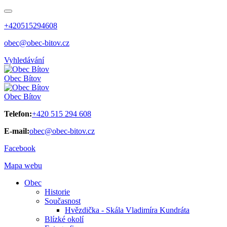
+420515294608
obec@obec-bitov.cz
Vyhledávání
Obec
Bítov
Obec
Bítov
Telefon:
+420 515 294 608
E-mail:
obec@obec-bitov.cz
Facebook
Mapa webu
Obec
Historie
Současnost
Hvězdička - Skála Vladimíra Kundráta
Blízké okolí