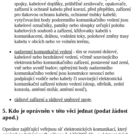
spojky, kabelové doplňky, průběžné zesilovače, opakovače,
zařízení k ochraně kabelu před korozí, před přepětím, zařízení
pro tlakovou ochranu kabelu, ochranné trubky kabelů;
vytyčovacími body podzemního komunikačního vedení jsou
kabelové označníky, patníky nebo sloupky určující polohu
kabelových souborů a zařízení, křižovatky kabelů s
komunikacemi, dráhou, vodními toky, polohové změny trasy
kabelu v obcích nebo ve volném terénu,
nadzemní komunikační vedení
- tím se rozumí drátové,
kabelové nebo bezdrátové vedení, včetně souvisejícího
elektronického komunikačního zařízení, postavené nad zemí,
vně nebo uvnitř budov; opěrnými body nadzemního
komunikačního vedení jsou konstrukce nesoucí nebo
podpírající vodiče nebo kabely či související elektronická
komunikační zařízení tohoto vedení (sloup, střešník, zední
konzola, anténní stožár, anténní nosič),
rádiové zařízení a rádiové směrové spoje
.
5. Kdo je oprávněn v této věci jednat (podat žádost
apod.)
Operátor zajišťující veřejnou síť elektronických komunikací, který