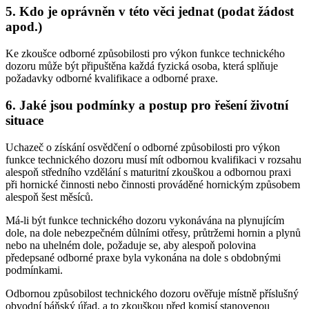
5. Kdo je oprávněn v této věci jednat (podat žádost
apod.)
Ke zkoušce odborné způsobilosti pro výkon funkce technického
dozoru může být připuštěna každá fyzická osoba, která splňuje
požadavky odborné kvalifikace a odborné praxe.
6. Jaké jsou podmínky a postup pro řešení životní
situace
Uchazeč o získání osvědčení o odborné způsobilosti pro výkon
funkce technického dozoru musí mít odbornou kvalifikaci v rozsahu
alespoň středního vzdělání s maturitní zkouškou a odbornou praxi
při hornické činnosti nebo činnosti prováděné hornickým způsobem
alespoň šest měsíců.
Má-li být funkce technického dozoru vykonávána na plynujícím
dole, na dole nebezpečném důlními otřesy, průtržemi hornin a plynů
nebo na uhelném dole, požaduje se, aby alespoň polovina
předepsané odborné praxe byla vykonána na dole s obdobnými
podmínkami.
Odbornou způsobilost technického dozoru ověřuje místně příslušný
obvodní báňský úřad, a to zkouškou před komisí stanovenou