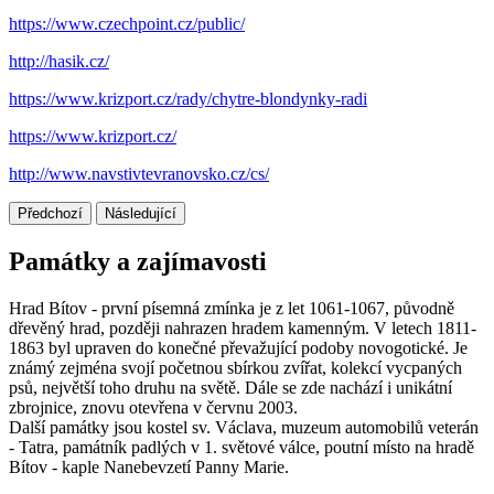
https://www.czechpoint.cz/public/
http://hasik.cz/
https://www.krizport.cz/rady/chytre-blondynky-radi
https://www.krizport.cz/
http://www.navstivtevranovsko.cz/cs/
Předchozí
Následující
Památky a zajímavosti
Hrad Bítov - první písemná zmínka je z let 1061-1067, původně
dřevěný hrad, později nahrazen hradem kamenným. V letech 1811-
1863 byl upraven do konečné převažující podoby novogotické. Je
známý zejména svojí početnou sbírkou zvířat, kolekcí vycpaných
psů, největší toho druhu na světě. Dále se zde nachází i unikátní
zbrojnice, znovu otevřena v červnu 2003.
Další památky jsou kostel sv. Václava, muzeum automobilů veterán
- Tatra, památník padlých v 1. světové válce, poutní místo na hradě
Bítov - kaple Nanebevzetí Panny Marie.