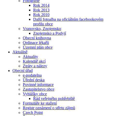
Fotografie
Rok 2014
Rok 2013
Rok 2010
Další fotoalba na oficiálním facebookovém
profilu obce
Vranovsko, Znojemsko
Znojemsko a Podyjí
Obecní knihovna
Ordinace lékařů
Územní plán obce
Aktuálně
Aktuality
Kalendář akcí
Ztráty a nálezy
Obecní úřad
e-podatelna
Úřední deska
Povinné informace
Zastupitelstvo obce
Vyhlášky obce
Řád veřejného pohřebiště
Formuláře ke stažení
Registr oznámení o střetu zájmů
Czech Point