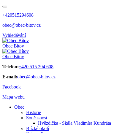
+420515294608
obec@obec-bitov.cz
Vyhledávání
Obec
Bítov
Obec
Bítov
Telefon:
+420 515 294 608
E-mail:
obec@obec-bitov.cz
Facebook
Mapa webu
Obec
Historie
Současnost
Hvězdička - Skála Vladimíra Kundráta
Blízké okolí