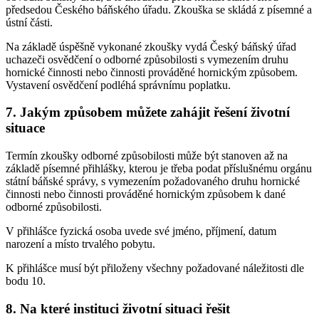
předsedou Českého báňského úřadu. Zkouška se skládá z písemné a
ústní části.
Na základě úspěšně vykonané zkoušky vydá Český báňský úřad
uchazeči osvědčení o odborné způsobilosti s vymezením druhu
hornické činnosti nebo činnosti prováděné hornickým způsobem.
Vystavení osvědčení podléhá správnímu poplatku.
7. Jakým způsobem můžete zahájit řešení životní
situace
Termín zkoušky odborné způsobilosti může být stanoven až na
základě písemné přihlášky, kterou je třeba podat příslušnému orgánu
státní báňské správy, s vymezením požadovaného druhu hornické
činnosti nebo činnosti prováděné hornickým způsobem k dané
odborné způsobilosti.
V přihlášce fyzická osoba uvede své jméno, příjmení, datum
narození a místo trvalého pobytu.
K přihlášce musí být přiloženy všechny požadované náležitosti dle
bodu 10.
8. Na které instituci životní situaci řešit