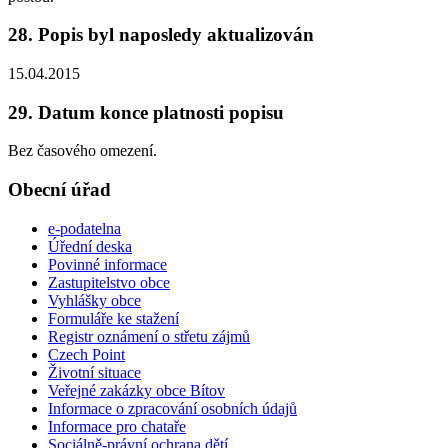
28. Popis byl naposledy aktualizován
15.04.2015
29. Datum konce platnosti popisu
Bez časového omezení.
Obecní úřad
e-podatelna
Úřední deska
Povinné informace
Zastupitelstvo obce
Vyhlášky obce
Formuláře ke stažení
Registr oznámení o střetu zájmů
Czech Point
Životní situace
Veřejné zakázky obce Bítov
Informace o zpracování osobních údajů
Informace pro chataře
Sociálně-právní ochrana dětí