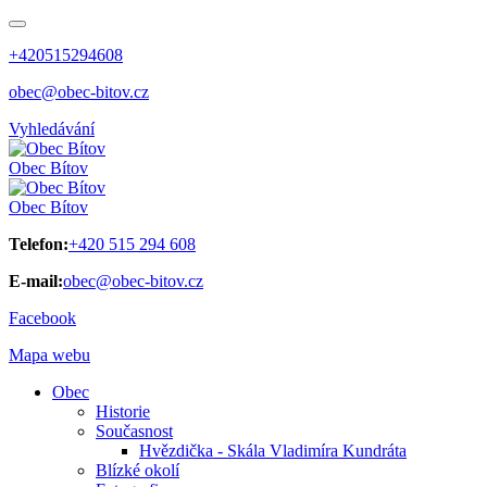
+420515294608
obec@obec-bitov.cz
Vyhledávání
Obec
Bítov
Obec
Bítov
Telefon:
+420 515 294 608
E-mail:
obec@obec-bitov.cz
Facebook
Mapa webu
Obec
Historie
Současnost
Hvězdička - Skála Vladimíra Kundráta
Blízké okolí