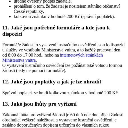
úředně ověřený podpis žadatele,
prohlášení o tom, že žadatel je nositelem státního občanství
České republiky,
kolkovou známku v hodnotě 200 Kč (správní poplatek).
11. Jaké jsou potřebné formuláře a kde jsou k
dispozici
Formuláře žádostí o vystavení lustračního osvědčení jsou k dispozici
u služby ve vestibulu Ministerstva vnitra, a to každý pracovní den
od 8:00 do 17:00 hod., nebo na
internetových stránkách
Ministerstva vnitra
.
O vystavení lustračního osvědčení lze požádat také volnou formou
žádosti (tedy ne pomocí formuláře).
12. Jaké jsou poplatky a jak je lze uhradit
Správní poplatek se hradí kolkovou známkou v hodnotě 200 Kč.
13. Jaké jsou lhůty pro vyřízení
Zákonná lhůta pro vyřízení žádosti je 60 dnů ode dne přijetí žádosti
obsahující veškeré náležitosti a vystavené lustrační osvědčení je
zasláno doporučeným dopisem určeným do vlastních rukou