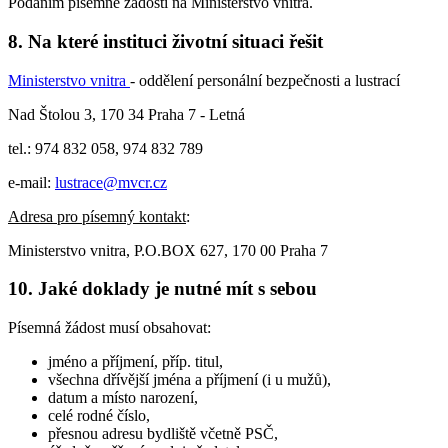
Podáním písemné žádosti na Ministerstvo vnitra.
8. Na které instituci životní situaci řešit
Ministerstvo vnitra
- oddělení personální bezpečnosti a lustrací
Nad Štolou 3, 170 34 Praha 7 - Letná
tel.: 974 832 058, 974 832 789
e-mail:
lustrace@mvcr.cz
Adresa pro písemný kontakt
:
Ministerstvo vnitra, P.O.BOX 627, 170 00 Praha 7
10. Jaké doklady je nutné mít s sebou
Písemná žádost musí obsahovat:
jméno a příjmení, příp. titul,
všechna dřívější jména a příjmení (i u mužů),
datum a místo narození,
celé rodné číslo,
přesnou adresu bydliště včetně PSČ,