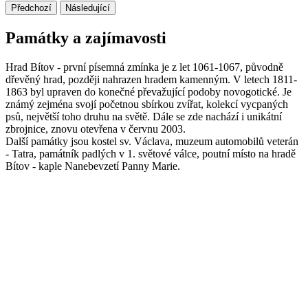
Předchozí
Následující
Památky a zajímavosti
Hrad Bítov - první písemná zmínka je z let 1061-1067, původně
dřevěný hrad, později nahrazen hradem kamenným. V letech 1811-
1863 byl upraven do konečné převažující podoby novogotické. Je
známý zejména svojí početnou sbírkou zvířat, kolekcí vycpaných
psů, největší toho druhu na světě. Dále se zde nachází i unikátní
zbrojnice, znovu otevřena v červnu 2003.
Další památky jsou kostel sv. Václava, muzeum automobilů veterán
- Tatra, památník padlých v 1. světové válce, poutní místo na hradě
Bítov - kaple Nanebevzetí Panny Marie.