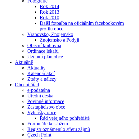
Fotografie
Rok 2014
Rok 2013
Rok 2010
Další fotoalba na oficiálním facebookovém
profilu obce
Vranovsko, Znojemsko
Znojemsko a Podyjí
Obecní knihovna
Ordinace lékařů
Územní plán obce
Aktuálně
Aktuality
Kalendář akcí
Ztráty a nálezy
Obecní úřad
e-podatelna
Úřední deska
Povinné informace
Zastupitelstvo obce
Vyhlášky obce
Řád veřejného pohřebiště
Formuláře ke stažení
Registr oznámení o střetu zájmů
Czech Point