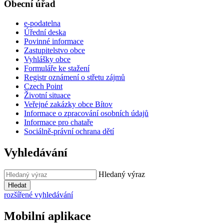
Obecní úřad
e-podatelna
Úřední deska
Povinné informace
Zastupitelstvo obce
Vyhlášky obce
Formuláře ke stažení
Registr oznámení o střetu zájmů
Czech Point
Životní situace
Veřejné zakázky obce Bítov
Informace o zpracování osobních údajů
Informace pro chataře
Sociálně-právní ochrana dětí
Vyhledávání
Hledaný výraz
Hledat
rozšířené vyhledávání
Mobilní aplikace