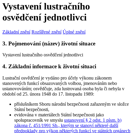
Vystavení lustračního
osvědčení jednotlivci
Základní znění
Rozšířené znění
Úplné znění
3. Pojmenování (název) životní situace
Vystavení lustračního osvědčení jednotlivci
4. Základní informace k životní situaci
Lustrační osvědčení je vydáno
pro účely výkonu zákonem
stanovených funkcí
obsazovaných volbou, jmenováním nebo
ustanovováním; osvědčuje, zda lustrovaná osoba byla či nebyla v
období od 25. února 1948 do 17. listopadu 1989:
příslušníkem Sboru národní bezpečnosti zařazeným ve složce
Státní bezpečnosti,
evidována v materiálech Státní bezpečnosti jako
spolupracovník ve smyslu
ustanovení § 2 odst. 1 písm. b)
zákona č. 451/1991 Sb., kterým se stanoví některé další
předpoklady pro výkon některých funkcí ve státních orgánech