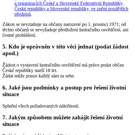
a organizacích České a Slovenské Federativní Republiky,
České republiky a Slovenské republiky, ve znění pozdějších
předpisů
.
Zákon se
nevztahuje na občany narozené po 1. prosinci 1971
; od
těchto občanů se nevyžaduje předložení lustračního osvědčení, ani
čestné prohlášení.
5. Kdo je oprávněn v této věci jednat (podat žádost
apod.)
Žádost o vystavení lustračního osvědčení má právo podat občan
České republiky starší 18 let.
Žádat může pouze každý sám za sebe.
6. Jaké jsou podmínky a postup pro řešení životní
situace
Splnění všech požadovaných náležitostí.
7. Jakým způsobem můžete zahájit řešení životní
situace