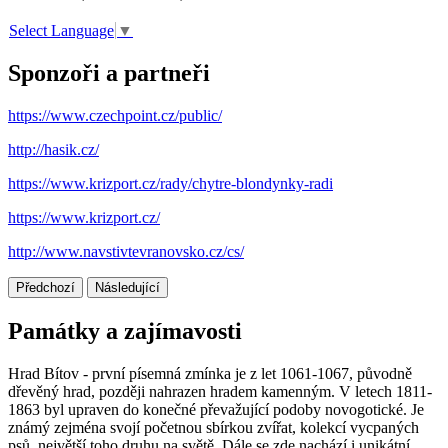
Select Language
▼
Sponzoři a partneři
https://www.czechpoint.cz/public/
http://hasik.cz/
https://www.krizport.cz/rady/chytre-blondynky-radi
https://www.krizport.cz/
http://www.navstivtevranovsko.cz/cs/
Předchozí
Následující
Památky a zajímavosti
Hrad Bítov - první písemná zmínka je z let 1061-1067, původně
dřevěný hrad, později nahrazen hradem kamenným. V letech 1811-
1863 byl upraven do konečné převažující podoby novogotické. Je
známý zejména svojí početnou sbírkou zvířat, kolekcí vycpaných
psů, největší toho druhu na světě. Dále se zde nachází i unikátní