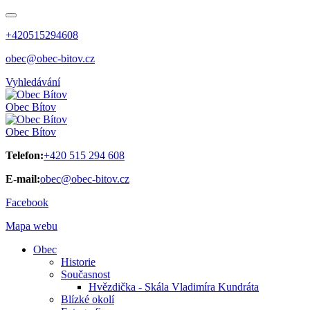
+420515294608
obec@obec-bitov.cz
Vyhledávání
Obec
Bítov
Obec
Bítov
Telefon:
+420 515 294 608
E-mail:
obec@obec-bitov.cz
Facebook
Mapa webu
Obec
Historie
Současnost
Hvězdička - Skála Vladimíra Kundráta
Blízké okolí