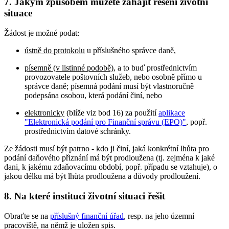
7. Jakým způsobem můžete zahájit řešení životní
situace
Žádost je možné podat:
ústně do protokolu
u příslušného správce daně,
písemně (v listinné podobě)
, a to buď prostřednictvím
provozovatele poštovních služeb, nebo osobně přímo u
správce daně; písemná podání musí být vlastnoručně
podepsána osobou, která podání činí, nebo
elektronicky
(blíže viz bod 16) za použití
aplikace
"Elektronická podání pro Finanční správu (EPO)"
, popř.
prostřednictvím datové schránky.
Ze žádosti musí být patrno - kdo ji činí, jaká konkrétní lhůta pro
podání daňového přiznání má být prodloužena (tj. zejména k jaké
dani, k jakému zdaňovacímu období, popř. případu se vztahuje), o
jakou délku má být lhůta prodloužena a důvody prodloužení.
8. Na které instituci životní situaci řešit
Obraťte se na
příslušný finanční úřad
, resp. na jeho územní
pracoviště, na němž je uložen spis.