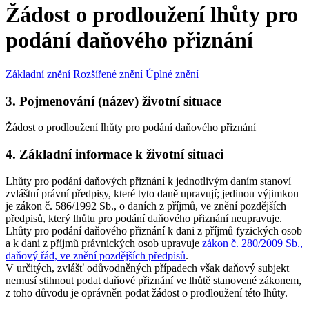
Žádost o prodloužení lhůty pro
podání daňového přiznání
Základní znění
Rozšířené znění
Úplné znění
3. Pojmenování (název) životní situace
Žádost o prodloužení lhůty pro podání daňového přiznání
4. Základní informace k životní situaci
Lhůty pro podání daňových přiznání k jednotlivým daním stanoví
zvláštní právní předpisy, které tyto daně upravují; jedinou výjimkou
je zákon č. 586/1992 Sb., o daních z příjmů, ve znění pozdějších
předpisů, který lhůtu pro podání daňového přiznání neupravuje.
Lhůty pro podání daňového přiznání k dani z příjmů fyzických osob
a k dani z příjmů právnických osob upravuje
zákon č. 280/2009 Sb.,
daňový řád, ve znění pozdějších předpisů
.
V určitých, zvlášť odůvodněných případech však daňový subjekt
nemusí stihnout podat daňové přiznání ve lhůtě stanovené zákonem,
z toho důvodu je oprávněn podat žádost o prodloužení této lhůty.