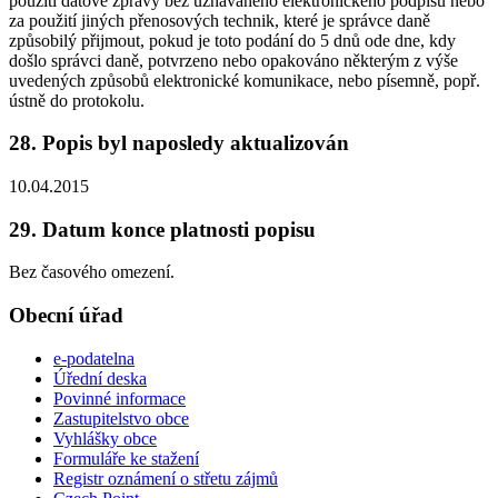
použití datové zprávy bez uznávaného elektronického podpisu nebo
za použití jiných přenosových technik, které je správce daně
způsobilý přijmout, pokud je toto podání do 5 dnů ode dne, kdy
došlo správci daně, potvrzeno nebo opakováno některým z výše
uvedených způsobů elektronické komunikace, nebo písemně, popř.
ústně do protokolu.
28. Popis byl naposledy aktualizován
10.04.2015
29. Datum konce platnosti popisu
Bez časového omezení.
Obecní úřad
e-podatelna
Úřední deska
Povinné informace
Zastupitelstvo obce
Vyhlášky obce
Formuláře ke stažení
Registr oznámení o střetu zájmů