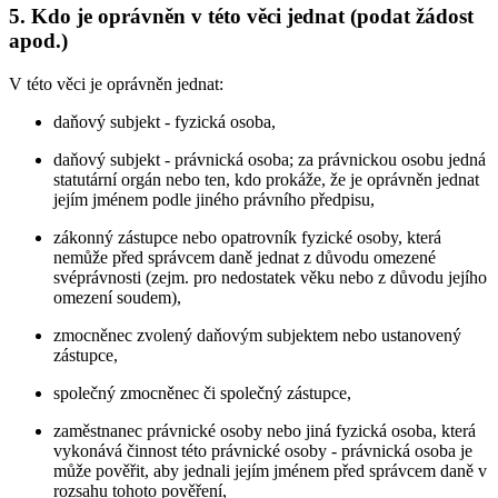
5. Kdo je oprávněn v této věci jednat (podat žádost
apod.)
V této věci je oprávněn jednat:
daňový subjekt - fyzická osoba,
daňový subjekt - právnická osoba; za právnickou osobu jedná
statutární orgán nebo ten, kdo prokáže, že je oprávněn jednat
jejím jménem podle jiného právního předpisu,
zákonný zástupce nebo opatrovník fyzické osoby, která
nemůže před správcem daně jednat z důvodu omezené
svéprávnosti (zejm. pro nedostatek věku nebo z důvodu jejího
omezení soudem),
zmocněnec zvolený daňovým subjektem nebo ustanovený
zástupce,
společný zmocněnec či společný zástupce,
zaměstnanec právnické osoby nebo jiná fyzická osoba, která
vykonává činnost této právnické osoby - právnická osoba je
může pověřit, aby jednali jejím jménem před správcem daně v
rozsahu tohoto pověření,