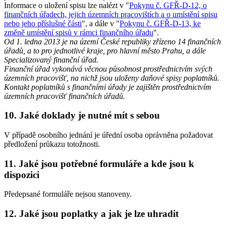
Informace o uložení spisu lze nalézt v "
Pokynu č. GFŘ-D-12, o
finančních úřadech, jejich územních pracovištích a o umístění spisu
nebo jeho příslušné části
", a dále v "
Pokynu č. GFŘ-D-13, ke
změně umístění spisů v rámci finančního úřadu
".
Od 1. ledna 2013 je na území České republiky zřízeno 14 finančních
úřadů, a to pro jednotlivé kraje, pro hlavní město Prahu, a dále
Specializovaný finanční úřad.
Finanční úřad vykonává věcnou působnost prostřednictvím svých
územních pracovišť, na nichž jsou uloženy daňové spisy poplatníků.
Kontakt poplatníků s finančními úřady je zajištěn prostřednictvím
územních pracovišť finančních úřadů.
10. Jaké doklady je nutné mít s sebou
V případě osobního jednání je úřední osoba oprávněna požadovat
předložení průkazu totožnosti.
11. Jaké jsou potřebné formuláře a kde jsou k
dispozici
Předepsané formuláře nejsou stanoveny.
12. Jaké jsou poplatky a jak je lze uhradit