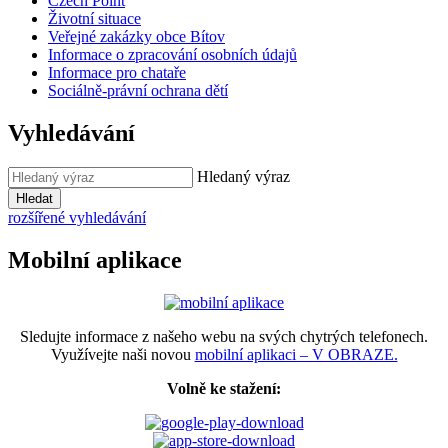
Czech Point
Životní situace
Veřejné zakázky obce Bítov
Informace o zpracování osobních údajů
Informace pro chataře
Sociálně-právní ochrana dětí
Vyhledávání
Hledaný výraz
Hledat
rozšířené vyhledávání
Mobilní aplikace
Sledujte informace z našeho webu na svých chytrých telefonech.
Využívejte naši novou
mobilní aplikaci – V OBRAZE.
Volně ke stažení: