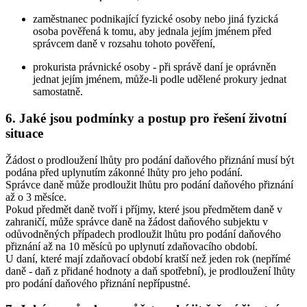
zaměstnanec podnikající fyzické osoby nebo jiná fyzická
osoba pověřená k tomu, aby jednala jejím jménem před
správcem daně v rozsahu tohoto pověření,
prokurista právnické osoby - při správě daní je oprávněn
jednat jejím jménem, může-li podle udělené prokury jednat
samostatně.
6. Jaké jsou podmínky a postup pro řešení životní
situace
Žádost o prodloužení lhůty pro podání daňového přiznání musí být
podána před uplynutím zákonné lhůty pro jeho podání.
Správce daně může prodloužit lhůtu pro podání daňového přiznání
až o 3 měsíce.
Pokud předmět daně tvoří i příjmy, které jsou předmětem daně v
zahraničí, může správce daně na žádost daňového subjektu v
odůvodněných případech prodloužit lhůtu pro podání daňového
přiznání až na 10 měsíců po uplynutí zdaňovacího období.
U daní, které mají zdaňovací období kratší než jeden rok (nepřímé
daně - daň z přidané hodnoty a daň spotřební), je prodloužení lhůty
pro podání daňového přiznání nepřípustné.