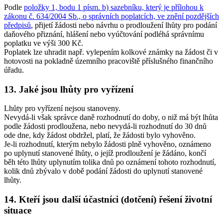
Podle
položky 1, bodu 1 písm. b) sazebníku, který je přílohou k
zákonu č. 634/2004 Sb., o správních poplatcích, ve znění pozdějších
předpisů
, přijetí žádosti nebo návrhu o prodloužení lhůty pro podání
daňového přiznání, hlášení nebo vyúčtování podléhá správnímu
poplatku ve výši 300 Kč.
Poplatek lze uhradit např. vylepením kolkové známky na žádost či v
hotovosti na pokladně územního pracoviště příslušného finančního
úřadu.
13. Jaké jsou lhůty pro vyřízení
Lhůty pro vyřízení nejsou stanoveny.
Nevydá-li však správce daně rozhodnutí do doby, o niž má být lhůta
podle žádosti prodloužena, nebo nevydá-li rozhodnutí do 30 dnů
ode dne, kdy žádost obdržel, platí, že žádosti bylo vyhověno.
Je-li rozhodnutí, kterým nebylo žádosti plně vyhověno, oznámeno
po uplynutí stanovené lhůty, o jejíž prodloužení je žádáno, končí
běh této lhůty uplynutím tolika dnů po oznámení tohoto rozhodnutí,
kolik dnů zbývalo v době podání žádosti do uplynutí stanovené
lhůty.
14. Kteří jsou další účastníci (dotčení) řešení životní
situace