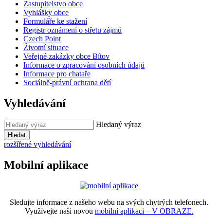
Zastupitelstvo obce
Vyhlášky obce
Formuláře ke stažení
Registr oznámení o střetu zájmů
Czech Point
Životní situace
Veřejné zakázky obce Bítov
Informace o zpracování osobních údajů
Informace pro chataře
Sociálně-právní ochrana dětí
Vyhledávání
Hledaný výraz
Hledat
rozšířené vyhledávání
Mobilní aplikace
Sledujte informace z našeho webu na svých chytrých telefonech.
Využívejte naši novou
mobilní aplikaci – V OBRAZE.