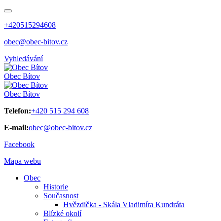
+420515294608
obec@obec-bitov.cz
Vyhledávání
Obec
Bítov
Obec
Bítov
Telefon:
+420 515 294 608
E-mail:
obec@obec-bitov.cz
Facebook
Mapa webu
Obec
Historie
Současnost
Hvězdička - Skála Vladimíra Kundráta
Blízké okolí