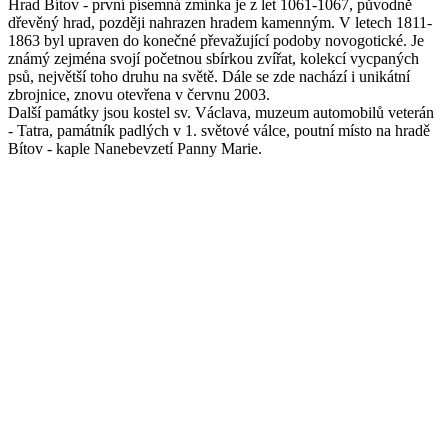
Hrad Bítov - první písemná zmínka je z let 1061-1067, původně
dřevěný hrad, později nahrazen hradem kamenným. V letech 1811-
1863 byl upraven do konečné převažující podoby novogotické. Je
známý zejména svojí početnou sbírkou zvířat, kolekcí vycpaných
psů, největší toho druhu na světě. Dále se zde nachází i unikátní
zbrojnice, znovu otevřena v červnu 2003.
Další památky jsou kostel sv. Václava, muzeum automobilů veterán
- Tatra, památník padlých v 1. světové válce, poutní místo na hradě
Bítov - kaple Nanebevzetí Panny Marie.