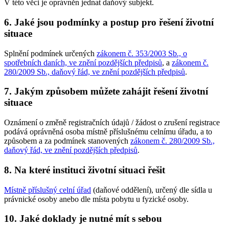
V této věci je oprávněn jednat daňový subjekt.
6. Jaké jsou podmínky a postup pro řešení životní
situace
Splnění podmínek určených
zákonem č. 353/2003 Sb., o
spotřebních daních, ve znění pozdějších předpisů
, a
zákonem č.
280/2009 Sb., daňový řád, ve znění pozdějších předpisů
.
7. Jakým způsobem můžete zahájit řešení životní
situace
Oznámení o změně registračních údajů / žádost o zrušení registrace
podává oprávněná osoba místně příslušnému celnímu úřadu, a to
způsobem a za podmínek stanovených
zákonem č. 280/2009 Sb.,
daňový řád, ve znění pozdějších předpisů
.
8. Na které instituci životní situaci řešit
Místně příslušný celní úřad
(daňové oddělení), určený dle sídla u
právnické osoby anebo dle místa pobytu u fyzické osoby.
10. Jaké doklady je nutné mít s sebou