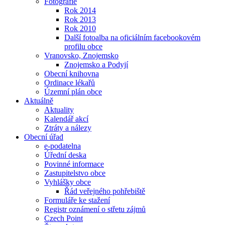
Fotografie
Rok 2014
Rok 2013
Rok 2010
Další fotoalba na oficiálním facebookovém
profilu obce
Vranovsko, Znojemsko
Znojemsko a Podyjí
Obecní knihovna
Ordinace lékařů
Územní plán obce
Aktuálně
Aktuality
Kalendář akcí
Ztráty a nálezy
Obecní úřad
e-podatelna
Úřední deska
Povinné informace
Zastupitelstvo obce
Vyhlášky obce
Řád veřejného pohřebiště
Formuláře ke stažení
Registr oznámení o střetu zájmů
Czech Point