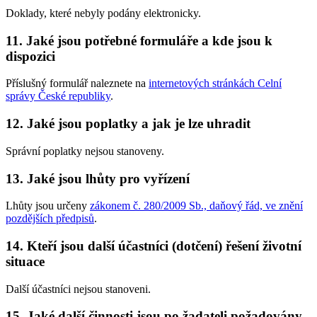
Doklady, které nebyly podány elektronicky.
11. Jaké jsou potřebné formuláře a kde jsou k
dispozici
Příslušný formulář naleznete na
internetových stránkách Celní
správy České republiky
.
12. Jaké jsou poplatky a jak je lze uhradit
Správní poplatky nejsou stanoveny.
13. Jaké jsou lhůty pro vyřízení
Lhůty jsou určeny
zákonem č. 280/2009 Sb., daňový řád, ve znění
pozdějších předpisů
.
14. Kteří jsou další účastníci (dotčení) řešení životní
situace
Další účastníci nejsou stanoveni.
15. Jaké další činnosti jsou po žadateli požadovány