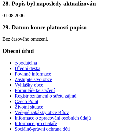
28. Popis byl naposledy aktualizován
01.08.2006
29. Datum konce platnosti popisu
Bez časového omezení.
Obecní úřad
e-podatelna
Úřední deska
Povinné informace
Zastupitelstvo obce
Vyhlášky obce
Formuláře ke stažení
Registr oznámení o střetu zájmů
Czech Point
Životní situace
Veřejné zakázky obce Bítov
Informace o zpracování osobních údajů
Informace pro chataře
Sociálně-právní ochrana dětí