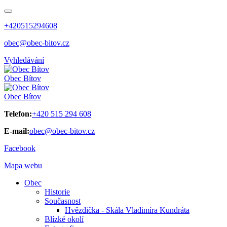
+420515294608
obec@obec-bitov.cz
Vyhledávání
Obec
Bítov
Obec
Bítov
Telefon:
+420 515 294 608
E-mail:
obec@obec-bitov.cz
Facebook
Mapa webu
Obec
Historie
Současnost
Hvězdička - Skála Vladimíra Kundráta
Blízké okolí