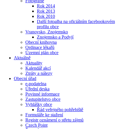
Fotografie
Rok 2014
Rok 2013
Rok 2010
Další fotoalba na oficiálním facebookovém
profilu obce
Vranovsko, Znojemsko
Znojemsko a Podyjí
Obecní knihovna
Ordinace lékařů
Územní plán obce
Aktuálně
Aktuality
Kalendář akcí
Ztráty a nálezy
Obecní úřad
e-podatelna
Úřední deska
Povinné informace
Zastupitelstvo obce
Vyhlášky obce
Řád veřejného pohřebiště
Formuláře ke stažení
Registr oznámení o střetu zájmů
Czech Point