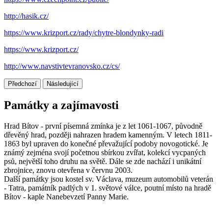
http://hasik.cz/
https://www.krizport.cz/rady/chytre-blondynky-radi
https://www.krizport.cz/
http://www.navstivtevranovsko.cz/cs/
Předchozí
Následující
Památky a zajímavosti
Hrad Bítov - první písemná zmínka je z let 1061-1067, původně
dřevěný hrad, později nahrazen hradem kamenným. V letech 1811-
1863 byl upraven do konečné převažující podoby novogotické. Je
známý zejména svojí početnou sbírkou zvířat, kolekcí vycpaných
psů, největší toho druhu na světě. Dále se zde nachází i unikátní
zbrojnice, znovu otevřena v červnu 2003.
Další památky jsou kostel sv. Václava, muzeum automobilů veterán
- Tatra, památník padlých v 1. světové válce, poutní místo na hradě
Bítov - kaple Nanebevzetí Panny Marie.