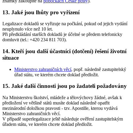
známky zakoupíte na
pobočkách České pošty
).
13. Jaké jsou lhůty pro vyřízení
Legalizace dokladů se vyřizuje na počkání, pokud od jejich vydání
neuplynulo více než 10 let.
Při předkládání starších dokladů je účelné se předem telefonicky
domluvit (tel.: +420 234 811 703).
14. Kteří jsou další účastníci (dotčení) řešení životní
situace
Ministerstvo zahraničních věcí
, popř. následně zastupitelský
úřad státu, ve kterém chcete doklad předložit.
15. Jaké další činnosti jsou po žadateli požadovány
Na Ministerstvu školství, mládeže a tělovýchovy žádné, avšak k
předložení ve většině států musíte doklad následně opatřit
mezinárodní doložkou pravosti - tzv. Apostille, kterou vydává
Ministerstvo zahraničních věcí.
V případě superlegalizace ještě následuje ověření zastupitelským
úřadem státu, ve kterém chcete doklad předložit.