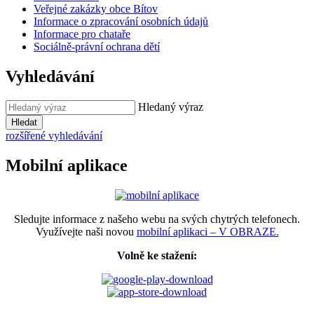
Veřejné zakázky obce Bítov
Informace o zpracování osobních údajů
Informace pro chataře
Sociálně-právní ochrana dětí
Vyhledávání
Hledaný výraz
Hledat
rozšířené vyhledávání
Mobilní aplikace
Sledujte informace z našeho webu na svých chytrých telefonech.
Využívejte naši novou
mobilní aplikaci – V OBRAZE.
Volně ke stažení: