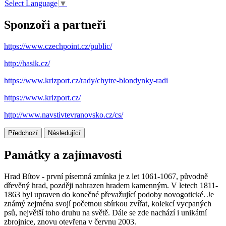
Select Language
▼
Sponzoři a partneři
https://www.czechpoint.cz/public/
http://hasik.cz/
https://www.krizport.cz/rady/chytre-blondynky-radi
https://www.krizport.cz/
http://www.navstivtevranovsko.cz/cs/
Předchozí
Následující
Památky a zajímavosti
Hrad Bítov - první písemná zmínka je z let 1061-1067, původně
dřevěný hrad, později nahrazen hradem kamenným. V letech 1811-
1863 byl upraven do konečné převažující podoby novogotické. Je
známý zejména svojí početnou sbírkou zvířat, kolekcí vycpaných
psů, největší toho druhu na světě. Dále se zde nachází i unikátní
zbrojnice, znovu otevřena v červnu 2003.