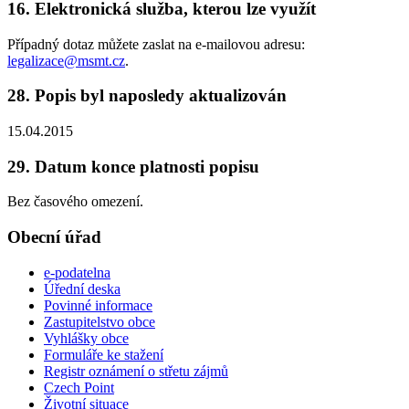
16. Elektronická služba, kterou lze využít
Případný dotaz můžete zaslat na e-mailovou adresu:
legalizace@msmt.cz
.
28. Popis byl naposledy aktualizován
15.04.2015
29. Datum konce platnosti popisu
Bez časového omezení.
Obecní úřad
e-podatelna
Úřední deska
Povinné informace
Zastupitelstvo obce
Vyhlášky obce
Formuláře ke stažení
Registr oznámení o střetu zájmů
Czech Point
Životní situace