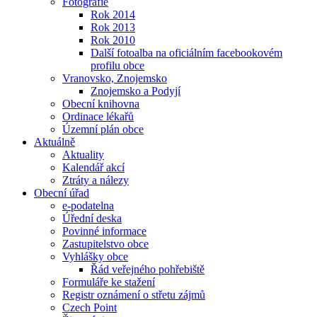
Fotografie
Rok 2014
Rok 2013
Rok 2010
Další fotoalba na oficiálním facebookovém
profilu obce
Vranovsko, Znojemsko
Znojemsko a Podyjí
Obecní knihovna
Ordinace lékařů
Územní plán obce
Aktuálně
Aktuality
Kalendář akcí
Ztráty a nálezy
Obecní úřad
e-podatelna
Úřední deska
Povinné informace
Zastupitelstvo obce
Vyhlášky obce
Řád veřejného pohřebiště
Formuláře ke stažení
Registr oznámení o střetu zájmů
Czech Point