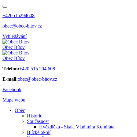
+420515294608
obec@obec-bitov.cz
Vyhledávání
Obec
Bítov
Obec
Bítov
Telefon:
+420 515 294 608
E-mail:
obec@obec-bitov.cz
Facebook
Mapa webu
Obec
Historie
Současnost
Hvězdička - Skála Vladimíra Kundráta
Blízké okolí