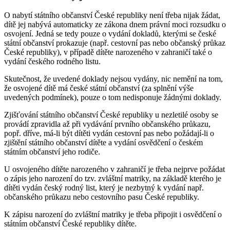
O nabytí státního občanství České republiky není třeba nijak žádat,
dítě jej nabývá automaticky ze zákona dnem právní moci rozsudku o
osvojení. Jedná se tedy pouze o vydání dokladů, kterými se české
státní občanství prokazuje (např. cestovní pas nebo občanský průkaz
České republiky), v případě dítěte narozeného v zahraničí také o
vydání českého rodného listu.
Skutečnost, že uvedené doklady nejsou vydány, nic nemění na tom,
že osvojené dítě má české státní občanství (za splnění výše
uvedených podmínek), pouze o tom nedisponuje žádnými doklady.
Zjišťování státního občanství České republiky u nezletilé osoby se
provádí zpravidla až při vydávání prvního občanského průkazu,
popř. dříve, má-li být dítěti vydán cestovní pas nebo požádají-li o
zjištění státního občanství dítěte a vydání osvědčení o českém
státním občanství jeho rodiče.
U osvojeného dítěte narozeného v zahraničí je třeba nejprve požádat
o zápis jeho narození do tzv. zvláštní matriky, na základě kterého je
dítěti vydán český rodný list, který je nezbytný k vydání např.
občanského průkazu nebo cestovního pasu České republiky.
K zápisu narození do zvláštní matriky je třeba připojit i osvědčení o
státním občanství České republiky dítěte.