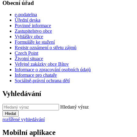
Obecní úřad
e-podatelna
Úřední deska
Povinné informace
Zastupitelstvo obce
Vyhlášky obce
Formuláře ke stažení
Registr oznámení o střetu zájmů
Czech Point
Životní situace
Veřejné zakázky obce Bítov
Informace o zpracování osobních údajů
Informace pro chataře
Sociálně-právní ochrana dětí
Vyhledávání
Hledaný výraz
Hledat
rozšířené vyhledávání
Mobilní aplikace