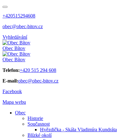
+420515294608
obec@obec-bitov.cz
Vyhledávání
Obec
Bítov
Obec
Bítov
Telefon:
+420 515 294 608
E-mail:
obec@obec-bitov.cz
Facebook
Mapa webu
Obec
Historie
Současnost
Hvězdička - Skála Vladimíra Kundráta
Blízké okolí