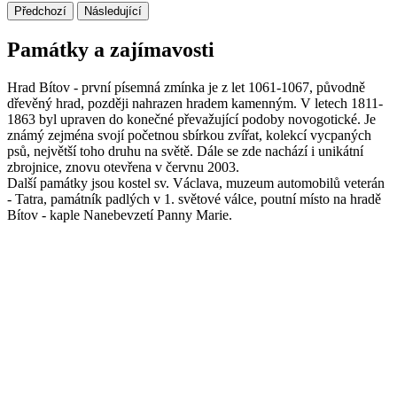
Předchozí
Následující
Památky a zajímavosti
Hrad Bítov - první písemná zmínka je z let 1061-1067, původně
dřevěný hrad, později nahrazen hradem kamenným. V letech 1811-
1863 byl upraven do konečné převažující podoby novogotické. Je
známý zejména svojí početnou sbírkou zvířat, kolekcí vycpaných
psů, největší toho druhu na světě. Dále se zde nachází i unikátní
zbrojnice, znovu otevřena v červnu 2003.
Další památky jsou kostel sv. Václava, muzeum automobilů veterán
- Tatra, památník padlých v 1. světové válce, poutní místo na hradě
Bítov - kaple Nanebevzetí Panny Marie.