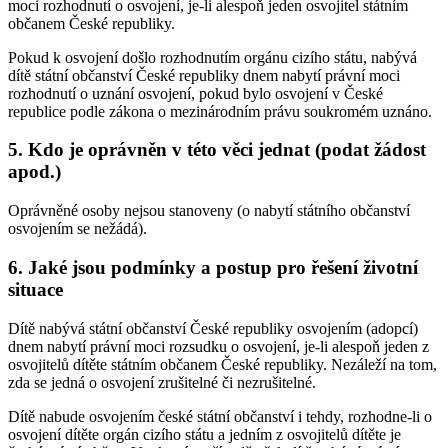
moci rozhodnutí o osvojení, je-li alespoň jeden osvojitel státním
občanem České republiky.
Pokud k osvojení došlo rozhodnutím orgánu cizího státu, nabývá
dítě státní občanství České republiky dnem nabytí právní moci
rozhodnutí o uznání osvojení, pokud bylo osvojení v České
republice podle zákona o mezinárodním právu soukromém uznáno.
5. Kdo je oprávněn v této věci jednat (podat žádost
apod.)
Oprávněné osoby nejsou stanoveny (o nabytí státního občanství
osvojením se nežádá).
6. Jaké jsou podmínky a postup pro řešení životní
situace
Dítě nabývá státní občanství České republiky osvojením (adopcí)
dnem nabytí právní moci rozsudku o osvojení, je-li alespoň jeden z
osvojitelů dítěte státním občanem České republiky. Nezáleží na tom,
zda se jedná o osvojení zrušitelné či nezrušitelné.
Dítě nabude osvojením české státní občanství i tehdy, rozhodne-li o
osvojení dítěte orgán cizího státu a jedním z osvojitelů dítěte je