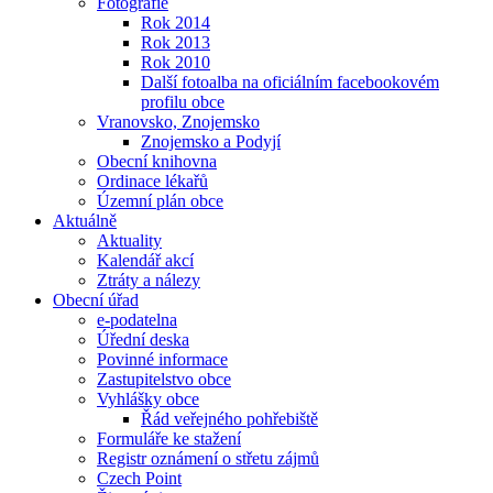
Fotografie
Rok 2014
Rok 2013
Rok 2010
Další fotoalba na oficiálním facebookovém
profilu obce
Vranovsko, Znojemsko
Znojemsko a Podyjí
Obecní knihovna
Ordinace lékařů
Územní plán obce
Aktuálně
Aktuality
Kalendář akcí
Ztráty a nálezy
Obecní úřad
e-podatelna
Úřední deska
Povinné informace
Zastupitelstvo obce
Vyhlášky obce
Řád veřejného pohřebiště
Formuláře ke stažení
Registr oznámení o střetu zájmů
Czech Point