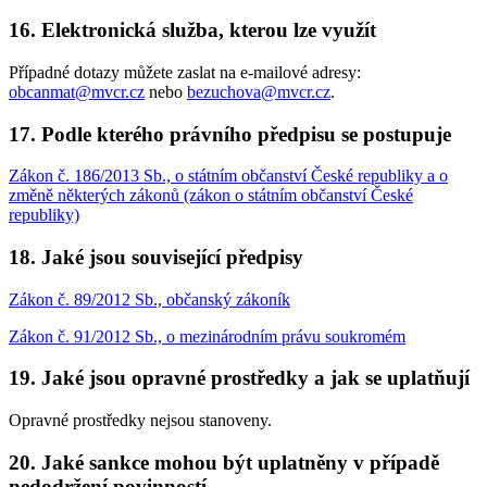
16. Elektronická služba, kterou lze využít
Případné dotazy můžete zaslat na e-mailové adresy:
obcanmat@mvcr.cz
nebo
bezuchova@mvcr.cz
.
17. Podle kterého právního předpisu se postupuje
Zákon č. 186/2013 Sb., o státním občanství České republiky a o
změně některých zákonů (zákon o státním občanství České
republiky)
18. Jaké jsou související předpisy
Zákon č. 89/2012 Sb., občanský zákoník
Zákon č. 91/2012 Sb., o mezinárodním právu soukromém
19. Jaké jsou opravné prostředky a jak se uplatňují
Opravné prostředky nejsou stanoveny.
20. Jaké sankce mohou být uplatněny v případě
nedodržení povinností