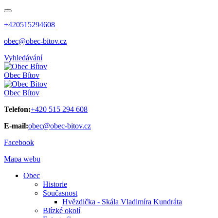
+420515294608
obec@obec-bitov.cz
Vyhledávání
Obec
Bítov
Obec
Bítov
Telefon:
+420 515 294 608
E-mail:
obec@obec-bitov.cz
Facebook
Mapa webu
Obec
Historie
Současnost
Hvězdička - Skála Vladimíra Kundráta
Blízké okolí