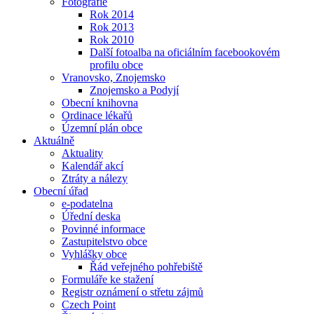
Fotografie
Rok 2014
Rok 2013
Rok 2010
Další fotoalba na oficiálním facebookovém
profilu obce
Vranovsko, Znojemsko
Znojemsko a Podyjí
Obecní knihovna
Ordinace lékařů
Územní plán obce
Aktuálně
Aktuality
Kalendář akcí
Ztráty a nálezy
Obecní úřad
e-podatelna
Úřední deska
Povinné informace
Zastupitelstvo obce
Vyhlášky obce
Řád veřejného pohřebiště
Formuláře ke stažení
Registr oznámení o střetu zájmů
Czech Point