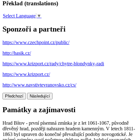
Překlad (translations)
Select Language
▼
Sponzoři a partneři
https://www.czechpoint.cz/public/
http://hasik.cz/
https://www.krizport.cz/rady/chytre-blondynky-radi
https://www.krizport.cz/
http://www.navstivtevranovsko.cz/cs/
Předchozí
Následující
Památky a zajímavosti
Hrad Bítov - první písemná zmínka je z let 1061-1067, původně
dřevěný hrad, později nahrazen hradem kamenným. V letech 1811-
1863 byl upraven do konečné převažující podoby novogotické. Je
známý zejména svojí početnou sbírkou zvířat, kolekcí vycpaných