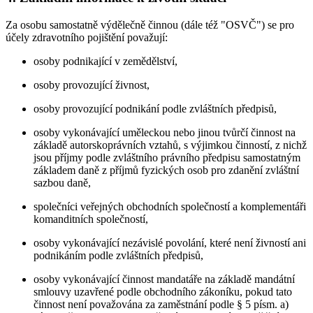
Za osobu samostatně výdělečně činnou (dále též "OSVČ") se pro
účely zdravotního pojištění považují:
osoby podnikající v zemědělství,
osoby provozující živnost,
osoby provozující podnikání podle zvláštních předpisů,
osoby vykonávající uměleckou nebo jinou tvůrčí činnost na
základě autorskoprávních vztahů, s výjimkou činností, z nichž
jsou příjmy podle zvláštního právního předpisu samostatným
základem daně z příjmů fyzických osob pro zdanění zvláštní
sazbou daně,
společníci veřejných obchodních společností a komplementáři
komanditních společností,
osoby vykonávající nezávislé povolání, které není živností ani
podnikáním podle zvláštních předpisů,
osoby vykonávající činnost mandatáře na základě mandátní
smlouvy uzavřené podle obchodního zákoníku, pokud tato
činnost není považována za zaměstnání podle § 5 písm. a)