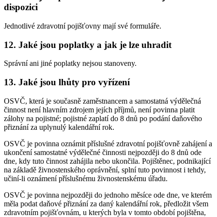
dispozici
Jednotlivé zdravotní pojišťovny mají své formuláře.
12. Jaké jsou poplatky a jak je lze uhradit
Správní ani jiné poplatky nejsou stanoveny.
13. Jaké jsou lhůty pro vyřízení
OSVČ, která je současně zaměstnancem a samostatná výdělečná
činnost není hlavním zdrojem jejích příjmů, není povinna platit
zálohy na pojistné; pojistné zaplatí do 8 dnů po podání daňového
přiznání za uplynulý kalendářní rok.
OSVČ je povinna oznámit příslušné zdravotní pojišťovně zahájení a
ukončení samostatné výdělečné činnosti nejpozději do 8 dnů ode
dne, kdy tuto činnost zahájila nebo ukončila. Pojištěnec, podnikající
na základě živnostenského oprávnění, splní tuto povinnost i tehdy,
učiní-li oznámení příslušnému živnostenskému úřadu.
OSVČ je povinna nejpozději do jednoho měsíce ode dne, ve kterém
měla podat daňové přiznání za daný kalendářní rok, předložit všem
zdravotním pojišťovnám, u kterých byla v tomto období pojištěna,