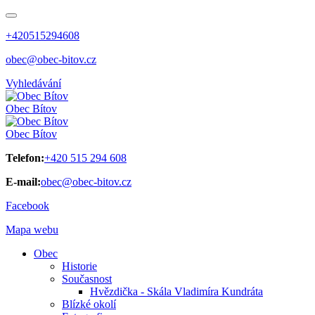
+420515294608
obec@obec-bitov.cz
Vyhledávání
Obec
Bítov
Obec
Bítov
Telefon:
+420 515 294 608
E-mail:
obec@obec-bitov.cz
Facebook
Mapa webu
Obec
Historie
Současnost
Hvězdička - Skála Vladimíra Kundráta
Blízké okolí