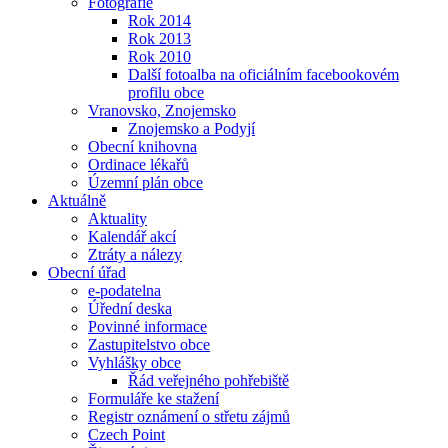
Fotografie
Rok 2014
Rok 2013
Rok 2010
Další fotoalba na oficiálním facebookovém
profilu obce
Vranovsko, Znojemsko
Znojemsko a Podyjí
Obecní knihovna
Ordinace lékařů
Územní plán obce
Aktuálně
Aktuality
Kalendář akcí
Ztráty a nálezy
Obecní úřad
e-podatelna
Úřední deska
Povinné informace
Zastupitelstvo obce
Vyhlášky obce
Řád veřejného pohřebiště
Formuláře ke stažení
Registr oznámení o střetu zájmů
Czech Point