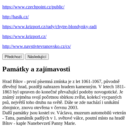
https://www.czechpoint.cz/public/
http://hasik.cz/
https://www.krizport.cz/rady/chytre-blondynky-radi
https://www.krizport.cz/
http://www.navstivtevranovsko.cz/cs/
Předchozí
Následující
Památky a zajímavosti
Hrad Bítov - první písemná zmínka je z let 1061-1067, původně
dřevěný hrad, později nahrazen hradem kamenným. V letech 1811-
1863 byl upraven do konečné převažující podoby novogotické. Je
známý zejména svojí početnou sbírkou zvířat, kolekcí vycpaných
psů, největší toho druhu na světě. Dále se zde nachází i unikátní
zbrojnice, znovu otevřena v červnu 2003.
Další památky jsou kostel sv. Václava, muzeum automobilů veterán
- Tatra, památník padlých v 1. světové válce, poutní místo na hradě
Bítov - kaple Nanebevzetí Panny Marie.