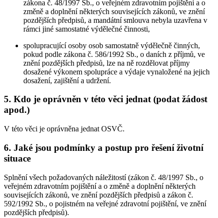
zákona č. 48/1997 Sb., o veřejném zdravotním pojištění a o
změně a doplnění některých souvisejících zákonů, ve znění
pozdějších předpisů, a mandátní smlouva nebyla uzavřena v
rámci jiné samostatné výdělečné činnosti,
spolupracující osoby osob samostatně výdělečně činných,
pokud podle zákona č. 586/1992 Sb., o daních z příjmů, ve
znění pozdějších předpisů, lze na ně rozdělovat příjmy
dosažené výkonem spolupráce a výdaje vynaložené na jejich
dosažení, zajištění a udržení.
5. Kdo je oprávněn v této věci jednat (podat žádost
apod.)
V této věci je oprávněna jednat OSVČ.
6. Jaké jsou podmínky a postup pro řešení životní
situace
Splnění všech požadovaných náležitostí (zákon č. 48/1997 Sb., o
veřejném zdravotním pojištění a o změně a doplnění některých
souvisejících zákonů, ve znění pozdějších předpisů a zákon č.
592/1992 Sb., o pojistném na veřejné zdravotní pojištění, ve znění
pozdějších předpisů).