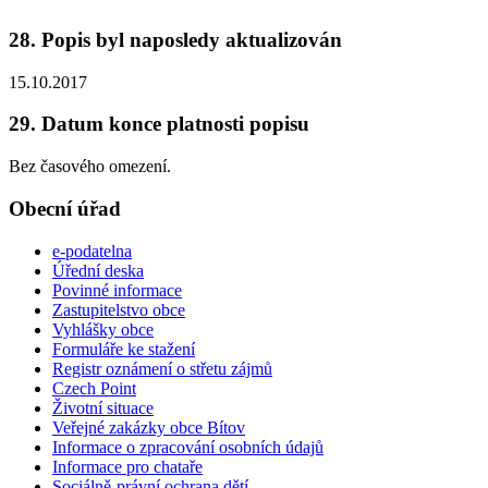
28. Popis byl naposledy aktualizován
15.10.2017
29. Datum konce platnosti popisu
Bez časového omezení.
Obecní úřad
e-podatelna
Úřední deska
Povinné informace
Zastupitelstvo obce
Vyhlášky obce
Formuláře ke stažení
Registr oznámení o střetu zájmů
Czech Point
Životní situace
Veřejné zakázky obce Bítov
Informace o zpracování osobních údajů
Informace pro chataře
Sociálně-právní ochrana dětí