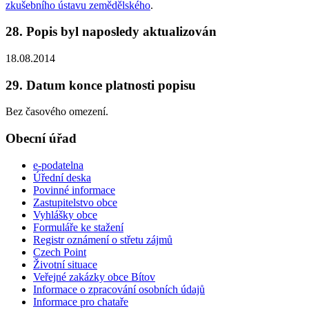
zkušebního ústavu zemědělského
.
28. Popis byl naposledy aktualizován
18.08.2014
29. Datum konce platnosti popisu
Bez časového omezení.
Obecní úřad
e-podatelna
Úřední deska
Povinné informace
Zastupitelstvo obce
Vyhlášky obce
Formuláře ke stažení
Registr oznámení o střetu zájmů
Czech Point
Životní situace
Veřejné zakázky obce Bítov
Informace o zpracování osobních údajů
Informace pro chataře