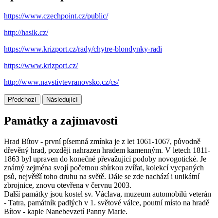
https://www.czechpoint.cz/public/
http://hasik.cz/
https://www.krizport.cz/rady/chytre-blondynky-radi
https://www.krizport.cz/
http://www.navstivtevranovsko.cz/cs/
Předchozí
Následující
Památky a zajímavosti
Hrad Bítov - první písemná zmínka je z let 1061-1067, původně
dřevěný hrad, později nahrazen hradem kamenným. V letech 1811-
1863 byl upraven do konečné převažující podoby novogotické. Je
známý zejména svojí početnou sbírkou zvířat, kolekcí vycpaných
psů, největší toho druhu na světě. Dále se zde nachází i unikátní
zbrojnice, znovu otevřena v červnu 2003.
Další památky jsou kostel sv. Václava, muzeum automobilů veterán
- Tatra, památník padlých v 1. světové válce, poutní místo na hradě
Bítov - kaple Nanebevzetí Panny Marie.