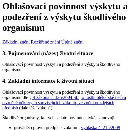
Ohlašovací povinnost výskytu a
podezření z výskytu škodlivého
organismu
Základní znění
Rozšířené znění
Úplné znění
3. Pojmenování (název) životní situace
Ohlašovací povinnost výskytu a podezření z výskytu škodlivého
organismu
4. Základní informace k životní situaci
Ohlašovací povinnost výskytu a podezření z výskytu škodlivého
organismu dle
§ 9 zákona č. 326/2004 Sb., o rostlinolékařské péči a
o změně některých souvisejících zákonů, ve znění pozdějších
předpisů
(dále též "zákon").
Škodlivé organismy, kterých se tato povinnost týká, stanovují:
prováděcí právní předpis k zákonu -
vyhláška č. 215/2008