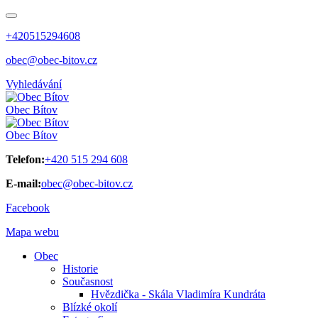
+420515294608
obec@obec-bitov.cz
Vyhledávání
Obec
Bítov
Obec
Bítov
Telefon:
+420 515 294 608
E-mail:
obec@obec-bitov.cz
Facebook
Mapa webu
Obec
Historie
Současnost
Hvězdička - Skála Vladimíra Kundráta
Blízké okolí