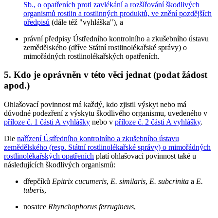
Sb., o opatřeních proti zavlékání a rozšiřování škodlivých
organismů rostlin a rostlinných produktů, ve znění pozdějších
předpisů
(dále též "vyhláška"), a
právní předpisy Ústředního kontrolního a zkušebního ústavu
zemědělského (dříve Státní rostlinolékařské správy) o
mimořádných rostlinolékařských opatřeních.
5. Kdo je oprávněn v této věci jednat (podat žádost
apod.)
Ohlašovací povinnost má každý, kdo zjistil výskyt nebo má
důvodné podezření z výskytu škodlivého organismu, uvedeného v
příloze č. 1 části A vyhlášky
nebo v
příloze č. 2 části A vyhlášky
.
Dle
nařízení Ústředního kontrolního a zkušebního ústavu
zemědělského (resp. Státní rostlinolékařské správy) o mimořádných
rostlinolékařských opatřeních
platí ohlašovací povinnost také u
následujících škodlivých organismů:
dřepčíků
Epitrix cucumeris
,
E. similaris
,
E. subcrinita
a
E.
tuberis
,
nosatce
Rhynchophorus ferrugineus
,