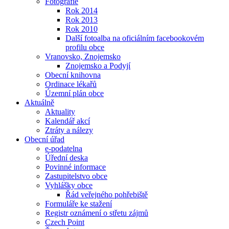
Fotografie
Rok 2014
Rok 2013
Rok 2010
Další fotoalba na oficiálním facebookovém
profilu obce
Vranovsko, Znojemsko
Znojemsko a Podyjí
Obecní knihovna
Ordinace lékařů
Územní plán obce
Aktuálně
Aktuality
Kalendář akcí
Ztráty a nálezy
Obecní úřad
e-podatelna
Úřední deska
Povinné informace
Zastupitelstvo obce
Vyhlášky obce
Řád veřejného pohřebiště
Formuláře ke stažení
Registr oznámení o střetu zájmů
Czech Point