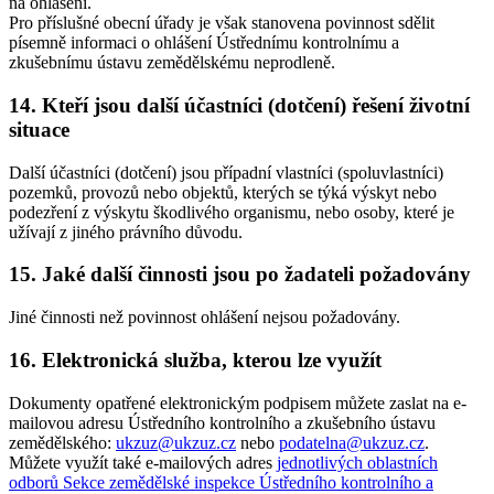
na ohlášení.
Pro příslušné obecní úřady je však stanovena povinnost sdělit
písemně informaci o ohlášení Ústřednímu kontrolnímu a
zkušebnímu ústavu zemědělskému neprodleně.
14. Kteří jsou další účastníci (dotčení) řešení životní
situace
Další účastníci (dotčení) jsou případní vlastníci (spoluvlastníci)
pozemků, provozů nebo objektů, kterých se týká výskyt nebo
podezření z výskytu škodlivého organismu, nebo osoby, které je
užívají z jiného právního důvodu.
15. Jaké další činnosti jsou po žadateli požadovány
Jiné činnosti než povinnost ohlášení nejsou požadovány.
16. Elektronická služba, kterou lze využít
Dokumenty opatřené elektronickým podpisem můžete zaslat na e-
mailovou adresu Ústředního kontrolního a zkušebního ústavu
zemědělského:
ukzuz@ukzuz.cz
nebo
podatelna@ukzuz.cz
.
Můžete využít také e-mailových adres
jednotlivých oblastních
odborů Sekce zemědělské inspekce Ústředního kontrolního a