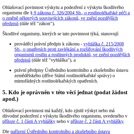
Ohlašovací povinnost výskytu a podezření z výskytu škodlivého
organismu dle
§ 9 zákona č. 326/2004 Sb., o rostlinolékařské péči a
o změně některých souvisejících zákonů, ve znění pozdějších
předpisů
(dále též "zákon").
Škodlivé organismy, kterých se tato povinnost týká, stanovují:
prováděcí právní předpis k zákonu -
vyhláška č. 215/2008
Sb., o opatřeních proti zavlékání a rozšiřování škodlivých
organismů rostlin a rostlinných produktů, ve znění pozdějších
předpisů
(dále též "vyhláška"), a
právní předpisy Ústředního kontrolního a zkušebního ústavu
zemědělského (dříve Státní rostlinolékařské správy) o
mimořádných rostlinolékařských opatřeních.
5. Kdo je oprávněn v této věci jednat (podat žádost
apod.)
Ohlašovací povinnost má každý, kdo zjistil výskyt nebo má
důvodné podezření z výskytu škodlivého organismu, uvedeného v
příloze č. 1 části A vyhlášky
nebo v
příloze č. 2 části A vyhlášky
.
Dle
nařízení Ústředního kontrolního a zkušebního ústavu