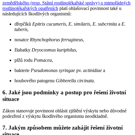
zemědělského (resp. Státní rostlinolékařské správy) o mimořádných
rostlinolékařských opatřeních
platí ohlašovací povinnost také u
následujících škodlivých organismů:
dřepčíků
Epitrix cucumeris
,
E. similaris
,
E. subcrinita
a
E.
tuberis
,
nosatce
Rhynchophorus ferrugineus
,
žlabatky
Dryocosmus kuriphilus
,
plžů rodu
Pomacea
,
bakterie
Pseudomonas syringae
pv.
actinidiae
a
houbového patogenu
Gibberella circinata
.
6. Jaké jsou podmínky a postup pro řešení životní
situace
Zákon stanovuje povinnost ohlásit zjištění výskytu nebo důvodné
podezření z výskytu škodlivého organismu neodkladně.
7. Jakým způsobem můžete zahájit řešení životní
situace