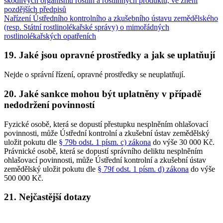
škodlivých organismů rostlin a rostlinných produktů, ve znění
pozdějších předpisů
Nařízení Ústředního kontrolního a zkušebního ústavu zemědělského
(resp. Státní rostlinolékařské správy) o mimořádných
rostlinolékařských opatřeních
19. Jaké jsou opravné prostředky a jak se uplatňují
Nejde o správní řízení, opravné prostředky se neuplatňují.
20. Jaké sankce mohou být uplatněny v případě
nedodržení povinností
Fyzické osobě, která se dopustí přestupku nesplněním ohlašovací
povinnosti, může Ústřední kontrolní a zkušební ústav zemědělský
uložit pokutu dle
§ 79b odst. 1 písm. c) zákona
do výše 30 000 Kč.
Právnické osobě, která se dopustí správního deliktu nesplněním
ohlašovací povinnosti, může Ústřední kontrolní a zkušební ústav
zemědělský uložit pokutu dle
§ 79f odst. 1 písm. d) zákona
do výše
500 000 Kč.
21. Nejčastější dotazy