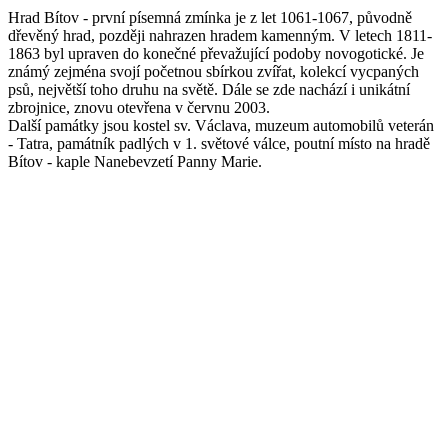
Hrad Bítov - první písemná zmínka je z let 1061-1067, původně
dřevěný hrad, později nahrazen hradem kamenným. V letech 1811-
1863 byl upraven do konečné převažující podoby novogotické. Je
známý zejména svojí početnou sbírkou zvířat, kolekcí vycpaných
psů, největší toho druhu na světě. Dále se zde nachází i unikátní
zbrojnice, znovu otevřena v červnu 2003.
Další památky jsou kostel sv. Václava, muzeum automobilů veterán
- Tatra, památník padlých v 1. světové válce, poutní místo na hradě
Bítov - kaple Nanebevzetí Panny Marie.