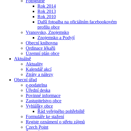
Fotografie
Rok 2014
Rok 2013
Rok 2010
Další fotoalba na oficiálním facebookovém
profilu obce
Vranovsko, Znojemsko
Znojemsko a Podyjí
Obecní knihovna
Ordinace lékařů
Územní plán obce
Aktuálně
Aktuality
Kalendář akcí
Ztráty a nálezy
Obecní úřad
e-podatelna
Úřední deska
Povinné informace
Zastupitelstvo obce
Vyhlášky obce
Řád veřejného pohřebiště
Formuláře ke stažení
Registr oznámení o střetu zájmů
Czech Point