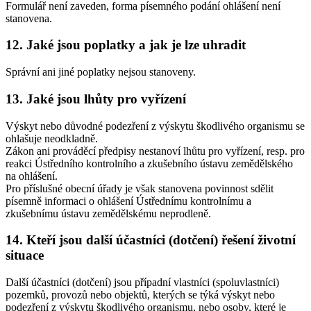
Formulář není zaveden, forma písemného podání ohlášení není
stanovena.
12. Jaké jsou poplatky a jak je lze uhradit
Správní ani jiné poplatky nejsou stanoveny.
13. Jaké jsou lhůty pro vyřízení
Výskyt nebo důvodné podezření z výskytu škodlivého organismu se
ohlašuje neodkladně.
Zákon ani prováděcí předpisy nestanoví lhůtu pro vyřízení, resp. pro
reakci Ústředního kontrolního a zkušebního ústavu zemědělského
na ohlášení.
Pro příslušné obecní úřady je však stanovena povinnost sdělit
písemně informaci o ohlášení Ústřednímu kontrolnímu a
zkušebnímu ústavu zemědělskému neprodleně.
14. Kteří jsou další účastníci (dotčení) řešení životní
situace
Další účastníci (dotčení) jsou případní vlastníci (spoluvlastníci)
pozemků, provozů nebo objektů, kterých se týká výskyt nebo
podezření z výskytu škodlivého organismu, nebo osoby, které je