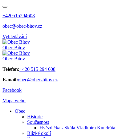
+420515294608
obec@obec-bitov.cz
Vyhledávání
Obec
Bítov
Obec
Bítov
Telefon:
+420 515 294 608
E-mail:
obec@obec-bitov.cz
Facebook
Mapa webu
Obec
Historie
Současnost
Hvězdička - Skála Vladimíra Kundráta
Blízké okolí