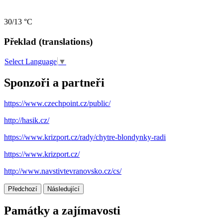
30/13 °C
Překlad (translations)
Select Language
▼
Sponzoři a partneři
https://www.czechpoint.cz/public/
http://hasik.cz/
https://www.krizport.cz/rady/chytre-blondynky-radi
https://www.krizport.cz/
http://www.navstivtevranovsko.cz/cs/
Předchozí
Následující
Památky a zajímavosti