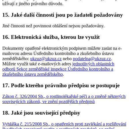
užívají z jiného právního důvodu.
15. Jaké další činnosti jsou po žadateli požadovány
Jiné činnosti než povinnost ohlášení nejsou požadovány.
16. Elektronická služba, kterou lze využít
Dokumenty opatřené elektronickým podpisem můžete zaslat na e-
mailovou adresu Ústředního kontrolního a zkušebního ústavu
zemědělského:
ukzuz@ukzuz.cz
nebo
podatelna@ukzuz.cz
.
Můžete využít také e-mailových adres
jednotlivých oblastních
odborů Sekce zemědělské inspekce Ústředního kontrolního a
zkušebního ústavu zemědělského
.
17. Podle kterého právního předpisu se postupuje
Zákon č. 326/2004 Sb., o rostlinolékařské péči a o změně některých
souvisejících zákonů, ve znění pozdějších předpisů
18. Jaké jsou související předpisy
Vyhláška č. 215/2008 Sb., o opatřeních proti zavlékání a rozšiřování