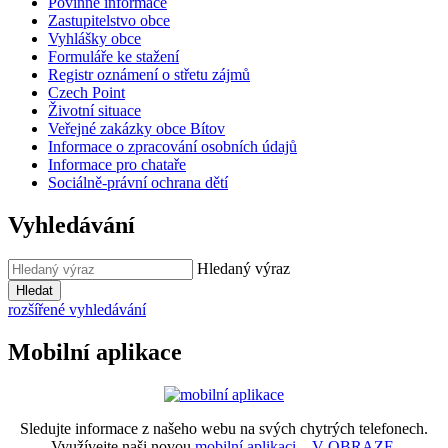
Povinné informace
Zastupitelstvo obce
Vyhlášky obce
Formuláře ke stažení
Registr oznámení o střetu zájmů
Czech Point
Životní situace
Veřejné zakázky obce Bítov
Informace o zpracování osobních údajů
Informace pro chataře
Sociálně-právní ochrana dětí
Vyhledávání
Hledaný výraz
Hledat
rozšířené vyhledávání
Mobilní aplikace
Sledujte informace z našeho webu na svých chytrých telefonech.
Využívejte naši novou
mobilní aplikaci – V OBRAZE.