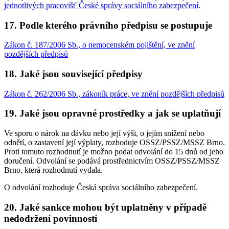
jednotlivých pracovišť České správy sociálního zabezpečení
.
17. Podle kterého právního předpisu se postupuje
Zákon č. 187/2006 Sb., o nemocenském pojištění, ve znění
pozdějších předpisů
18. Jaké jsou související předpisy
Zákon č. 262/2006 Sb., zákoník práce, ve znění pozdějších předpisů
19. Jaké jsou opravné prostředky a jak se uplatňují
Ve sporu o nárok na dávku nebo její výši, o jejím snížení nebo
odnětí, o zastavení její výplaty, rozhoduje OSSZ/PSSZ/MSSZ Brno.
Proti tomuto rozhodnutí je možno podat odvolání do 15 dnů od jeho
doručení. Odvolání se podává prostřednictvím OSSZ/PSSZ/MSSZ
Brno, která rozhodnutí vydala.
O odvolání rozhoduje Česká správa sociálního zabezpečení.
20. Jaké sankce mohou být uplatněny v případě
nedodržení povinností