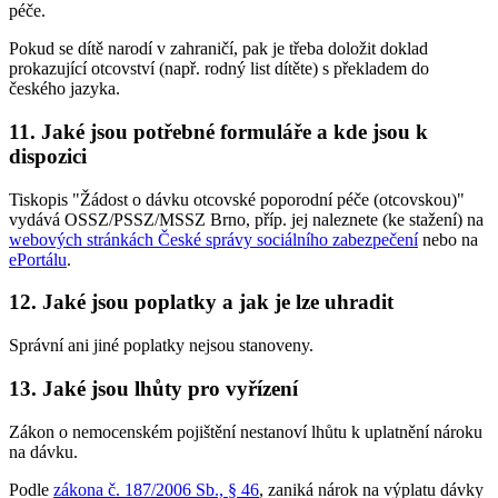
péče.
Pokud se dítě narodí v zahraničí, pak je třeba doložit doklad
prokazující otcovství (např. rodný list dítěte) s překladem do
českého jazyka.
11. Jaké jsou potřebné formuláře a kde jsou k
dispozici
Tiskopis "Žádost o dávku otcovské poporodní péče (otcovskou)"
vydává OSSZ/PSSZ/MSSZ Brno, příp. jej naleznete (ke stažení) na
webových stránkách České správy sociálního zabezpečení
nebo na
ePortálu
.
12. Jaké jsou poplatky a jak je lze uhradit
Správní ani jiné poplatky nejsou stanoveny.
13. Jaké jsou lhůty pro vyřízení
Zákon o nemocenském pojištění nestanoví lhůtu k uplatnění nároku
na dávku.
Podle
zákona č. 187/2006 Sb., § 46
, zaniká nárok na výplatu dávky