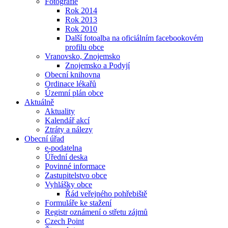
Fotografie
Rok 2014
Rok 2013
Rok 2010
Další fotoalba na oficiálním facebookovém
profilu obce
Vranovsko, Znojemsko
Znojemsko a Podyjí
Obecní knihovna
Ordinace lékařů
Územní plán obce
Aktuálně
Aktuality
Kalendář akcí
Ztráty a nálezy
Obecní úřad
e-podatelna
Úřední deska
Povinné informace
Zastupitelstvo obce
Vyhlášky obce
Řád veřejného pohřebiště
Formuláře ke stažení
Registr oznámení o střetu zájmů
Czech Point