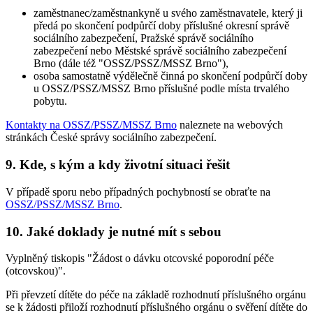
zaměstnanec/zaměstnankyně u svého zaměstnavatele, který ji
předá po skončení podpůrčí doby příslušné okresní správě
sociálního zabezpečení, Pražské správě sociálního
zabezpečení nebo Městské správě sociálního zabezpečení
Brno (dále též "OSSZ/PSSZ/MSSZ Brno"),
osoba samostatně výdělečně činná po skončení podpůrčí doby
u OSSZ/PSSZ/MSSZ Brno příslušné podle místa trvalého
pobytu.
Kontakty na OSSZ/PSSZ/MSSZ Brno
naleznete na webových
stránkách České správy sociálního zabezpečení.
9. Kde, s kým a kdy životní situaci řešit
V případě sporu nebo případných pochybností se obraťte na
OSSZ/PSSZ/MSSZ Brno
.
10. Jaké doklady je nutné mít s sebou
Vyplněný tiskopis "Žádost o dávku otcovské poporodní péče
(otcovskou)".
Při převzetí dítěte do péče na základě rozhodnutí příslušného orgánu
se k žádosti přiloží rozhodnutí příslušného orgánu o svěření dítěte do