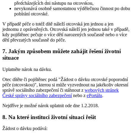
předcházejících dni nástupu na otcovskou,
nevykonává osobně samostatnou výdělečnou činnost po dobu
pobírání otcovské.
V případě péče o totéž dítě náleží otcovská jen jednou a jen
jednomu z oprávněných. Otcovská náleží jen jednou také v případě,
kdy pojištěnec pečuje o více dětí narozených současně nebo o více
dětí převzatých současně do péče.
7. Jakým způsobem můžete zahájit řešení životní
situace
Uplatněte nárok na dávku.
Otec dítěte či pojištěnec podá "Žádost o dávku otcovské poporodní
péče (otcovskou)", kterou si může vyzvednout na jakékoliv okresní
správě sociálního zabezpečení či stáhnout z
webových stránek
České správy sociálního zabezpečení
nebo z
ePortálu
.
Nejdříve je možné nárok uplatnit ode dne 1.2.2018.
8. Na které instituci životní situaci řešit
Žádost o dávku podává: