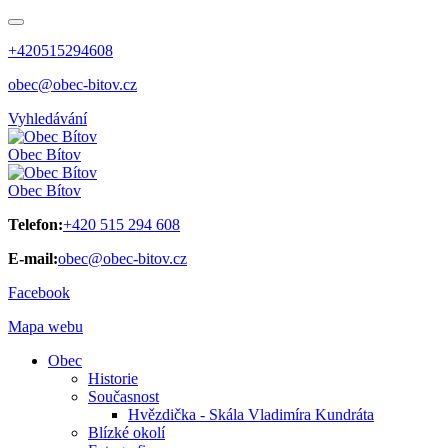
+420515294608
obec@obec-bitov.cz
Vyhledávání
Obec
Bítov
Obec
Bítov
Telefon:
+420 515 294 608
E-mail:
obec@obec-bitov.cz
Facebook
Mapa webu
Obec
Historie
Současnost
Hvězdička - Skála Vladimíra Kundráta
Blízké okolí