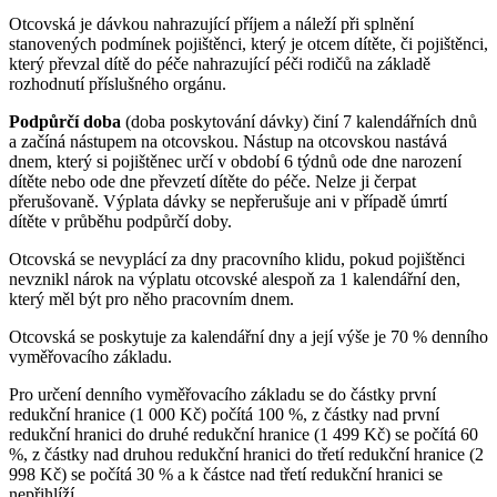
Otcovská je dávkou nahrazující příjem a náleží při splnění
stanovených podmínek pojištěnci, který je otcem dítěte, či pojištěnci,
který převzal dítě do péče nahrazující péči rodičů na základě
rozhodnutí příslušného orgánu.
Podpůrčí doba
(doba poskytování dávky) činí 7 kalendářních dnů
a začíná nástupem na otcovskou. Nástup na otcovskou nastává
dnem, který si pojištěnec určí v období 6 týdnů ode dne narození
dítěte nebo ode dne převzetí dítěte do péče. Nelze ji čerpat
přerušovaně. Výplata dávky se nepřerušuje ani v případě úmrtí
dítěte v průběhu podpůrčí doby.
Otcovská se nevyplácí za dny pracovního klidu, pokud pojištěnci
nevznikl nárok na výplatu otcovské alespoň za 1 kalendářní den,
který měl být pro něho pracovním dnem.
Otcovská se poskytuje za kalendářní dny a její výše je 70 % denního
vyměřovacího základu.
Pro určení denního vyměřovacího základu se do částky první
redukční hranice (1 000 Kč) počítá 100 %, z částky nad první
redukční hranici do druhé redukční hranice (1 499 Kč) se počítá 60
%, z částky nad druhou redukční hranici do třetí redukční hranice (2
998 Kč) se počítá 30 % a k částce nad třetí redukční hranici se
nepřihlíží.