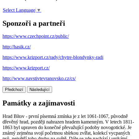
Select Language
▼
Sponzoři a partneři
https://www.czechpoint.cz/public/
http://hasik.cz/
https://www.krizport.cz/rady/chytre-blondynky-radi
https://www.krizport.cz/
http://www.navstivtevranovsko.cz/cs/
Předchozí
Následující
Památky a zajímavosti
Hrad Bítov - první písemná zmínka je z let 1061-1067, původně
dřevěný hrad, později nahrazen hradem kamenným. V letech 1811-
1863 byl upraven do konečné převažující podoby novogotické. Je
známý zejména svojí početnou sbírkou zvířat, kolekcí vycpaných
psů, největší toho druhu na světě. Dále se zde nachází i unikátní