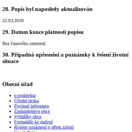
28. Popis byl naposledy aktualizován
22.03.2018
29. Datum konce platnosti popisu
Bez časového omezení.
30. Případná upřesnění a poznámky k řešení životní
situace
Obecní úřad
e-podatelna
Úřední deska
Povinné informace
Zastupitelstvo obce
Vyhlášky obce
Formuláře ke stažení
Registr oznámení o střetu zájmů