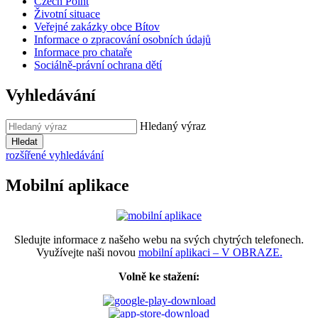
Czech Point
Životní situace
Veřejné zakázky obce Bítov
Informace o zpracování osobních údajů
Informace pro chataře
Sociálně-právní ochrana dětí
Vyhledávání
Hledaný výraz
Hledat
rozšířené vyhledávání
Mobilní aplikace
Sledujte informace z našeho webu na svých chytrých telefonech.
Využívejte naši novou
mobilní aplikaci – V OBRAZE.
Volně ke stažení: