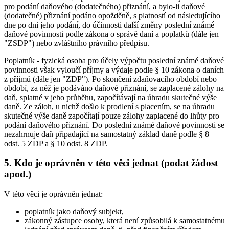
pro podání daňového (dodatečného) přiznání, a bylo-li daňové
(dodatečné) přiznání podáno opožděně, s platností od následujícího
dne po dni jeho podání, do účinnosti další změny poslední známé
daňové povinnosti podle zákona o správě daní a poplatků (dále jen
"ZSDP") nebo zvláštního právního předpisu.
Poplatník - fyzická osoba pro účely výpočtu poslední známé daňové
povinnosti však vyloučí příjmy a výdaje podle § 10 zákona o daních
z příjmů (dále jen "ZDP"). Po skončení zdaňovacího období nebo
období, za něž je podáváno daňové přiznání, se zaplacené zálohy na
daň, splatné v jeho průběhu, započítávají na úhradu skutečné výše
daně. Ze záloh, u nichž došlo k prodlení s placením, se na úhradu
skutečné výše daně započítají pouze zálohy zaplacené do lhůty pro
podání daňového přiznání. Do poslední známé daňové povinnosti se
nezahrnuje daň připadající na samostatný základ daně podle § 8
odst. 5 ZDP a § 10 odst. 8 ZDP.
5. Kdo je oprávněn v této věci jednat (podat žádost
apod.)
V této věci je oprávněn jednat:
poplatník jako daňový subjekt,
zákonný zástupce osoby, která není způsobilá k samostatnému