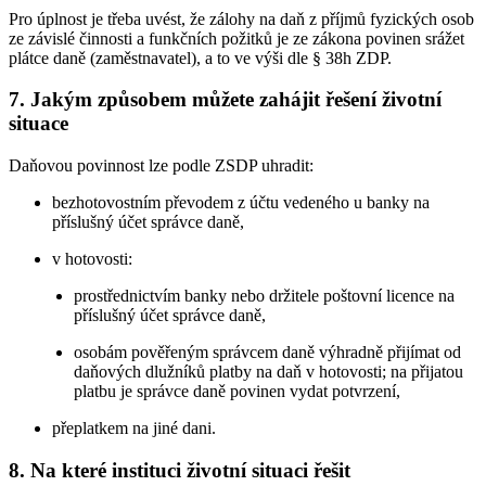
Pro úplnost je třeba uvést, že zálohy na daň z příjmů fyzických osob
ze závislé činnosti a funkčních požitků je ze zákona povinen srážet
plátce daně (zaměstnavatel), a to ve výši dle § 38h ZDP.
7. Jakým způsobem můžete zahájit řešení životní
situace
Daňovou povinnost lze podle ZSDP uhradit:
bezhotovostním převodem z účtu vedeného u banky na
příslušný účet správce daně,
v hotovosti:
prostřednictvím banky nebo držitele poštovní licence na
příslušný účet správce daně,
osobám pověřeným správcem daně výhradně přijímat od
daňových dlužníků platby na daň v hotovosti; na přijatou
platbu je správce daně povinen vydat potvrzení,
přeplatkem na jiné dani.
8. Na které instituci životní situaci řešit