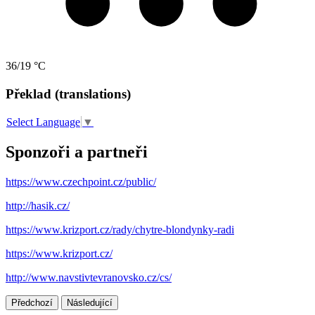
36/19 °C
Překlad (translations)
Select Language
▼
Sponzoři a partneři
https://www.czechpoint.cz/public/
http://hasik.cz/
https://www.krizport.cz/rady/chytre-blondynky-radi
https://www.krizport.cz/
http://www.navstivtevranovsko.cz/cs/
Předchozí
Následující