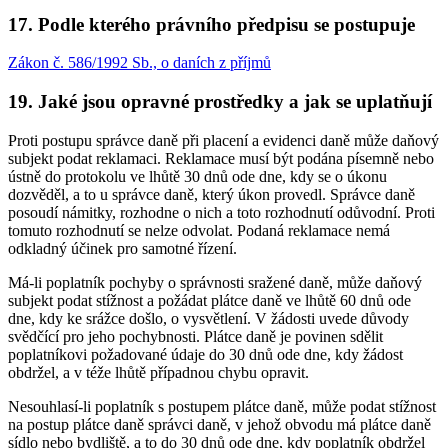
17. Podle kterého právního předpisu se postupuje
Zákon č. 586/1992 Sb., o daních z příjmů
19. Jaké jsou opravné prostředky a jak se uplatňují
Proti postupu správce daně při placení a evidenci daně může daňový
subjekt podat reklamaci. Reklamace musí být podána písemně nebo
ústně do protokolu ve lhůtě 30 dnů ode dne, kdy se o úkonu
dozvěděl, a to u správce daně, který úkon provedl. Správce daně
posoudí námitky, rozhodne o nich a toto rozhodnutí odůvodní. Proti
tomuto rozhodnutí se nelze odvolat. Podaná reklamace nemá
odkladný účinek pro samotné řízení.
Má-li poplatník pochyby o správnosti sražené daně, může daňový
subjekt podat stížnost a požádat plátce daně ve lhůtě 60 dnů ode
dne, kdy ke srážce došlo, o vysvětlení. V žádosti uvede důvody
svědčící pro jeho pochybnosti. Plátce daně je povinen sdělit
poplatníkovi požadované údaje do 30 dnů ode dne, kdy žádost
obdržel, a v téže lhůtě případnou chybu opravit.
Nesouhlasí-li poplatník s postupem plátce daně, může podat stížnost
na postup plátce daně správci daně, v jehož obvodu má plátce daně
sídlo nebo bydliště, a to do 30 dnů ode dne, kdy poplatník obdržel