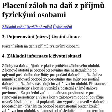
Placení záloh na daň z příjmů
fyzickými osobami
Základní znění
Rozšířené znění
Úplné znění
3. Pojmenování (název) životní situace
Placení záloh na daň z příjmů fyzickými osobami
4. Základní informace k životní situaci
Zálohy na daň z příjmů se platí v průběhu zálohového období.
Zálohové období je období od prvního dne následujícího po
uplynutí posledního dne lhůty pro podání daňového přiznání za
minulé zdaňovací období do posledního dne lhůty pro podání
daňového přiznání v následujícím zdaňovacím období. Při stanovení
výše a periodicity záloh se vychází z poslední známé daňové
povinnosti. Za poslední známou daňovou povinnost se pro
stanovení periodicity a výše záloh v zálohovém období považuje
rovněž částka, kterou si poplatník sám vypočetl a uvedl v daňovém
(dodatečném) přiznání za období bezprostředně předcházející
zdaňovacímu období, s platností od následujícího dne po termínu