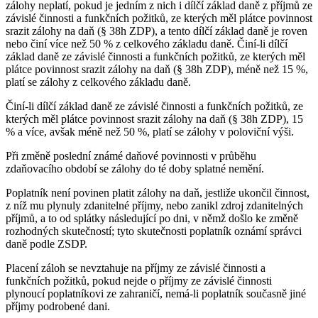
zálohy neplatí, pokud je jedním z nich i dílčí základ daně z příjmů ze
závislé činnosti a funkčních požitků, ze kterých měl plátce povinnost
srazit zálohy na daň (§ 38h ZDP), a tento dílčí základ daně je roven
nebo činí více než 50 % z celkového základu daně. Činí-li dílčí
základ daně ze závislé činnosti a funkčních požitků, ze kterých měl
plátce povinnost srazit zálohy na daň (§ 38h ZDP), méně než 15 %,
platí se zálohy z celkového základu daně.
Činí-li dílčí základ daně ze závislé činnosti a funkčních požitků, ze
kterých měl plátce povinnost srazit zálohy na daň (§ 38h ZDP), 15
% a více, avšak méně než 50 %, platí se zálohy v poloviční výši.
Při změně poslední známé daňové povinnosti v průběhu
zdaňovacího období se zálohy do té doby splatné nemění.
Poplatník není povinen platit zálohy na daň, jestliže ukončil činnost,
z níž mu plynuly zdanitelné příjmy, nebo zanikl zdroj zdanitelných
příjmů, a to od splátky následující po dni, v němž došlo ke změně
rozhodných skutečností; tyto skutečnosti poplatník oznámí správci
daně podle ZSDP.
Placení záloh se nevztahuje na příjmy ze závislé činnosti a
funkčních požitků, pokud nejde o příjmy ze závislé činnosti
plynoucí poplatníkovi ze zahraničí, nemá-li poplatník současně jiné
příjmy podrobené dani.