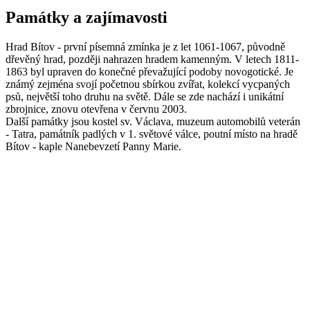
Památky a zajímavosti
Hrad Bítov - první písemná zmínka je z let 1061-1067, původně
dřevěný hrad, později nahrazen hradem kamenným. V letech 1811-
1863 byl upraven do konečné převažující podoby novogotické. Je
známý zejména svojí početnou sbírkou zvířat, kolekcí vycpaných
psů, největší toho druhu na světě. Dále se zde nachází i unikátní
zbrojnice, znovu otevřena v červnu 2003.
Další památky jsou kostel sv. Václava, muzeum automobilů veterán
- Tatra, památník padlých v 1. světové válce, poutní místo na hradě
Bítov - kaple Nanebevzetí Panny Marie.