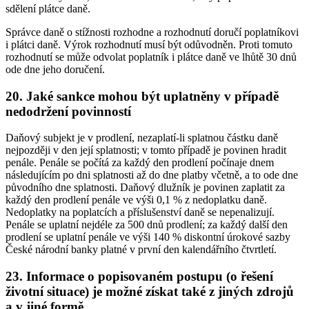
sdělení plátce daně.
Správce daně o stížnosti rozhodne a rozhodnutí doručí poplatníkovi
i plátci daně. Výrok rozhodnutí musí být odůvodněn. Proti tomuto
rozhodnutí se může odvolat poplatník i plátce daně ve lhůtě 30 dnů
ode dne jeho doručení.
20. Jaké sankce mohou být uplatněny v případě
nedodržení povinností
Daňový subjekt je v prodlení, nezaplatí-li splatnou částku daně
nejpozději v den její splatnosti; v tomto případě je povinen hradit
penále. Penále se počítá za každý den prodlení počínaje dnem
následujícím po dni splatnosti až do dne platby včetně, a to ode dne
původního dne splatnosti. Daňový dlužník je povinen zaplatit za
každý den prodlení penále ve výši 0,1 % z nedoplatku daně.
Nedoplatky na poplatcích a příslušenství daně se nepenalizují.
Penále se uplatní nejdéle za 500 dnů prodlení; za každý další den
prodlení se uplatní penále ve výši 140 % diskontní úrokové sazby
České národní banky platné v první den kalendářního čtvrtletí.
23. Informace o popisovaném postupu (o řešení
životní situace) je možné získat také z jiných zdrojů
a v jiné formě