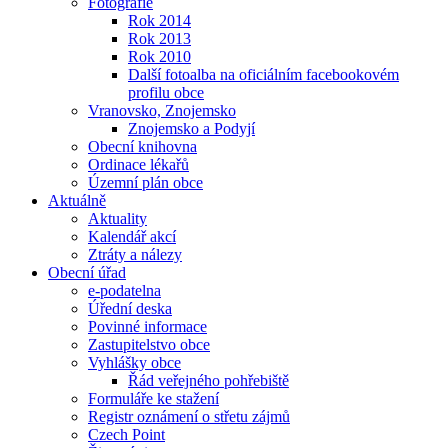
Fotografie
Rok 2014
Rok 2013
Rok 2010
Další fotoalba na oficiálním facebookovém
profilu obce
Vranovsko, Znojemsko
Znojemsko a Podyjí
Obecní knihovna
Ordinace lékařů
Územní plán obce
Aktuálně
Aktuality
Kalendář akcí
Ztráty a nálezy
Obecní úřad
e-podatelna
Úřední deska
Povinné informace
Zastupitelstvo obce
Vyhlášky obce
Řád veřejného pohřebiště
Formuláře ke stažení
Registr oznámení o střetu zájmů
Czech Point