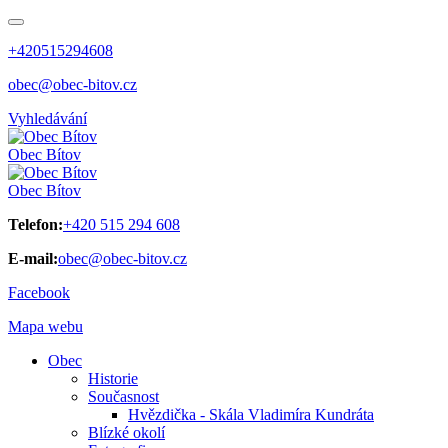
+420515294608
obec@obec-bitov.cz
Vyhledávání
Obec
Bítov
Obec
Bítov
Telefon:
+420 515 294 608
E-mail:
obec@obec-bitov.cz
Facebook
Mapa webu
Obec
Historie
Současnost
Hvězdička - Skála Vladimíra Kundráta
Blízké okolí