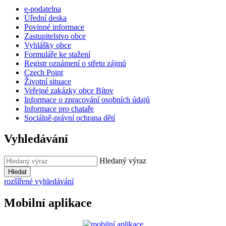
e-podatelna
Úřední deska
Povinné informace
Zastupitelstvo obce
Vyhlášky obce
Formuláře ke stažení
Registr oznámení o střetu zájmů
Czech Point
Životní situace
Veřejné zakázky obce Bítov
Informace o zpracování osobních údajů
Informace pro chataře
Sociálně-právní ochrana dětí
Vyhledávání
Hledaný výraz
Hledat
rozšířené vyhledávání
Mobilní aplikace