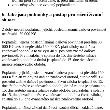
jednání před správcem daně, tj. před finančním úřadem,
zmocněný zástupce zvolený poplatníkem.
6. Jaké jsou podmínky a postup pro řešení životní
situace
Zálohy neplatí poplatníci, jejichž poslední známá daňová povinnost
nepřesáhla 30 000 Kč.
Poplatníci, jejichž poslední známá daňová povinnost přesáhla 30
000 Kč, avšak nepřesáhla 150 00 Kč, platí zálohy na daň na
zdaňovací období, a to ve výši 40 % poslední známé daňové
povinnosti. První záloha je splatná do 15. dne šestého měsíce
zdaňovacího období a druhá je splatná do 15. dne dvanáctého
měsíce zdaňovacího období.
Poplatníci, jejichž poslední známá daňová povinnost přesáhla 150
000 Kč, platí zálohy na daň na zdaňovací období, a to ve výši 1/4
poslední známé daňové povinnosti. První záloha je splatná do 15.
dne třetího měsíce zdaňovacího období, druhá záloha je splatná do
15. dne šestého měsíce zdaňovacího období, třetí záloha je splatná
do 15. dne devátého měsíce zdaňovacího období a čtvrtá záloha je
splatná do 15. dne dvanáctého měsíce zdaňovacího období.
Poplatník, u něhož základ daně tvoří součet dílčích základů daně,