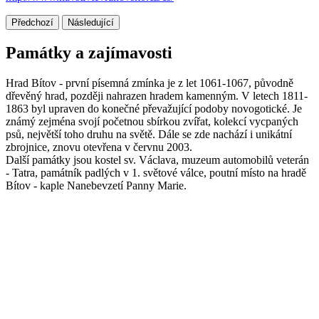
Předchozí
Následující
Památky a zajímavosti
Hrad Bítov - první písemná zmínka je z let 1061-1067, původně
dřevěný hrad, později nahrazen hradem kamenným. V letech 1811-
1863 byl upraven do konečné převažující podoby novogotické. Je
známý zejména svojí početnou sbírkou zvířat, kolekcí vycpaných
psů, největší toho druhu na světě. Dále se zde nachází i unikátní
zbrojnice, znovu otevřena v červnu 2003.
Další památky jsou kostel sv. Václava, muzeum automobilů veterán
- Tatra, památník padlých v 1. světové válce, poutní místo na hradě
Bítov - kaple Nanebevzetí Panny Marie.