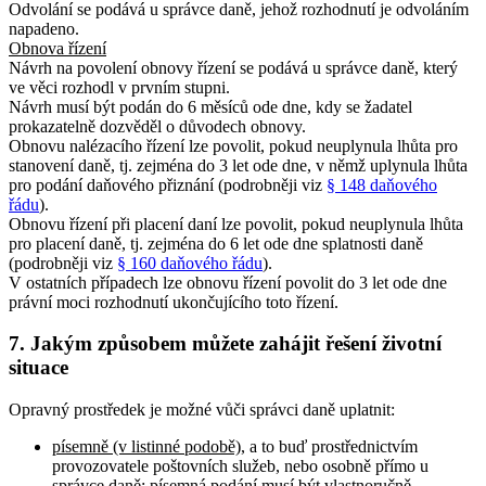
Odvolání se podává u správce daně, jehož rozhodnutí je odvoláním
napadeno.
Obnova řízení
Návrh na povolení obnovy řízení se podává u správce daně, který
ve věci rozhodl v prvním stupni.
Návrh musí být podán do 6 měsíců ode dne, kdy se žadatel
prokazatelně dozvěděl o důvodech obnovy.
Obnovu nalézacího řízení lze povolit, pokud neuplynula lhůta pro
stanovení daně, tj. zejména do 3 let ode dne, v němž uplynula lhůta
pro podání daňového přiznání (podrobněji viz
§ 148 daňového
řádu
).
Obnovu řízení při placení daní lze povolit, pokud neuplynula lhůta
pro placení daně, tj. zejména do 6 let ode dne splatnosti daně
(podrobněji viz
§ 160 daňového řádu
).
V ostatních případech lze obnovu řízení povolit do 3 let ode dne
právní moci rozhodnutí ukončujícího toto řízení.
7. Jakým způsobem můžete zahájit řešení životní
situace
Opravný prostředek je možné vůči správci daně uplatnit:
písemně (v listinné podobě)
, a to buď prostřednictvím
provozovatele poštovních služeb, nebo osobně přímo u
správce daně; písemná podání musí být vlastnoručně