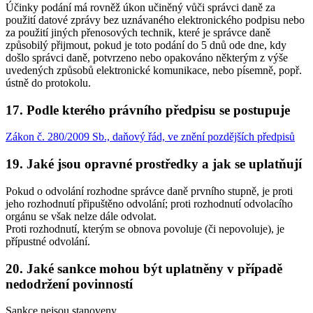
Účinky podání má rovněž úkon učiněný vůči správci daně za
použití datové zprávy bez uznávaného elektronického podpisu nebo
za použití jiných přenosových technik, které je správce daně
způsobilý přijmout, pokud je toto podání do 5 dnů ode dne, kdy
došlo správci daně, potvrzeno nebo opakováno některým z výše
uvedených způsobů elektronické komunikace, nebo písemně, popř.
ústně do protokolu.
17. Podle kterého právního předpisu se postupuje
Zákon č. 280/2009 Sb., daňový řád, ve znění pozdějších předpisů
19. Jaké jsou opravné prostředky a jak se uplatňují
Pokud o odvolání rozhodne správce daně prvního stupně, je proti
jeho rozhodnutí připuštěno odvolání; proti rozhodnutí odvolacího
orgánu se však nelze dále odvolat.
Proti rozhodnutí, kterým se obnova povoluje (či nepovoluje), je
přípustné odvolání.
20. Jaké sankce mohou být uplatněny v případě
nedodržení povinností
Sankce nejsou stanoveny.