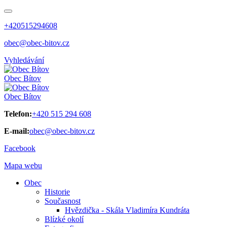
+420515294608
obec@obec-bitov.cz
Vyhledávání
Obec
Bítov
Obec
Bítov
Telefon:
+420 515 294 608
E-mail:
obec@obec-bitov.cz
Facebook
Mapa webu
Obec
Historie
Současnost
Hvězdička - Skála Vladimíra Kundráta
Blízké okolí