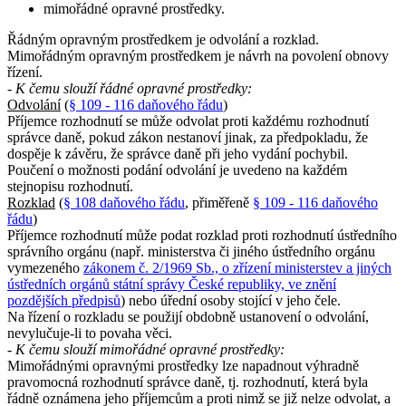
mimořádné opravné prostředky.
Řádným opravným prostředkem je odvolání a rozklad.
Mimořádným opravným prostředkem je návrh na povolení obnovy
řízení.
- K čemu slouží řádné opravné prostředky:
Odvolání
(
§ 109 - 116 daňového řádu
)
Příjemce rozhodnutí se může odvolat proti každému rozhodnutí
správce daně, pokud zákon nestanoví jinak, za předpokladu, že
dospěje k závěru, že správce daně při jeho vydání pochybil.
Poučení o možnosti podání odvolání je uvedeno na každém
stejnopisu rozhodnutí.
Rozklad
(
§ 108 daňového řádu
, přiměřeně
§ 109 - 116 daňového
řádu
)
Příjemce rozhodnutí může podat rozklad proti rozhodnutí ústředního
správního orgánu (např. ministerstva či jiného ústředního orgánu
vymezeného
zákonem č. 2/1969 Sb., o zřízení ministerstev a jiných
ústředních orgánů státní správy České republiky, ve znění
pozdějších předpisů
) nebo úřední osoby stojící v jeho čele.
Na řízení o rozkladu se použijí obdobně ustanovení o odvolání,
nevylučuje-li to povaha věci.
- K čemu slouží mimořádné opravné prostředky:
Mimořádnými opravnými prostředky lze napadnout výhradně
pravomocná rozhodnutí správce daně, tj. rozhodnutí, která byla
řádně oznámena jeho příjemcům a proti nimž se již nelze odvolat, a