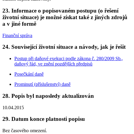
23. Informace o popisovaném postupu (o řešení
životní situace) je možné získat také z jiných zdrojů
a v jiné formě
Finanční správa
24. Související životní situace a návody, jak je řešit
Postup při daňové exekuci podle zákona č. 280/2009 Sb.,
daňový řád, ve znění pozdějších předpisů
Posečkání daně
Prominutí (příslušenství) daně
28. Popis byl naposledy aktualizován
10.04.2015
29. Datum konce platnosti popisu
Bez časového omezení.