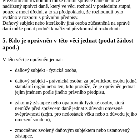
Přezkoumání rozhodnutí může nařídit správce daně nejblíže
nadřízený správci daně, který ve věci rozhodl v posledním stupni,
pouze z moci úřední, a to za předpokladu, že rozhodnutí bylo
vydáno v rozporu s právními předpisy.
Daňový subjekt nebo kterákoliv jiná osoba zúčastněná na správě
daní může podat podnět k nařízení přezkoumání rozhodnutí.
5. Kdo je oprávněn v této věci jednat (podat žádost
apod.)
V této věci je oprávněn jednat:
daňový subjekt - fyzická osoba,
daňový subjekt - právnická osoba; za právnickou osobu jedná
statutární orgán nebo ten, kdo prokáže, že je oprávněn jednat
jejím jménem podle jiného právního předpisu,
zákonný zástupce nebo opatrovník fyzické osoby, která
nemůže před správcem daně jednat z důvodu omezené
svéprávnosti (zejm. pro nedostatek věku nebo z důvodu jejího
omezení soudem),
zmocněnec zvolený daňovým subjektem nebo ustanovený
zástupce,