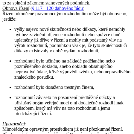
to za splnění zákonem stanovených podmínek.
Obnova řízení
(
§ 117 - 120 daňového řádu
)
Řízení ukončené pravomocným rozhodnutím může být obnoveno,
jestliže:
vyšly najevo nové skutečnosti nebo důkazy, které nemohly
být bez zavinění příjemce rozhodnutí nebo správce daně
uplatněny již dříve v řízení a mohly mít podstatný vliv na
výrok rozhodnutí, podmínkou však je, že tyto skutečnosti či
důkazy existovaly v době vydání rozhodnutí,
rozhodnutí bylo učiněno na základě padělaného nebo
pozměněného dokladu, anebo dokladu obsahujícího
nepravdivé údaje, křivé výpovědi svědka, nebo nepravdivého
znaleckého posudku,
rozhodnutí bylo dosaženo trestným činem,
rozhodnutí záviselo na posouzení předběžné otázky a
příslušný orgán veřejné moci o ní dodatečně rozhodl jinak
způsobem, který má vliv na toto rozhodnutí a jemu
předcházející řízení.
Upozornění
:
Mimořádným opravným prostředkem již není přezkumné řízení.