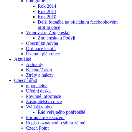
Fotografie
Rok 2014
Rok 2013
Rok 2010
Další fotoalba na oficiálním facebookovém
profilu obce
Vranovsko, Znojemsko
Znojemsko a Podyjí
Obecní knihovna
Ordinace lékařů
Územní plán obce
Aktuálně
Aktuality
Kalendář akcí
Ztráty a nálezy
Obecní úřad
e-podatelna
Úřední deska
Povinné informace
Zastupitelstvo obce
Vyhlášky obce
Řád veřejného pohřebiště
Formuláře ke stažení
Registr oznámení o střetu zájmů
Czech Point