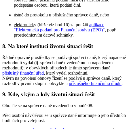
podepsána osobou, která podání činí,
ústně do protokolu
u příslušného správce daně, nebo
elektronicky
(blíže viz bod 16) za použití
aplikace
"Elektronická podání pro Finanční správu (EPO)"
, popř.
prostřednictvím datové schránky.
8. Na které instituci životní situaci řešit
Řádné opravné prostředky se podávají správci daně, který napadené
rozhodnutí vydal (tj. správci daně uvedenému na napadeném
rozhodnutí); v obvyklých případech je tímto správcem daně
příslušný finanční úřad
, který vydal rozhodnutí.
Návrh na povolení obnovy řízení se podává u správce daně, který
rozhodl v prvním stupni - obvykle u
příslušného finančního úřadu
.
9. Kde, s kým a kdy životní situaci řešit
Obraťte se na správce daně uvedeného v bodě 08.
Před osobní návštěvou se u správce daně informujte o jeho úředních
hodinách pro veřejnost.