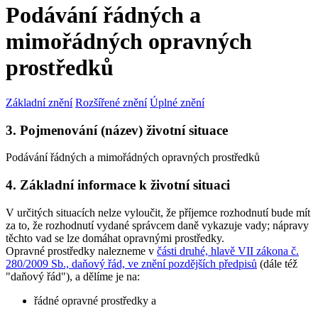
Podávání řádných a
mimořádných opravných
prostředků
Základní znění
Rozšířené znění
Úplné znění
3. Pojmenování (název) životní situace
Podávání řádných a mimořádných opravných prostředků
4. Základní informace k životní situaci
V určitých situacích nelze vyloučit, že příjemce rozhodnutí bude mít
za to, že rozhodnutí vydané správcem daně vykazuje vady; nápravy
těchto vad se lze domáhat opravnými prostředky.
Opravné prostředky nalezneme v
části druhé, hlavě VII zákona č.
280/2009 Sb., daňový řád, ve znění pozdějších předpisů
(dále též
"daňový řád"), a dělíme je na:
řádné opravné prostředky a