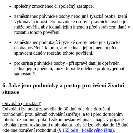
společný zmocněnec či společný zástupce,
zaměstnanec právnické osoby nebo jiná fyzická osoba, která
vykonává činnost této právnické osoby - právnická osoba je
může pověřit, aby jednali jejím jménem před správcem daně v
rozsahu tohoto pověření,
zaměstnanec podnikající fyzické osoby nebo jiná fyzická
osoba pověřená k tomu, aby jednala jejím jménem před
správcem daně v rozsahu tohoto pověření,
prokurista právnické osoby - při správě daní je oprávněn
jednat jejím jménem, může-li podle udělené prokury jednat
samostatně.
6. Jaké jsou podmínky a postup pro řešení životní
situace
Odvolání (a rozklad)
Odvolání lze podat zpravidla do 30 dnů ode dne doručení
rozhodnutí, proti němuž odvolání směřuje, a to i před doručením
tohoto rozhodnutí, pokud zákon nestanoví jinak - např. v případě
odvolání proti rozhodnutí o přeplatku, kdy se lze odvolat do 15 dnů
ode dne doručení rozhodnutí (
§ 155 odst. 4 daňového řádu
).