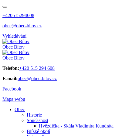
+420515294608
obec@obec-bitov.cz
Vyhledávání
Obec
Bítov
Obec
Bítov
Telefon:
+420 515 294 608
E-mail:
obec@obec-bitov.cz
Facebook
Mapa webu
Obec
Historie
Současnost
Hvězdička - Skála Vladimíra Kundráta
Blízké okolí