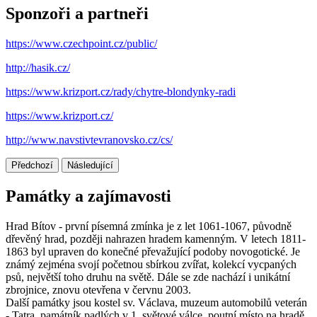
Sponzoři a partneři
https://www.czechpoint.cz/public/
http://hasik.cz/
https://www.krizport.cz/rady/chytre-blondynky-radi
https://www.krizport.cz/
http://www.navstivtevranovsko.cz/cs/
Předchozí
Následující
Památky a zajímavosti
Hrad Bítov - první písemná zmínka je z let 1061-1067, původně
dřevěný hrad, později nahrazen hradem kamenným. V letech 1811-
1863 byl upraven do konečné převažující podoby novogotické. Je
známý zejména svojí početnou sbírkou zvířat, kolekcí vycpaných
psů, největší toho druhu na světě. Dále se zde nachází i unikátní
zbrojnice, znovu otevřena v červnu 2003.
Další památky jsou kostel sv. Václava, muzeum automobilů veterán
- Tatra, památník padlých v 1. světové válce, poutní místo na hradě