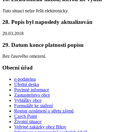
Tuto situaci nelze řešit elektronicky.
28. Popis byl naposledy aktualizován
20.03.2018
29. Datum konce platnosti popisu
Bez časového omezení.
Obecní úřad
e-podatelna
Úřední deska
Povinné informace
Zastupitelstvo obce
Vyhlášky obce
Formuláře ke stažení
Registr oznámení o střetu zájmů
Czech Point
Životní situace
Veřejné zakázky obce Bítov