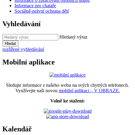
Informace o zpracování osobních údajů
Informace pro chataře
Sociálně-právní ochrana dětí
Vyhledávání
Hledaný výraz
Hledat
rozšířené vyhledávání
Mobilní aplikace
Sledujte informace z našeho webu na svých chytrých telefonech.
Využívejte naši novou
mobilní aplikaci – V OBRAZE.
Volně ke stažení:
Kalendář