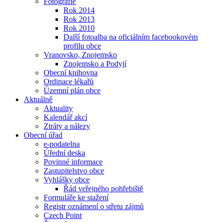
Fotografie
Rok 2014
Rok 2013
Rok 2010
Další fotoalba na oficiálním facebookovém
profilu obce
Vranovsko, Znojemsko
Znojemsko a Podyjí
Obecní knihovna
Ordinace lékařů
Územní plán obce
Aktuálně
Aktuality
Kalendář akcí
Ztráty a nálezy
Obecní úřad
e-podatelna
Úřední deska
Povinné informace
Zastupitelstvo obce
Vyhlášky obce
Řád veřejného pohřebiště
Formuláře ke stažení
Registr oznámení o střetu zájmů
Czech Point