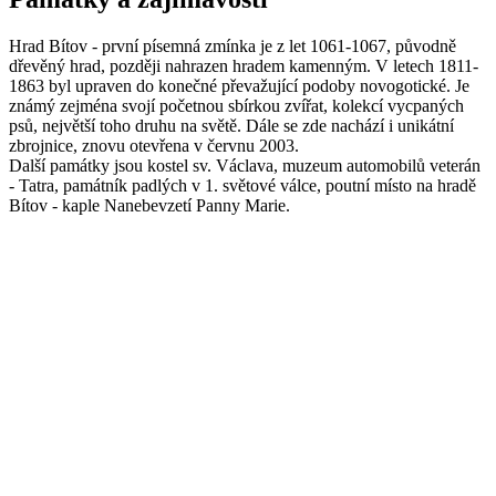
Hrad Bítov - první písemná zmínka je z let 1061-1067, původně
dřevěný hrad, později nahrazen hradem kamenným. V letech 1811-
1863 byl upraven do konečné převažující podoby novogotické. Je
známý zejména svojí početnou sbírkou zvířat, kolekcí vycpaných
psů, největší toho druhu na světě. Dále se zde nachází i unikátní
zbrojnice, znovu otevřena v červnu 2003.
Další památky jsou kostel sv. Václava, muzeum automobilů veterán
- Tatra, památník padlých v 1. světové válce, poutní místo na hradě
Bítov - kaple Nanebevzetí Panny Marie.