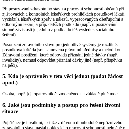
Při posuzování zdravotního stavu a pracovní schopnosti občanů při
zjišťovacích a kontrolních lékařských prohlídkách posudkoví lékaři
vychází z lékařských zpráv a nálezů, vypracovaných ošetřujícími a
odbornými lékaři, a příp. dalších podkladů (např. u posuzování
stupně závislosti je jedním z podkladů též výsledek sociálního
šetření).
Posouzení zdravotního stavu pro jednotlivé systémy je rozdílné,
posudková kritéria jsou stanovena právními předpisy a metodikou.
Zdravotní postižení, které odpovídá přiznání jedné dávky (např.
invalidity), nemusí odpovídat přiznání dávky jiné (např. příspěvku
na péči).
5. Kdo je oprávněn v této věci jednat (podat žádost
apod.)
Osoba, popř. její opatrovník či zmocněnec na základě plné moci.
6. Jaké jsou podmínky a postup pro řešení životní
situace
Pojištěnec je invalidní, jestliže z důvodu dlouhodobě nepříznivého
zdravotního stavu nastal pokles jeho pracovní schopnosti nejméně o