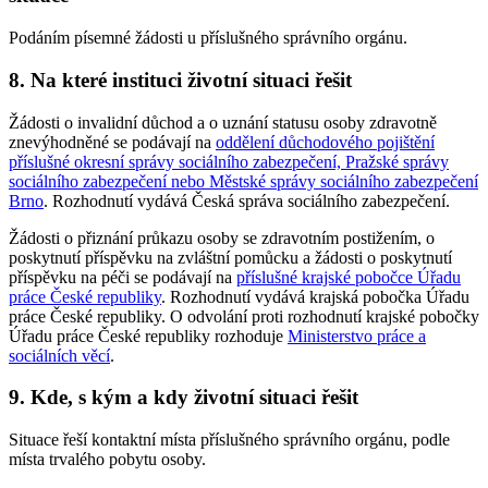
Podáním písemné žádosti u příslušného správního orgánu.
8. Na které instituci životní situaci řešit
Žádosti o invalidní důchod a o uznání statusu osoby zdravotně
znevýhodněné se podávají na
oddělení důchodového pojištění
příslušné okresní správy sociálního zabezpečení, Pražské správy
sociálního zabezpečení nebo Městské správy sociálního zabezpečení
Brno
. Rozhodnutí vydává Česká správa sociálního zabezpečení.
Žádosti o přiznání průkazu osoby se zdravotním postižením, o
poskytnutí příspěvku na zvláštní pomůcku a žádosti o poskytnutí
příspěvku na péči se podávají na
příslušné krajské pobočce Úřadu
práce České republiky
. Rozhodnutí vydává krajská pobočka Úřadu
práce České republiky. O odvolání proti rozhodnutí krajské pobočky
Úřadu práce České republiky rozhoduje
Ministerstvo práce a
sociálních věcí
.
9. Kde, s kým a kdy životní situaci řešit
Situace řeší kontaktní místa příslušného správního orgánu, podle
místa trvalého pobytu osoby.