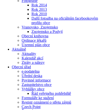
Fotografie
Rok 2014
Rok 2013
Rok 2010
Další fotoalba na oficiálním facebookovém
profilu obce
Vranovsko, Znojemsko
Znojemsko a Podyjí
Obecní knihovna
Ordinace lékařů
Územní plán obce
Aktuálně
Aktuality
Kalendář akcí
Ztráty a nálezy
Obecní úřad
e-podatelna
Úřední deska
Povinné informace
Zastupitelstvo obce
Vyhlášky obce
Řád veřejného pohřebiště
Formuláře ke stažení
Registr oznámení o střetu zájmů
Czech Point