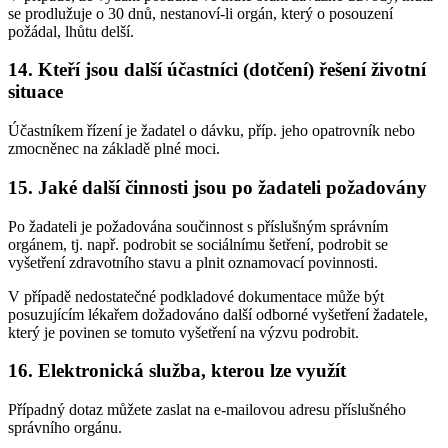
se prodlužuje o 30 dnů, nestanoví-li orgán, který o posouzení
požádal, lhůtu delší.
14. Kteří jsou další účastníci (dotčení) řešení životní
situace
Účastníkem řízení je žadatel o dávku, příp. jeho opatrovník nebo
zmocněnec na základě plné moci.
15. Jaké další činnosti jsou po žadateli požadovány
Po žadateli je požadována součinnost s příslušným správním
orgánem, tj. např. podrobit se sociálnímu šetření, podrobit se
vyšetření zdravotního stavu a plnit oznamovací povinnosti.
V případě nedostatečné podkladové dokumentace může být
posuzujícím lékařem dožadováno další odborné vyšetření žadatele,
který je povinen se tomuto vyšetření na výzvu podrobit.
16. Elektronická služba, kterou lze využít
Případný dotaz můžete zaslat na e-mailovou adresu příslušného
správního orgánu.