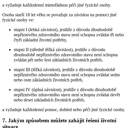
a vyžaduje každodenní mimořádnou péči jiné fyzické osoby.
Osoba starší 18 let věku se považuje za závislou na pomoci jiné
fyzické osoby ve:
stupni I (lehká závislost), jestliže z důvodu dlouhodobě
nepříznivého zdravotního stavu není schopna zvládat tři nebo
čtyři základní životní potřeby,
stupni II (středně těžká závislost), jestliže z důvodu
dlouhodobě nepříznivého zdravotního stavu není schopna
zvládat pět nebo šest základních životních potřeb,
stupni III (těžká závislost), jestliže z důvodu dlouhodobě
nepříznivého zdravotního stavu není schopna zvládat sedm
nebo osm základních životních potřeb,
stupni IV (úplná závislost), jestliže z důvodu dlouhodobě
nepříznivého zdravotního stavu není schopna zvládat devět
nebo deset základních životních potřeb,
a vyžaduje každodenní pomoc, dohled nebo péči jiné fyzické osoby.
7. Jakým způsobem můžete zahájit řešení životní
situace