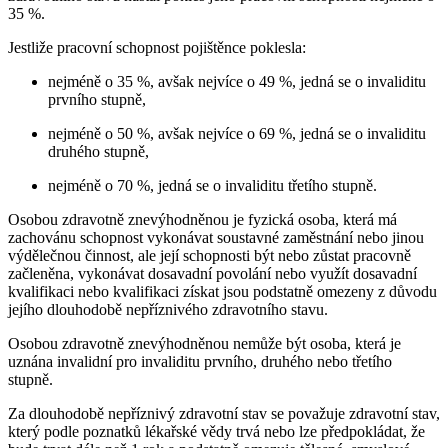
35 %.
Jestliže pracovní schopnost pojištěnce poklesla:
nejméně o 35 %, avšak nejvíce o 49 %, jedná se o invaliditu
prvního stupně,
nejméně o 50 %, avšak nejvíce o 69 %, jedná se o invaliditu
druhého stupně,
nejméně o 70 %, jedná se o invaliditu třetího stupně.
Osobou zdravotně znevýhodněnou je fyzická osoba, která má
zachovánu schopnost vykonávat soustavné zaměstnání nebo jinou
výdělečnou činnost, ale její schopnosti být nebo zůstat pracovně
začleněna, vykonávat dosavadní povolání nebo využít dosavadní
kvalifikaci nebo kvalifikaci získat jsou podstatně omezeny z důvodu
jejího dlouhodobě nepříznivého zdravotního stavu.
Osobou zdravotně znevýhodněnou nemůže být osoba, která je
uznána invalidní pro invaliditu prvního, druhého nebo třetího
stupně.
Za dlouhodobě nepříznivý zdravotní stav se považuje zdravotní stav,
který podle poznatků lékařské vědy trvá nebo lze předpokládat, že