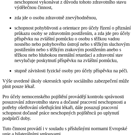
neschopnost vykonávat z důvodu tohoto zdravotního stavu
výdělečnou činnost,
zda jde o osobu zdravotně znevýhodněnou,
schopnost pohyblivosti a orientace pro účely řízení o přiznání
průkazu osoby se zdravotním postižením, a zda jde pro účely
příspěvku na zvláštní pomůcku o osobu s těžkou vadou
nosného nebo pohybového ústrojí nebo s těžkým sluchovým
postižením nebo s těžkým zrakovým postižením anebo s
těžkou nebo hlubokou mentální retardací a zdravotní stav
nevylučuje poskytnutí příspěvku na zvláštní pomůcku,
stupně závislosti fyzické osoby pro účely příspěvku na péči.
Výše uvedené úkoly okresních správ sociálního zabezpečení může
plnit pouze lékař.
Pro účely nemocenského pojištění provádějí kontrolu správnosti
posuzování zdravotního stavu a dočasné pracovní neschopnosti a
potřeby ošetřování ošetřujícími lékaři, dále posuzují pracovní
schopnost dočasně práce neschopných pojištěnců po uplynutí
podpůrčí doby.
Tuto činnost provádí i v souladu s příslušnými normami Evropské
unie a bilaterálními smlouvami.