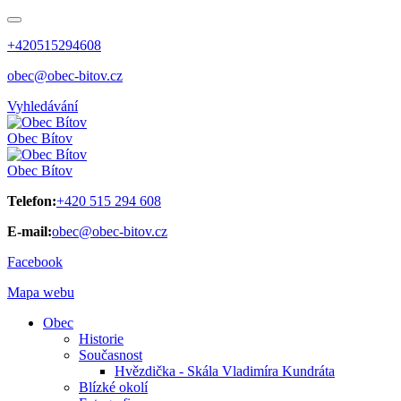
+420515294608
obec@obec-bitov.cz
Vyhledávání
Obec
Bítov
Obec
Bítov
Telefon:
+420 515 294 608
E-mail:
obec@obec-bitov.cz
Facebook
Mapa webu
Obec
Historie
Současnost
Hvězdička - Skála Vladimíra Kundráta
Blízké okolí