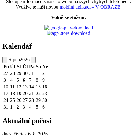
Sledujte informace z našeho webu na svých chytrých telefonech.
Využívejte naši novou
mobilní aplikaci – V OBRAZE.
Volně ke stažení:
Kalendář
Srpen
2026
Po
Út
St
Čt
Pá
So
Ne
27
28
29
30
31
1
2
3
4
5
6
7
8
9
10
11
12
13
14
15
16
17
18
19
20
21
22
23
24
25
26
27
28
29
30
31
1
2
3
4
5
6
Aktuální počasí
dnes, čtvrtek 6. 8. 2026