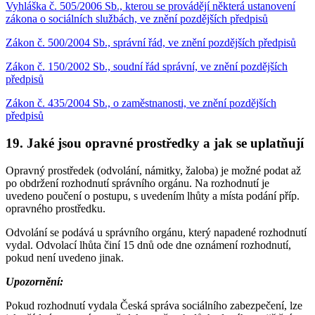
Vyhláška č. 505/2006 Sb., kterou se provádějí některá ustanovení
zákona o sociálních službách, ve znění pozdějších předpisů
Zákon č. 500/2004 Sb., správní řád, ve znění pozdějších předpisů
Zákon č. 150/2002 Sb., soudní řád správní, ve znění pozdějších
předpisů
Zákon č. 435/2004 Sb., o zaměstnanosti, ve znění pozdějších
předpisů
19. Jaké jsou opravné prostředky a jak se uplatňují
Opravný prostředek (odvolání, námitky, žaloba) je možné podat až
po obdržení rozhodnutí správního orgánu. Na rozhodnutí je
uvedeno poučení o postupu, s uvedením lhůty a místa podání příp.
opravného prostředku.
Odvolání se podává u správního orgánu, který napadené rozhodnutí
vydal. Odvolací lhůta činí 15 dnů ode dne oznámení rozhodnutí,
pokud není uvedeno jinak.
Upozornění:
Pokud rozhodnutí vydala Česká správa sociálního zabezpečení, lze