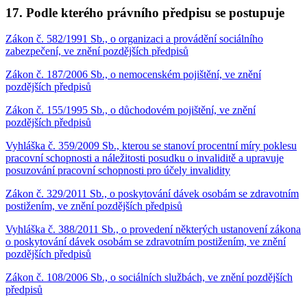
17. Podle kterého právního předpisu se postupuje
Zákon č. 582/1991 Sb., o organizaci a provádění sociálního
zabezpečení, ve znění pozdějších předpisů
Zákon č. 187/2006 Sb., o nemocenském pojištění, ve znění
pozdějších předpisů
Zákon č. 155/1995 Sb., o důchodovém pojištění, ve znění
pozdějších předpisů
Vyhláška č. 359/2009 Sb., kterou se stanoví procentní míry poklesu
pracovní schopnosti a náležitosti posudku o invaliditě a upravuje
posuzování pracovní schopnosti pro účely invalidity
Zákon č. 329/2011 Sb., o poskytování dávek osobám se zdravotním
postižením, ve znění pozdějších předpisů
Vyhláška č. 388/2011 Sb., o provedení některých ustanovení zákona
o poskytování dávek osobám se zdravotním postižením, ve znění
pozdějších předpisů
Zákon č. 108/2006 Sb., o sociálních službách, ve znění pozdějších
předpisů