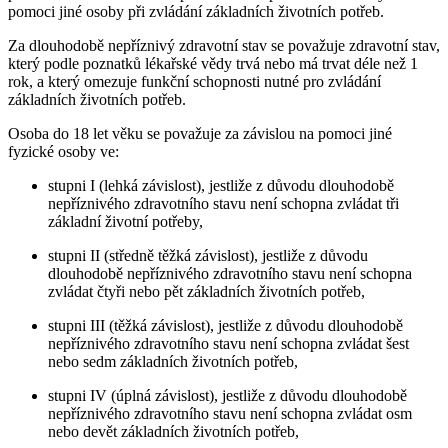
pomoci jiné osoby při zvládání základních životních potřeb.
Za dlouhodobě nepříznivý zdravotní stav se považuje zdravotní stav,
který podle poznatků lékařské vědy trvá nebo má trvat déle než 1
rok, a který omezuje funkční schopnosti nutné pro zvládání
základních životních potřeb.
Osoba do 18 let věku se považuje za závislou na pomoci jiné
fyzické osoby ve:
stupni I (lehká závislost), jestliže z důvodu dlouhodobě
nepříznivého zdravotního stavu není schopna zvládat tři
základní životní potřeby,
stupni II (středně těžká závislost), jestliže z důvodu
dlouhodobě nepříznivého zdravotního stavu není schopna
zvládat čtyři nebo pět základních životních potřeb,
stupni III (těžká závislost), jestliže z důvodu dlouhodobě
nepříznivého zdravotního stavu není schopna zvládat šest
nebo sedm základních životních potřeb,
stupni IV (úplná závislost), jestliže z důvodu dlouhodobě
nepříznivého zdravotního stavu není schopna zvládat osm
nebo devět základních životních potřeb,