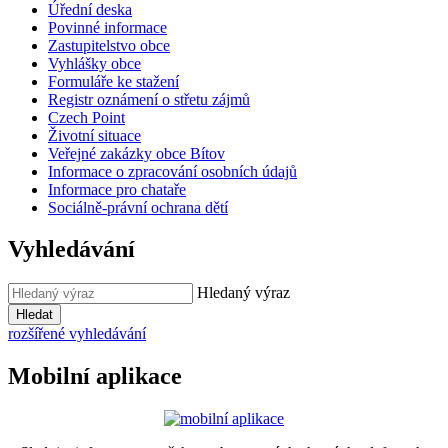
Úřední deska
Povinné informace
Zastupitelstvo obce
Vyhlášky obce
Formuláře ke stažení
Registr oznámení o střetu zájmů
Czech Point
Životní situace
Veřejné zakázky obce Bítov
Informace o zpracování osobních údajů
Informace pro chataře
Sociálně-právní ochrana dětí
Vyhledávání
Hledaný výraz
Hledat
rozšířené vyhledávání
Mobilní aplikace