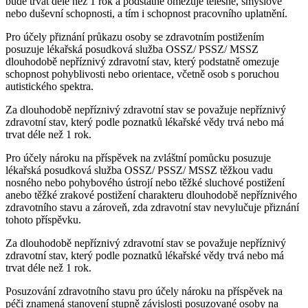
bude trvat déle než 1 rok a podstatně omezuje tělesné, smyslové
nebo duševní schopnosti, a tím i schopnost pracovního uplatnění.
Pro účely přiznání průkazu osoby se zdravotním postižením
posuzuje lékařská posudková služba OSSZ/ PSSZ/ MSSZ
dlouhodobě nepříznivý zdravotní stav, který podstatně omezuje
schopnost pohyblivosti nebo orientace, včetně osob s poruchou
autistického spektra.
Za dlouhodobě nepříznivý zdravotní stav se považuje nepříznivý
zdravotní stav, který podle poznatků lékařské vědy trvá nebo má
trvat déle než 1 rok.
Pro účely nároku na příspěvek na zvláštní pomůcku posuzuje
lékařská posudková služba OSSZ/ PSSZ/ MSSZ těžkou vadu
nosného nebo pohybového ústrojí nebo těžké sluchové postižení
anebo těžké zrakové postižení charakteru dlouhodobě nepříznivého
zdravotního stavu a zároveň, zda zdravotní stav nevylučuje přiznání
tohoto příspěvku.
Za dlouhodobě nepříznivý zdravotní stav se považuje nepříznivý
zdravotní stav, který podle poznatků lékařské vědy trvá nebo má
trvat déle než 1 rok.
Posuzování zdravotního stavu pro účely nároku na příspěvek na
péči znamená stanovení stupně závislosti posuzované osoby na