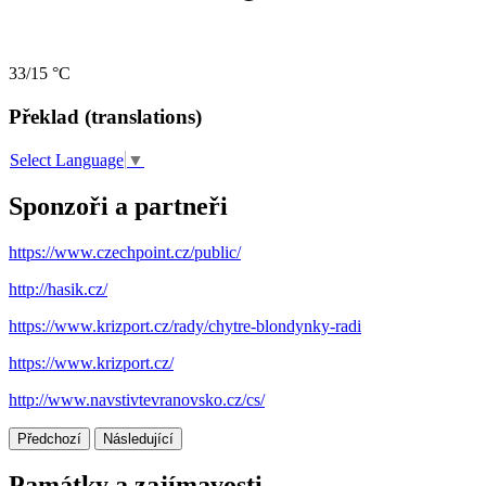
33/15 °C
Překlad (translations)
Select Language
▼
Sponzoři a partneři
https://www.czechpoint.cz/public/
http://hasik.cz/
https://www.krizport.cz/rady/chytre-blondynky-radi
https://www.krizport.cz/
http://www.navstivtevranovsko.cz/cs/
Předchozí
Následující
Památky a zajímavosti