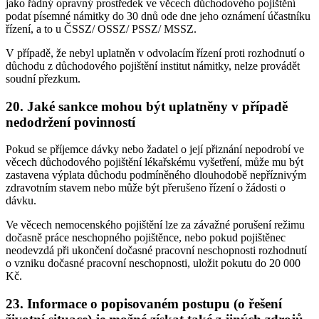
jako řádný opravný prostředek ve věcech důchodového pojištění
podat písemné námitky do 30 dnů ode dne jeho oznámení účastníku
řízení, a to u ČSSZ/ OSSZ/ PSSZ/ MSSZ.
V případě, že nebyl uplatněn v odvolacím řízení proti rozhodnutí o
důchodu z důchodového pojištění institut námitky, nelze provádět
soudní přezkum.
20. Jaké sankce mohou být uplatněny v případě
nedodržení povinností
Pokud se příjemce dávky nebo žadatel o její přiznání nepodrobí ve
věcech důchodového pojištění lékařskému vyšetření, může mu být
zastavena výplata důchodu podmíněného dlouhodobě nepříznivým
zdravotním stavem nebo může být přerušeno řízení o žádosti o
dávku.
Ve věcech nemocenského pojištění lze za závažné porušení režimu
dočasně práce neschopného pojištěnce, nebo pokud pojištěnec
neodevzdá při ukončení dočasné pracovní neschopnosti rozhodnutí
o vzniku dočasné pracovní neschopnosti, uložit pokutu do 20 000
Kč.
23. Informace o popisovaném postupu (o řešení