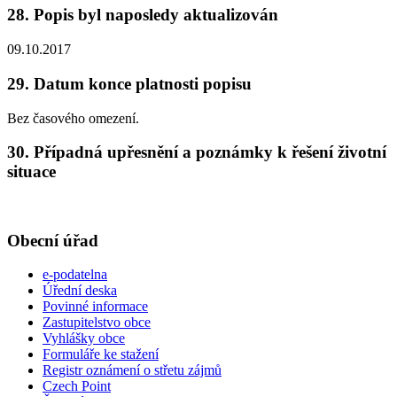
28. Popis byl naposledy aktualizován
09.10.2017
29. Datum konce platnosti popisu
Bez časového omezení.
30. Případná upřesnění a poznámky k řešení životní
situace
Obecní úřad
e-podatelna
Úřední deska
Povinné informace
Zastupitelstvo obce
Vyhlášky obce
Formuláře ke stažení
Registr oznámení o střetu zájmů
Czech Point