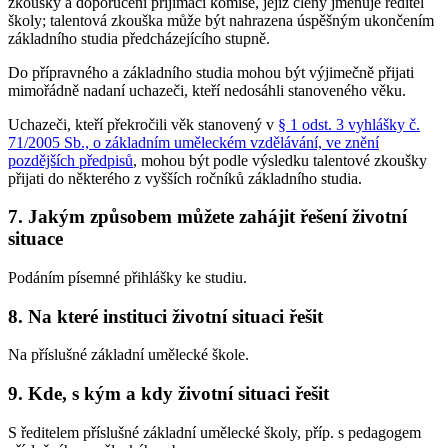
zkoušky a doporučení přijímací komise, jejíž členy jmenuje ředitel
školy; talentová zkouška může být nahrazena úspěšným ukončením
základního studia předcházejícího stupně.
Do přípravného a základního studia mohou být výjimečně přijati
mimořádně nadaní uchazeči, kteří nedosáhli stanoveného věku.
Uchazeči, kteří překročili věk stanovený v
§ 1 odst. 3 vyhlášky č.
71/2005 Sb., o základním uměleckém vzdělávání, ve znění
pozdějších předpisů
, mohou být podle výsledku talentové zkoušky
přijati do některého z vyšších ročníků základního studia.
7. Jakým způsobem můžete zahájit řešení životní
situace
Podáním písemné přihlášky ke studiu.
8. Na které instituci životní situaci řešit
Na příslušné základní umělecké škole.
9. Kde, s kým a kdy životní situaci řešit
S ředitelem příslušné základní umělecké školy, příp. s pedagogem