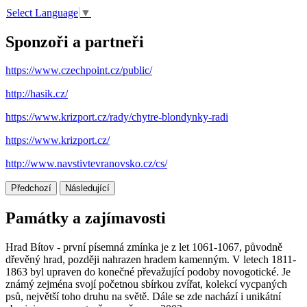
Select Language
▼
Sponzoři a partneři
https://www.czechpoint.cz/public/
http://hasik.cz/
https://www.krizport.cz/rady/chytre-blondynky-radi
https://www.krizport.cz/
http://www.navstivtevranovsko.cz/cs/
Předchozí
Následující
Památky a zajímavosti
Hrad Bítov - první písemná zmínka je z let 1061-1067, původně
dřevěný hrad, později nahrazen hradem kamenným. V letech 1811-
1863 byl upraven do konečné převažující podoby novogotické. Je
známý zejména svojí početnou sbírkou zvířat, kolekcí vycpaných
psů, největší toho druhu na světě. Dále se zde nachází i unikátní