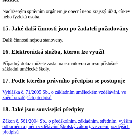
Nadřízeným správním orgánem je obecní nebo krajský úřad, církev
nebo fyzická osoba.
15. Jaké další činnosti jsou po žadateli požadovány
Další činnosti nejsou stanoveny.
16. Elektronická služba, kterou lze využít
Případný dotaz můžete zaslat na e-mailovou adresu příslušné
základní umělecké školy.
17. Podle kterého právního předpisu se postupuje
Vyhláška č. 71/2005 Sb., o základním uměleckém vzdělávání, ve
znění pozdějších předpisů
18. Jaké jsou související předpisy
Zákon č. 561/2004 Sb., o předškolním, základním, středním, vyšším
odborném a jiném vzdělávání (školský zákon), ve znění pozdějších
předpisů