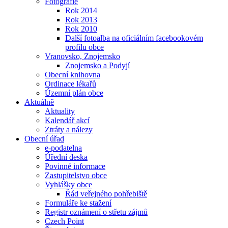
Fotografie
Rok 2014
Rok 2013
Rok 2010
Další fotoalba na oficiálním facebookovém
profilu obce
Vranovsko, Znojemsko
Znojemsko a Podyjí
Obecní knihovna
Ordinace lékařů
Územní plán obce
Aktuálně
Aktuality
Kalendář akcí
Ztráty a nálezy
Obecní úřad
e-podatelna
Úřední deska
Povinné informace
Zastupitelstvo obce
Vyhlášky obce
Řád veřejného pohřebiště
Formuláře ke stažení
Registr oznámení o střetu zájmů
Czech Point