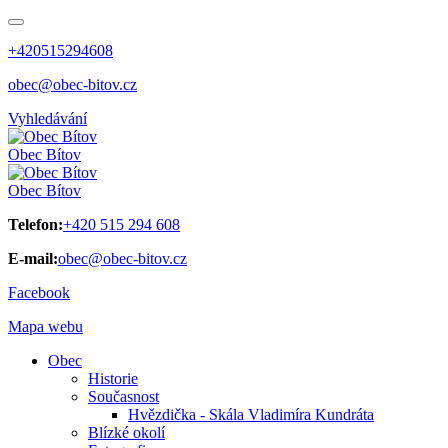
+420515294608
obec@obec-bitov.cz
Vyhledávání
Obec
Bítov
Obec
Bítov
Telefon:
+420 515 294 608
E-mail:
obec@obec-bitov.cz
Facebook
Mapa webu
Obec
Historie
Současnost
Hvězdička - Skála Vladimíra Kundráta
Blízké okolí