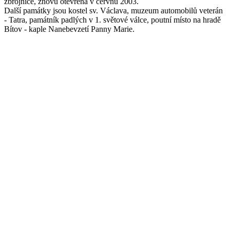
zbrojnice, znovu otevřena v červnu 2003.
Další památky jsou kostel sv. Václava, muzeum automobilů veterán
- Tatra, památník padlých v 1. světové válce, poutní místo na hradě
Bítov - kaple Nanebevzetí Panny Marie.