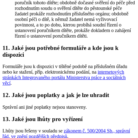
poručník tohoto dítěte; obdobně dočasné svěření do péče před
rozhodnutím soudu o svěření dítěte do pěstounské péče
žadatel prokáže rozhodnutím příslušného orgánu; obdobně
osobní péči o dítě, k němuž žadatel nemá vyživovací
povinnost, a to po dobu, kterou probíhá soudní řízení o
ustanovení poručníkem dítěte, prokáže dokladem o zahájení
řízení o ustanovení poručníkem dítěti.
11. Jaké jsou potřebné formuláře a kde jsou k
dispozici
Formuláře jsou k dispozici v tištěné podobě na příslušném úřadu
nebo ke stažení, příp. elektronickému podání, na
internetových
stránkách Integrovaného portálu Ministerstva práce a sociálních
věcí
.
12. Jaké jsou poplatky a jak je lze uhradit
Správní ani jiné poplatky nejsou stanoveny.
13. Jaké jsou lhůty pro vyřízení
Lhůty jsou řešeny v souladu se
zákonem č. 500/2004 Sb., správní
řád, ve znění pozdějších předpisů
.