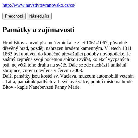
http://www.navstivtevranovsko.cz/cs/
Předchozí
Následující
Památky a zajímavosti
Hrad Bítov - první písemná zmínka je z let 1061-1067, původně
dřevěný hrad, později nahrazen hradem kamenným. V letech 1811-
1863 byl upraven do konečné převažující podoby novogotické. Je
známý zejména svojí početnou sbírkou zvířat, kolekcí vycpaných
psů, největší toho druhu na světě. Dále se zde nachází i unikátní
zbrojnice, znovu otevřena v červnu 2003.
Další památky jsou kostel sv. Václava, muzeum automobilů veterán
- Tatra, památník padlých v 1. světové válce, poutní místo na hradě
Bítov - kaple Nanebevzetí Panny Marie.