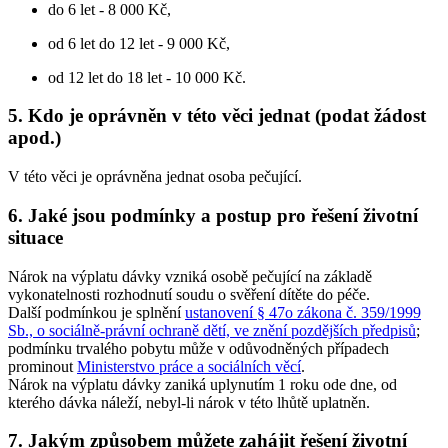
do 6 let - 8 000 Kč,
od 6 let do 12 let - 9 000 Kč,
od 12 let do 18 let - 10 000 Kč.
5. Kdo je oprávněn v této věci jednat (podat žádost
apod.)
V této věci je oprávněna jednat osoba pečující.
6. Jaké jsou podmínky a postup pro řešení životní
situace
Nárok na výplatu dávky vzniká osobě pečující na základě
vykonatelnosti rozhodnutí soudu o svěření dítěte do péče.
Další podmínkou je splnění
ustanovení § 47o zákona č. 359/1999
Sb., o sociálně-právní ochraně dětí, ve znění pozdějších předpisů
;
podmínku trvalého pobytu může v odůvodněných případech
prominout
Ministerstvo práce a sociálních věcí
.
Nárok na výplatu dávky zaniká uplynutím 1 roku ode dne, od
kterého dávka náleží, nebyl-li nárok v této lhůtě uplatněn.
7. Jakým způsobem můžete zahájit řešení životní