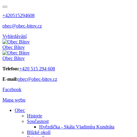
+420515294608
obec@obec-bitov.cz
Vyhledávání
Obec
Bítov
Obec
Bítov
Telefon:
+420 515 294 608
E-mail:
obec@obec-bitov.cz
Facebook
Mapa webu
Obec
Historie
Současnost
Hvězdička - Skála Vladimíra Kundráta
Blízké okolí