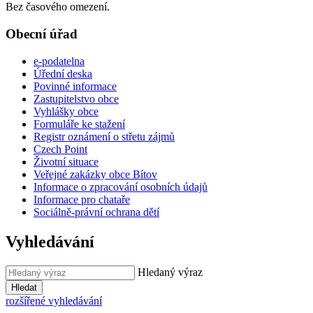
Bez časového omezení.
Obecní úřad
e-podatelna
Úřední deska
Povinné informace
Zastupitelstvo obce
Vyhlášky obce
Formuláře ke stažení
Registr oznámení o střetu zájmů
Czech Point
Životní situace
Veřejné zakázky obce Bítov
Informace o zpracování osobních údajů
Informace pro chataře
Sociálně-právní ochrana dětí
Vyhledávání
Hledaný výraz
Hledat
rozšířené vyhledávání