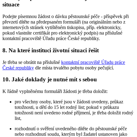
situace
Podejte písemnou žádost o dávku pěstounské péče - příspěvek při
převzetí dítěte na předepsaném formuláři (na originálním nebo z
internetových stránek vytištěném tiskopisu, příp. elektronicky,
pokud vlastníte certifikát pro elektronický podpis) na příslušné
kontaktní pracoviště Úřadu práce České republiky.
8. Na které instituci životní situaci řešit
Je třeba se obrátit na příslušné
kontaktní pracoviště Úřadu práce
České republiky
dle místa trvalého pobytu osoby pečující.
10. Jaké doklady je nutné mít s sebou
K řádně vyplněnému formuláři žádosti je třeba doložit:
pro všechny osoby, které jsou v žádosti uvedeny, průkaz
totožnosti, u dětí do 15 let rodný list; pokud v průkazu
totožnosti není uvedeno rodné příjmení, je třeba doložit rodný
list,
rozhodnutí o svěření uvedeného dítěte do pěstounské péče
nebo rozhodnutí soudu, kterým byl žadatel ustanoven jako