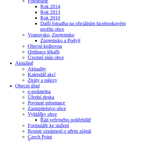
Fotografie
Rok 2014
Rok 2013
Rok 2010
Další fotoalba na oficiálním facebookovém
profilu obce
Vranovsko, Znojemsko
Znojemsko a Podyjí
Obecní knihovna
Ordinace lékařů
Územní plán obce
Aktuálně
Aktuality
Kalendář akcí
Ztráty a nálezy
Obecní úřad
e-podatelna
Úřední deska
Povinné informace
Zastupitelstvo obce
Vyhlášky obce
Řád veřejného pohřebiště
Formuláře ke stažení
Registr oznámení o střetu zájmů
Czech Point