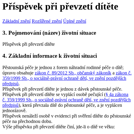
Příspěvek při převzetí dítěte
Základní znění
Rozšířené znění
Úplné znění
3. Pojmenování (název) životní situace
Příspěvek při převzetí dítěte
4. Základní informace k životní situaci
Pěstounská péče je jednou z forem náhradní rodinné péče o dítě;
úpravu obsahuje
zákon č. 89/2012 Sb., občanský zákoník
a
zákon č.
359/1999 Sb., o sociálně-právní ochraně dětí, ve znění pozdějších
předpisů
.
Příspěvek při převzetí dítěte je jednou z dávek pěstounské péče.
Příspěvek při převzetí dítěte se vyplácí osobě pečující (
§ 4a zákona
č. 359/1999 Sb., o sociálně-právní ochraně dětí, ve znění pozdějších
předpisů
), která převzala dítě do pěstounské péče, a je vyplácen
jednorázově.
Příspěvek nenáleží osobě v evidenci při svěření dítěte do pěstounské
péče na přechodnou dobu.
Výše příspěvku při převzetí dítěte činí, jde-li o dítě ve věku: