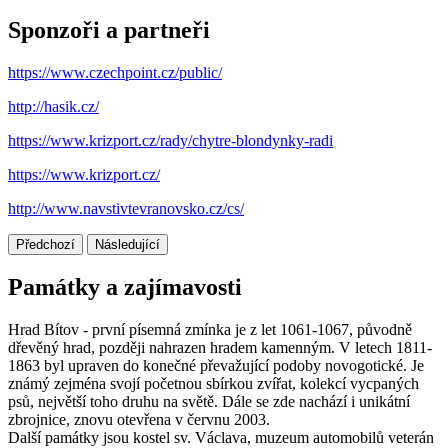
Sponzoři a partneři
https://www.czechpoint.cz/public/
http://hasik.cz/
https://www.krizport.cz/rady/chytre-blondynky-radi
https://www.krizport.cz/
http://www.navstivtevranovsko.cz/cs/
Předchozí
Následující
Památky a zajímavosti
Hrad Bítov - první písemná zmínka je z let 1061-1067, původně
dřevěný hrad, později nahrazen hradem kamenným. V letech 1811-
1863 byl upraven do konečné převažující podoby novogotické. Je
známý zejména svojí početnou sbírkou zvířat, kolekcí vycpaných
psů, největší toho druhu na světě. Dále se zde nachází i unikátní
zbrojnice, znovu otevřena v červnu 2003.
Další památky jsou kostel sv. Václava, muzeum automobilů veterán