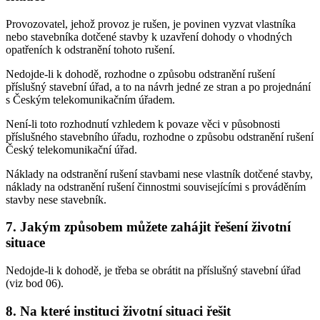
Provozovatel, jehož provoz je rušen, je povinen vyzvat vlastníka
nebo stavebníka dotčené stavby k uzavření dohody o vhodných
opatřeních k odstranění tohoto rušení.
Nedojde-li k dohodě, rozhodne o způsobu odstranění rušení
příslušný stavební úřad, a to na návrh jedné ze stran a po projednání
s Českým telekomunikačním úřadem.
Není-li toto rozhodnutí vzhledem k povaze věci v působnosti
příslušného stavebního úřadu, rozhodne o způsobu odstranění rušení
Český telekomunikační úřad.
Náklady na odstranění rušení stavbami nese vlastník dotčené stavby,
náklady na odstranění rušení činnostmi souvisejícími s prováděním
stavby nese stavebník.
7. Jakým způsobem můžete zahájit řešení životní
situace
Nedojde-li k dohodě, je třeba se obrátit na příslušný stavební úřad
(viz bod 06).
8. Na které instituci životní situaci řešit