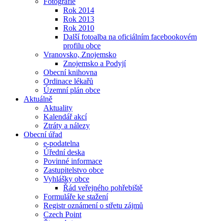
Fotografie
Rok 2014
Rok 2013
Rok 2010
Další fotoalba na oficiálním facebookovém
profilu obce
Vranovsko, Znojemsko
Znojemsko a Podyjí
Obecní knihovna
Ordinace lékařů
Územní plán obce
Aktuálně
Aktuality
Kalendář akcí
Ztráty a nálezy
Obecní úřad
e-podatelna
Úřední deska
Povinné informace
Zastupitelstvo obce
Vyhlášky obce
Řád veřejného pohřebiště
Formuláře ke stažení
Registr oznámení o střetu zájmů
Czech Point