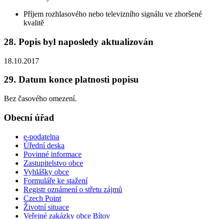
Příjem rozhlasového nebo televizního signálu ve zhoršené
kvalitě
28. Popis byl naposledy aktualizován
18.10.2017
29. Datum konce platnosti popisu
Bez časového omezení.
Obecní úřad
e-podatelna
Úřední deska
Povinné informace
Zastupitelstvo obce
Vyhlášky obce
Formuláře ke stažení
Registr oznámení o střetu zájmů
Czech Point
Životní situace
Veřejné zakázky obce Bítov