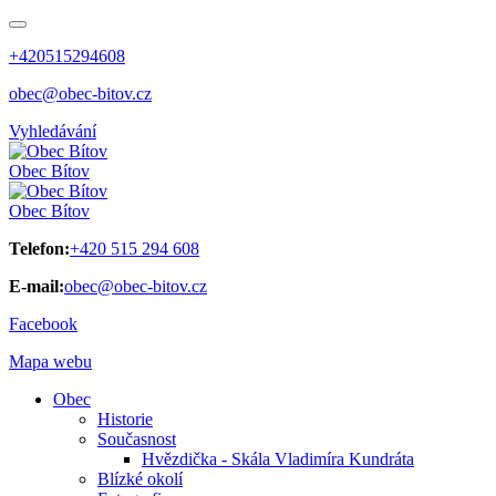
+420515294608
obec@obec-bitov.cz
Vyhledávání
Obec
Bítov
Obec
Bítov
Telefon:
+420 515 294 608
E-mail:
obec@obec-bitov.cz
Facebook
Mapa webu
Obec
Historie
Současnost
Hvězdička - Skála Vladimíra Kundráta
Blízké okolí