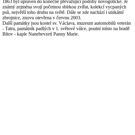
1863 byl upraven do konečné převažující podoby novogotické. Je
známý zejména svojí početnou sbírkou zvířat, kolekcí vycpaných
psů, největší toho druhu na světě. Dále se zde nachází i unikátní
zbrojnice, znovu otevřena v červnu 2003.
Další památky jsou kostel sv. Václava, muzeum automobilů veterán
- Tatra, památník padlých v 1. světové válce, poutní místo na hradě
Bítov - kaple Nanebevzetí Panny Marie.