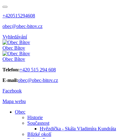
+420515294608
obec@obec-bitov.cz
Vyhledávání
Obec
Bítov
Obec
Bítov
Telefon:
+420 515 294 608
E-mail:
obec@obec-bitov.cz
Facebook
Mapa webu
Obec
Historie
Současnost
Hvězdička - Skála Vladimíra Kundráta
Blízké okolí