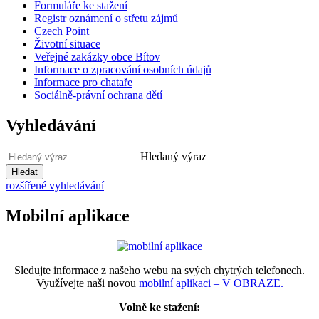
Formuláře ke stažení
Registr oznámení o střetu zájmů
Czech Point
Životní situace
Veřejné zakázky obce Bítov
Informace o zpracování osobních údajů
Informace pro chataře
Sociálně-právní ochrana dětí
Vyhledávání
Hledaný výraz
Hledat
rozšířené vyhledávání
Mobilní aplikace
Sledujte informace z našeho webu na svých chytrých telefonech.
Využívejte naši novou
mobilní aplikaci – V OBRAZE.
Volně ke stažení: