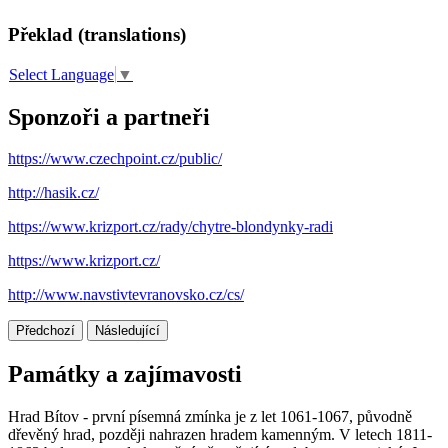
Překlad (translations)
Select Language
▼
Sponzoři a partneři
https://www.czechpoint.cz/public/
http://hasik.cz/
https://www.krizport.cz/rady/chytre-blondynky-radi
https://www.krizport.cz/
http://www.navstivtevranovsko.cz/cs/
Předchozí
Následující
Památky a zajímavosti
Hrad Bítov - první písemná zmínka je z let 1061-1067, původně
dřevěný hrad, později nahrazen hradem kamenným. V letech 1811-