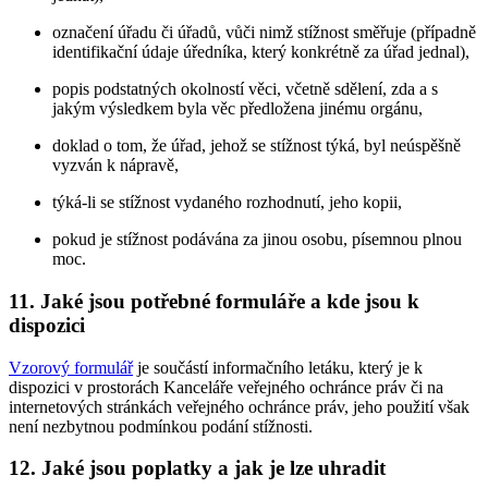
označení úřadu či úřadů, vůči nimž stížnost směřuje (případně
identifikační údaje úředníka, který konkrétně za úřad jednal),
popis podstatných okolností věci, včetně sdělení, zda a s
jakým výsledkem byla věc předložena jinému orgánu,
doklad o tom, že úřad, jehož se stížnost týká, byl neúspěšně
vyzván k nápravě,
týká-li se stížnost vydaného rozhodnutí, jeho kopii,
pokud je stížnost podávána za jinou osobu, písemnou plnou
moc.
11. Jaké jsou potřebné formuláře a kde jsou k
dispozici
Vzorový formulář
je součástí informačního letáku, který je k
dispozici v prostorách Kanceláře veřejného ochránce práv či na
internetových stránkách veřejného ochránce práv, jeho použití však
není nezbytnou podmínkou podání stížnosti.
12. Jaké jsou poplatky a jak je lze uhradit