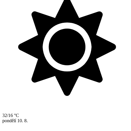
32/16 °C
pondělí
10. 8.