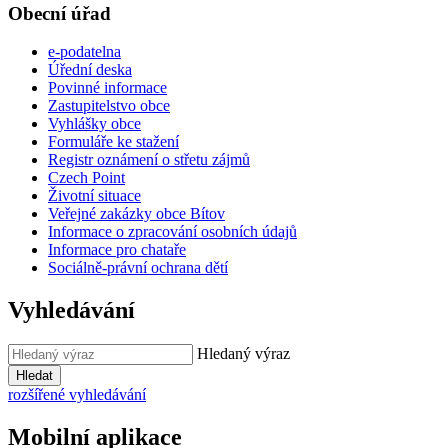
Obecní úřad
e-podatelna
Úřední deska
Povinné informace
Zastupitelstvo obce
Vyhlášky obce
Formuláře ke stažení
Registr oznámení o střetu zájmů
Czech Point
Životní situace
Veřejné zakázky obce Bítov
Informace o zpracování osobních údajů
Informace pro chataře
Sociálně-právní ochrana dětí
Vyhledávání
Hledaný výraz
Hledat
rozšířené vyhledávání
Mobilní aplikace