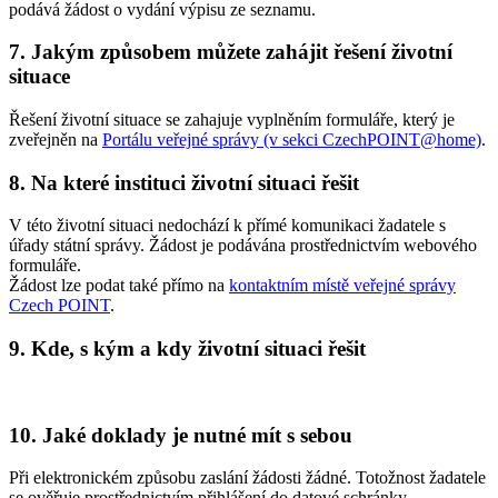
podává žádost o vydání výpisu ze seznamu.
7. Jakým způsobem můžete zahájit řešení životní
situace
Řešení životní situace se zahajuje vyplněním formuláře, který je
zveřejněn na
Portálu veřejné správy (v sekci CzechPOINT@home)
.
8. Na které instituci životní situaci řešit
V této životní situaci nedochází k přímé komunikaci žadatele s
úřady státní správy. Žádost je podávána prostřednictvím webového
formuláře.
Žádost lze podat také přímo na
kontaktním místě veřejné správy
Czech POINT
.
9. Kde, s kým a kdy životní situaci řešit
10. Jaké doklady je nutné mít s sebou
Při elektronickém způsobu zaslání žádosti žádné. Totožnost žadatele
se ověřuje prostřednictvím přihlášení do datové schránky.