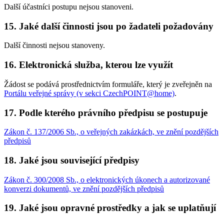
Další účastníci postupu nejsou stanoveni.
15. Jaké další činnosti jsou po žadateli požadovány
Další činnosti nejsou stanoveny.
16. Elektronická služba, kterou lze využít
Žádost se podává prostřednictvím formuláře, který je zveřejněn na
Portálu veřejné správy (v sekci CzechPOINT@home)
.
17. Podle kterého právního předpisu se postupuje
Zákon č. 137/2006 Sb., o veřejných zakázkách, ve znění pozdějších
předpisů
18. Jaké jsou související předpisy
Zákon č. 300/2008 Sb., o elektronických úkonech a autorizované
konverzi dokumentů, ve znění pozdějších předpisů
19. Jaké jsou opravné prostředky a jak se uplatňují