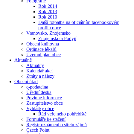
Fotografie
Rok 2014
Rok 2013
Rok 2010
Další fotoalba na oficiálním facebookovém
profilu obce
Vranovsko, Znojemsko
Znojemsko a Podyjí
Obecní knihovna
Ordinace lékařů
Územní plán obce
Aktuálně
Aktuality
Kalendář akcí
Ztráty a nálezy
Obecní úřad
e-podatelna
Úřední deska
Povinné informace
Zastupitelstvo obce
Vyhlášky obce
Řád veřejného pohřebiště
Formuláře ke stažení
Registr oznámení o střetu zájmů
Czech Point