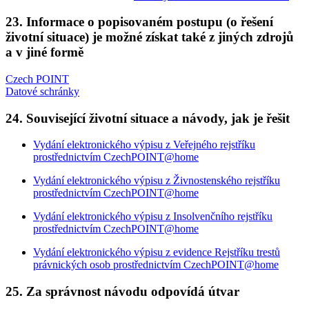
23. Informace o popisovaném postupu (o řešení
životní situace) je možné získat také z jiných zdrojů
a v jiné formě
Czech POINT
Datové schránky
24. Související životní situace a návody, jak je řešit
Vydání elektronického výpisu z Veřejného rejstříku
prostřednictvím CzechPOINT@home
Vydání elektronického výpisu z Živnostenského rejstříku
prostřednictvím CzechPOINT@home
Vydání elektronického výpisu z Insolvenčního rejstříku
prostřednictvím CzechPOINT@home
Vydání elektronického výpisu z evidence Rejstříku trestů
právnických osob prostřednictvím CzechPOINT@home
25. Za správnost návodu odpovídá útvar