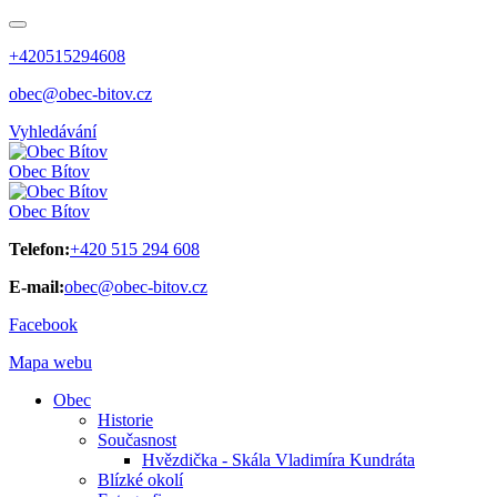
+420515294608
obec@obec-bitov.cz
Vyhledávání
Obec
Bítov
Obec
Bítov
Telefon:
+420 515 294 608
E-mail:
obec@obec-bitov.cz
Facebook
Mapa webu
Obec
Historie
Současnost
Hvězdička - Skála Vladimíra Kundráta
Blízké okolí