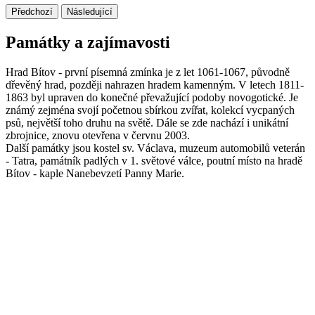
Předchozí
Následující
Památky a zajímavosti
Hrad Bítov - první písemná zmínka je z let 1061-1067, původně
dřevěný hrad, později nahrazen hradem kamenným. V letech 1811-
1863 byl upraven do konečné převažující podoby novogotické. Je
známý zejména svojí početnou sbírkou zvířat, kolekcí vycpaných
psů, největší toho druhu na světě. Dále se zde nachází i unikátní
zbrojnice, znovu otevřena v červnu 2003.
Další památky jsou kostel sv. Václava, muzeum automobilů veterán
- Tatra, památník padlých v 1. světové válce, poutní místo na hradě
Bítov - kaple Nanebevzetí Panny Marie.