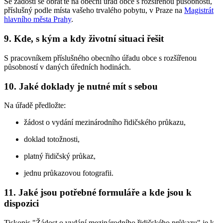
Se žádostí se obraťte na obecní úřad obce s rozšířenou působností,
příslušný podle místa vašeho trvalého pobytu, v Praze na
Magistrát
hlavního města Prahy
.
9. Kde, s kým a kdy životní situaci řešit
S pracovníkem příslušného obecního úřadu obce s rozšířenou
působností v daných úředních hodinách.
10. Jaké doklady je nutné mít s sebou
Na úřadě předložte:
žádost o vydání mezinárodního řidičského průkazu,
doklad totožnosti,
platný řidičský průkaz,
jednu průkazovou fotografii.
11. Jaké jsou potřebné formuláře a kde jsou k
dispozici
Tiskopis "Žádost o vydání mezinárodního řidičského průkazu" je k