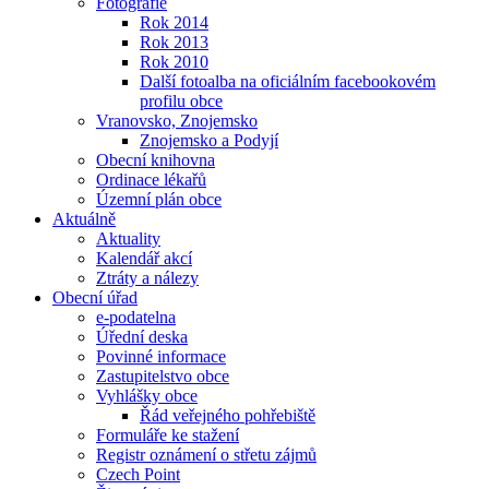
Fotografie
Rok 2014
Rok 2013
Rok 2010
Další fotoalba na oficiálním facebookovém
profilu obce
Vranovsko, Znojemsko
Znojemsko a Podyjí
Obecní knihovna
Ordinace lékařů
Územní plán obce
Aktuálně
Aktuality
Kalendář akcí
Ztráty a nálezy
Obecní úřad
e-podatelna
Úřední deska
Povinné informace
Zastupitelstvo obce
Vyhlášky obce
Řád veřejného pohřebiště
Formuláře ke stažení
Registr oznámení o střetu zájmů
Czech Point