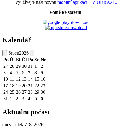
Využívejte naši novou
mobilní aplikaci – V OBRAZE.
Volně ke stažení:
Kalendář
Srpen
2026
Po
Út
St
Čt
Pá
So
Ne
27
28
29
30
31
1
2
3
4
5
6
7
8
9
10
11
12
13
14
15
16
17
18
19
20
21
22
23
24
25
26
27
28
29
30
31
1
2
3
4
5
6
Aktuální počasí
dnes, pátek 7. 8. 2026