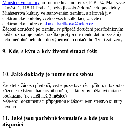
Ministerstvo kultury
, odbor médií a audiovize, P. B. 74, Maltézské
náměstí 1, 118 11 Praha 1, nebo ji osobně doručte do podatelny
Ministerstva kultury ve stanoveném termínu, a zároveň ji v
elektronické podobě, včetně všech kalkulací, zašlete na
elektronickou adresu:
blanka.bartikova@mkcr.cz
.
Žádosti doručené po termínu (v případě doručení prostřednictvím
pošty rozhoduje podací razítko pošty a u e-mailu datum zaslání)
nebo neúplné nebudou do výběrového dotačního řízení zařazeny.
9. Kde, s kým a kdy životní situaci řešit
10. Jaké doklady je nutné mít s sebou
Žadatel k žádosti předloží, vedle požadovaných příloh, i doklad o
zřízení / existenci bankovního účtu, na který by měla být dotace
poukázána (ne starší než 3 měsíce).
Veškerou dokumentaci připojenou k žádosti Ministerstvo kultury
nevrací.
11. Jaké jsou potřebné formuláře a kde jsou k
dispozici