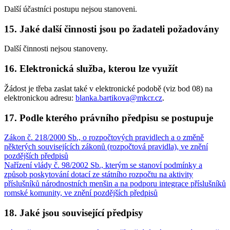
Další účastníci postupu nejsou stanoveni.
15. Jaké další činnosti jsou po žadateli požadovány
Další činnosti nejsou stanoveny.
16. Elektronická služba, kterou lze využít
Žádost je třeba zaslat také v elektronické podobě (viz bod 08) na
elektronickou adresu:
blanka.bartikova@mkcr.cz
.
17. Podle kterého právního předpisu se postupuje
Zákon č. 218/2000 Sb., o rozpočtových pravidlech a o změně
některých souvisejících zákonů (rozpočtová pravidla), ve znění
pozdějších předpisů
Nařízení vlády č. 98/2002 Sb., kterým se stanoví podmínky a
způsob poskytování dotací ze státního rozpočtu na aktivity
příslušníků národnostních menšin a na podporu integrace příslušníků
romské komunity, ve znění pozdějších předpisů
18. Jaké jsou související předpisy