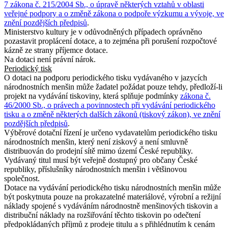
7 zákona č. 215/2004 Sb., o úpravě některých vztahů v oblasti
veřejné podpory a o změně zákona o podpoře výzkumu a vývoje, ve
znění pozdějších předpisů
.
Ministerstvo kultury je v odůvodněných případech oprávněno
pozastavit proplácení dotace, a to zejména při porušení rozpočtové
kázně ze strany příjemce dotace.
Na dotaci není právní nárok.
Periodický tisk
O dotaci na podporu periodického tisku vydávaného v jazycích
národnostních menšin může žadatel požádat pouze tehdy, předloží-li
projekt na vydávání tiskoviny, která splňuje podmínky
zákona č.
46/2000 Sb., o právech a povinnostech při vydávání periodického
tisku a o změně některých dalších zákonů (tiskový zákon), ve znění
pozdějších předpisů
.
Výběrové dotační řízení je určeno vydavatelům periodického tisku
národnostních menšin, který není ziskový a není smluvně
distribuován do prodejní sítě mimo území České republiky.
Vydávaný titul musí být veřejně dostupný pro občany České
republiky, příslušníky národnostních menšin i většinovou
společnost.
Dotace na vydávání periodického tisku národnostních menšin může
být poskytnuta pouze na prokazatelné materiálové, výrobní a režijní
náklady spojené s vydáváním národnostně menšinových tiskovin a
distribuční náklady na rozšiřování těchto tiskovin po odečtení
předpokládaných příjmů z prodeje titulu a s přihlédnutím k cenám