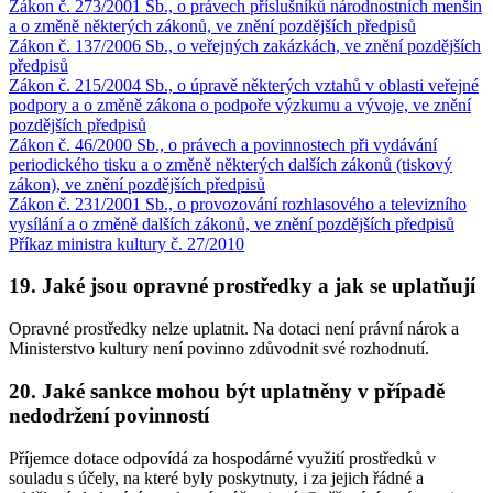
Zákon č. 273/2001 Sb., o právech příslušníků národnostních menšin
a o změně některých zákonů, ve znění pozdějších předpisů
Zákon č. 137/2006 Sb., o veřejných zakázkách, ve znění pozdějších
předpisů
Zákon č. 215/2004 Sb., o úpravě některých vztahů v oblasti veřejné
podpory a o změně zákona o podpoře výzkumu a vývoje, ve znění
pozdějších předpisů
Zákon č. 46/2000 Sb., o právech a povinnostech při vydávání
periodického tisku a o změně některých dalších zákonů (tiskový
zákon), ve znění pozdějších předpisů
Zákon č. 231/2001 Sb., o provozování rozhlasového a televizního
vysílání a o změně dalších zákonů, ve znění pozdějších předpisů
Příkaz ministra kultury č. 27/2010
19. Jaké jsou opravné prostředky a jak se uplatňují
Opravné prostředky nelze uplatnit. Na dotaci není právní nárok a
Ministerstvo kultury není povinno zdůvodnit své rozhodnutí.
20. Jaké sankce mohou být uplatněny v případě
nedodržení povinností
Příjemce dotace odpovídá za hospodárné využití prostředků v
souladu s účely, na které byly poskytnuty, i za jejich řádné a