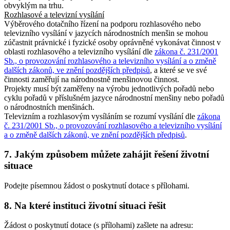
obvyklým na trhu.
Rozhlasové a televizní vysílání
Výběrového dotačního řízení na podporu rozhlasového nebo
televizního vysílání v jazycích národnostních menšin se mohou
zúčastnit právnické i fyzické osoby oprávněné vykonávat činnost v
oblasti rozhlasového a televizního vysílání dle
zákona č. 231/2001
Sb., o provozování rozhlasového a televizního vysílání a o změně
dalších zákonů, ve znění pozdějších předpisů
, a které se ve své
činnosti zaměřují na národnostně menšinovou činnost.
Projekty musí být zaměřeny na výrobu jednotlivých pořadů nebo
cyklu pořadů v příslušném jazyce národnostní menšiny nebo pořadů
o národnostních menšinách.
Televizním a rozhlasovým vysíláním se rozumí vysílání dle
zákona
č. 231/2001 Sb., o provozování rozhlasového a televizního vysílání
a o změně dalších zákonů, ve znění pozdějších předpisů
.
7. Jakým způsobem můžete zahájit řešení životní
situace
Podejte písemnou žádost o poskytnutí dotace s přílohami.
8. Na které instituci životní situaci řešit
Žádost o poskytnutí dotace (s přílohami) zašlete na adresu: