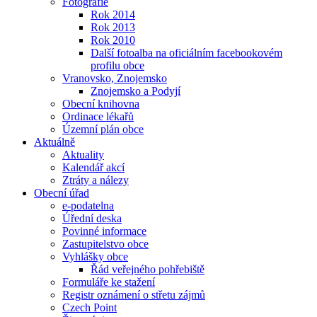
Fotografie
Rok 2014
Rok 2013
Rok 2010
Další fotoalba na oficiálním facebookovém
profilu obce
Vranovsko, Znojemsko
Znojemsko a Podyjí
Obecní knihovna
Ordinace lékařů
Územní plán obce
Aktuálně
Aktuality
Kalendář akcí
Ztráty a nálezy
Obecní úřad
e-podatelna
Úřední deska
Povinné informace
Zastupitelstvo obce
Vyhlášky obce
Řád veřejného pohřebiště
Formuláře ke stažení
Registr oznámení o střetu zájmů
Czech Point