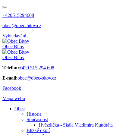
+420515294608
obec@obec-bitov.cz
Vyhledávání
Obec
Bítov
Obec
Bítov
Telefon:
+420 515 294 608
E-mail:
obec@obec-bitov.cz
Facebook
Mapa webu
Obec
Historie
Současnost
Hvězdička - Skála Vladimíra Kundráta
Blízké okolí