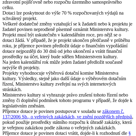
zdravotní pojišťovně nebo rozpočtu územního samosprávného
celku.
Dotaci lze poskytnout do výše 70 % rozpočtovaných výdajů na
schválený projekt.
Veškeré dodatečné změny vztahující se k žadateli nebo k projektu je
žadatel povinen neprodleně písemně oznámit Ministerstvu kultury.
Projekt musí být uskutečněn v kalendářním roce, pro nějž se o
dotaci žádá. V případě, že je projekt ukončen předčasně v průběhu
roku, je příjemce povinen předložit údaje o finančním vypořádání
dotace nejpozději do 30 dnů od jeho ukončení a vrátit finanční
prostředky na účet, který bude sdělen Ministerstvem kultury.
Na jeden kalendářní rok může jeden žadatel předložit současně
nejvýše tři projekty.
Projekty vyhodnocuje výběrová dotační komise Ministerstva
kultury. Výsledky, stejně jako další údaje o výběrovém dotačním
řízení, Ministerstvo kultury zveřejní na svých internetových
stránkách.
Ministerstvo kultury si vyhrazuje právo zrušení tohoto řízení nebo
změny či doplnění podmínek tohoto programu v případě, že dojde k
legislativním změnám.
Příjemce dotace je povinen postupovat v souladu se
zákonem č.
137/2006 Sb., o veřejných zakázkách, ve znění pozdějších předpisů
,
pokud použije prostředky státního rozpočtu k úhradě zakázky, která
je veřejnou zakázkou podle zákona o veřejných zakázkách.
Příjemce dotace je povinen dotaci vrátit, dojde-li k rozhodnutí dle
§