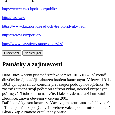
https://www.czechpoint.cz/public/
http://hasik.cz/
https://www.krizport.cz/rady/chytre-blondynky-radi
https://www.krizport.cz/
http://www.navstivtevranovsko.cz/cs/
Předchozí
Následující
Památky a zajímavosti
Hrad Bítov - první písemná zmínka je z let 1061-1067, původně
dřevěný hrad, později nahrazen hradem kamenným. V letech 1811-
1863 byl upraven do konečné převažující podoby novogotické. Je
známý zejména svojí početnou sbírkou zvířat, kolekcí vycpaných
psů, největší toho druhu na světě. Dále se zde nachází i unikátní
zbrojnice, znovu otevřena v červnu 2003.
Další památky jsou kostel sv. Václava, muzeum automobilů veterán
- Tatra, památník padlých v 1. světové válce, poutní místo na hradě
Bítov - kaple Nanebevzetí Panny Marie.