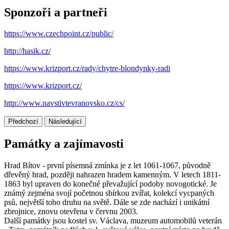
Sponzoři a partneři
https://www.czechpoint.cz/public/
http://hasik.cz/
https://www.krizport.cz/rady/chytre-blondynky-radi
https://www.krizport.cz/
http://www.navstivtevranovsko.cz/cs/
Předchozí
Následující
Památky a zajímavosti
Hrad Bítov - první písemná zmínka je z let 1061-1067, původně
dřevěný hrad, později nahrazen hradem kamenným. V letech 1811-
1863 byl upraven do konečné převažující podoby novogotické. Je
známý zejména svojí početnou sbírkou zvířat, kolekcí vycpaných
psů, největší toho druhu na světě. Dále se zde nachází i unikátní
zbrojnice, znovu otevřena v červnu 2003.
Další památky jsou kostel sv. Václava, muzeum automobilů veterán