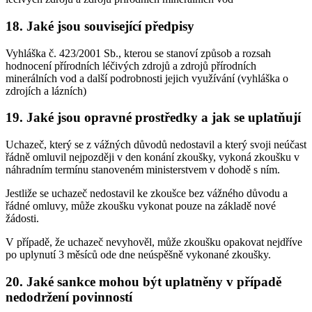
18. Jaké jsou související předpisy
Vyhláška č. 423/2001 Sb., kterou se stanoví způsob a rozsah
hodnocení přírodních léčivých zdrojů a zdrojů přírodních
minerálních vod a další podrobnosti jejich využívání (vyhláška o
zdrojích a lázních)
19. Jaké jsou opravné prostředky a jak se uplatňují
Uchazeč, který se z vážných důvodů nedostavil a který svoji neúčast
řádně omluvil nejpozději v den konání zkoušky, vykoná zkoušku v
náhradním termínu stanoveném ministerstvem v dohodě s ním.
Jestliže se uchazeč nedostavil ke zkoušce bez vážného důvodu a
řádné omluvy, může zkoušku vykonat pouze na základě nové
žádosti.
V případě, že uchazeč nevyhověl, může zkoušku opakovat nejdříve
po uplynutí 3 měsíců ode dne neúspěšně vykonané zkoušky.
20. Jaké sankce mohou být uplatněny v případě
nedodržení povinností