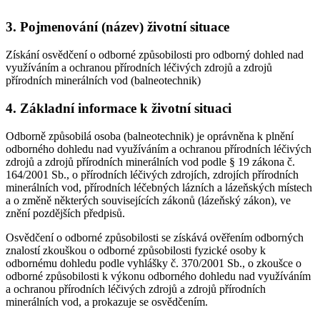
3. Pojmenování (název) životní situace
Získání osvědčení o odborné způsobilosti pro odborný dohled nad
využíváním a ochranou přírodních léčivých zdrojů a zdrojů
přírodních minerálních vod (balneotechnik)
4. Základní informace k životní situaci
Odborně způsobilá osoba (balneotechnik) je oprávněna k plnění
odborného dohledu nad využíváním a ochranou přírodních léčivých
zdrojů a zdrojů přírodních minerálních vod podle § 19 zákona č.
164/2001 Sb., o přírodních léčivých zdrojích, zdrojích přírodních
minerálních vod, přírodních léčebných lázních a lázeňských místech
a o změně některých souvisejících zákonů (lázeňský zákon), ve
znění pozdějších předpisů.
Osvědčení o odborné způsobilosti se získává ověřením odborných
znalostí zkouškou o odborné způsobilosti fyzické osoby k
odbornému dohledu podle vyhlášky č. 370/2001 Sb., o zkoušce o
odborné způsobilosti k výkonu odborného dohledu nad využíváním
a ochranou přírodních léčivých zdrojů a zdrojů přírodních
minerálních vod, a prokazuje se osvědčením.