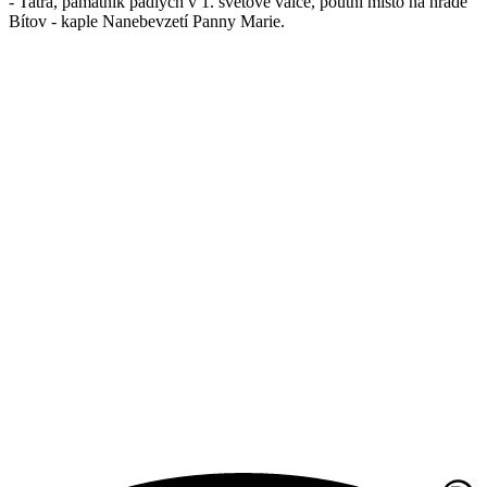
- Tatra, památník padlých v 1. světové válce, poutní místo na hradě
Bítov - kaple Nanebevzetí Panny Marie.