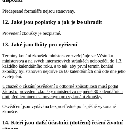
Předepsané formuláře nejsou stanoveny.
12. Jaké jsou poplatky a jak je lze uhradit
Provedení zkoušky je bezplatné.
13. Jaké jsou lhůty pro vyřízení
Termíny konání zkoušek ministerstvo zveřejňuje ve Věstníku
ministerstva a na svých internetových stránkách nejpozději do 1.3.
každého kalendářního roku, a to tak, aby první termín konání
zkoušky byl stanoven nejdříve za 60 kalendářních dnů ode dne jeho
zveřejnění.
Uchazeč o získání osvědčení o odborné způsobilosti musí podat
žádost o provedení zkoušky ministerstvu nejméně 30 kalendářních
dnů před termínem stanoveným pro vykonání zkoušky.
Osvědčení jsou vydávána bezprostředně po úspěšně vykonané
zkoušce.
14. Kteří jsou další účastníci (dotčení) řešení životní
situace