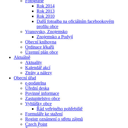
Fotografie
Rok 2014
Rok 2013
Rok 2010
Další fotoalba na oficiálním facebookovém
profilu obce
Vranovsko, Znojemsko
Znojemsko a Podyjí
Obecní knihovna
Ordinace lékařů
Územní plán obce
Aktuálně
Aktuality
Kalendář akcí
Ztráty a nálezy
Obecní úřad
e-podatelna
Úřední deska
Povinné informace
Zastupitelstvo obce
Vyhlášky obce
Řád veřejného pohřebiště
Formuláře ke stažení
Registr oznámení o střetu zájmů
Czech Point