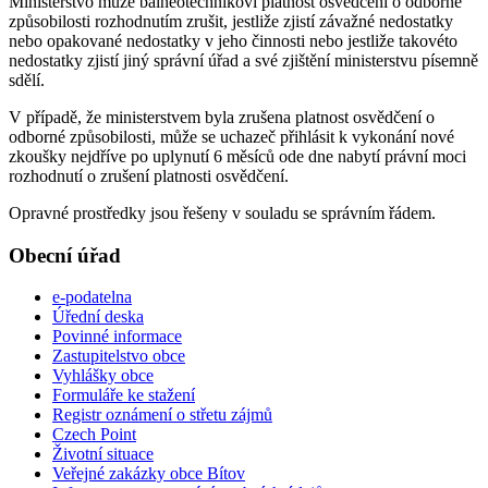
Ministerstvo může balneotechnikovi platnost osvědčení o odborné
způsobilosti rozhodnutím zrušit, jestliže zjistí závažné nedostatky
nebo opakované nedostatky v jeho činnosti nebo jestliže takovéto
nedostatky zjistí jiný správní úřad a své zjištění ministerstvu písemně
sdělí.
V případě, že ministerstvem byla zrušena platnost osvědčení o
odborné způsobilosti, může se uchazeč přihlásit k vykonání nové
zkoušky nejdříve po uplynutí 6 měsíců ode dne nabytí právní moci
rozhodnutí o zrušení platnosti osvědčení.
Opravné prostředky jsou řešeny v souladu se správním řádem.
Obecní úřad
e-podatelna
Úřední deska
Povinné informace
Zastupitelstvo obce
Vyhlášky obce
Formuláře ke stažení
Registr oznámení o střetu zájmů
Czech Point
Životní situace
Veřejné zakázky obce Bítov