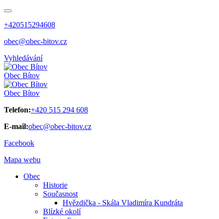
+420515294608
obec@obec-bitov.cz
Vyhledávání
Obec
Bítov
Obec
Bítov
Telefon:
+420 515 294 608
E-mail:
obec@obec-bitov.cz
Facebook
Mapa webu
Obec
Historie
Současnost
Hvězdička - Skála Vladimíra Kundráta
Blízké okolí