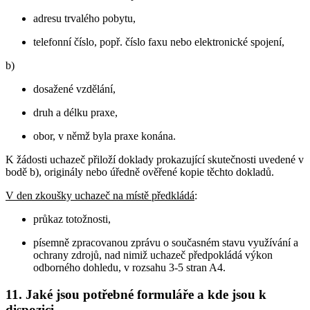
adresu trvalého pobytu,
telefonní číslo, popř. číslo faxu nebo elektronické spojení,
b)
dosažené vzdělání,
druh a délku praxe,
obor, v němž byla praxe konána.
K žádosti uchazeč přiloží doklady prokazující skutečnosti uvedené v
bodě b), originály nebo úředně ověřené kopie těchto dokladů.
V den zkoušky uchazeč na místě předkládá
:
průkaz totožnosti,
písemně zpracovanou zprávu o současném stavu využívání a
ochrany zdrojů, nad nimiž uchazeč předpokládá výkon
odborného dohledu, v rozsahu 3-5 stran A4.
11. Jaké jsou potřebné formuláře a kde jsou k
dispozici